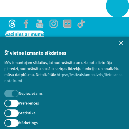
Threads
Facebook
Youtube
Instagram
Flick
TikTok
Sazinies ar mums
Privātuma politika
Lietošanas noteikumi un sīkdatņu politika
Šī vietne izmanto sīkdatnes
Bērnu aizsardzības politika
Mēs izmantojam sīkfailus, lai nodrošinātu un uzlabotu lietotāju
© 2026 Sarunu festivāls LAMPA Visas tiesības
pieredzi, nodrošinātu sociālo saziņas līdzekļu funkcijas un analizētu
paturētas.
mūsu datplūsmu. Detalizētāk:
https://festivalslampa.lv/lv/lietosanas-
noteikumi
Nepieciešams
Piesakies jaunumiem!
Preferences
Statistika
Nepalaid garām aktuālāko informāciju!
Mārketings