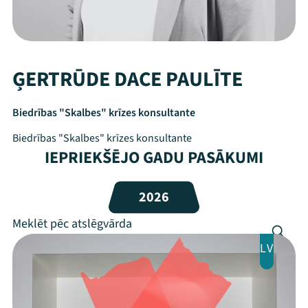
ĢERTRŪDE DACE PAULĪTE
Biedrības "Skalbes" krīzes konsultante
Biedrības "Skalbes" krīzes konsultante
IEPRIEKŠĒJO GADU PASĀKUMI
Mana programma
2026
Festivāls
LV
Programma
Arhīvs