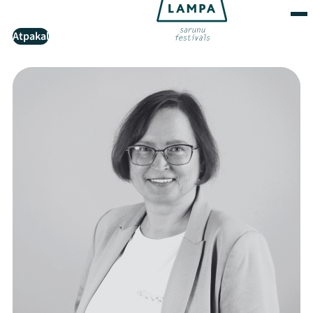
Atpakaļ