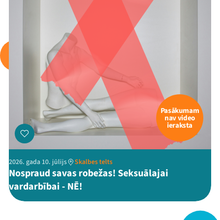
Viņi bija LAMPĀ 2026
Jaunumi
Ziedo
Veikals
Kontakti
Pasākumam
nav video
ieraksta
2026. gada 10. jūlijs
Skalbes telts
Nospraud savas robežas! Seksuālajai
vardarbībai - NĒ!
Threads
Facebook
Youtube
X
Instagram
Flick
TikTok