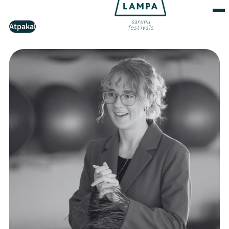
Atpakaļ