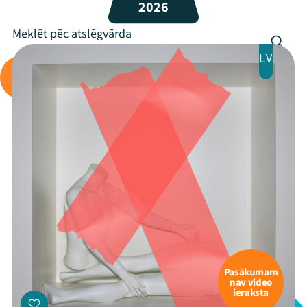
2026
Programma
Arhīvs
LV
Viņi bija LAMPĀ 2026
Jaunumi
Ziedo
Veikals
Kontakti
Pasākumam
nav video
ieraksta