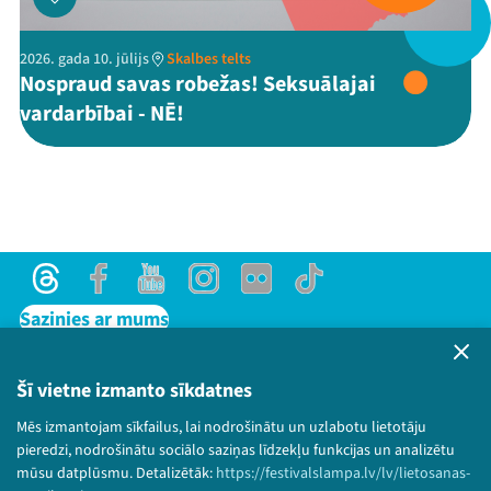
2026. gada 10. jūlijs
Skalbes telts
Nospraud savas robežas! Seksuālajai
Threads
Facebook
Youtube
X
Instagram
Flick
TikTok
vardarbībai - NĒ!
Threads
Facebook
Youtube
Instagram
Flick
TikTok
Sazinies ar mums
Privātuma politika
Lietošanas noteikumi un sīkdatņu politika
Šī vietne izmanto sīkdatnes
Bērnu aizsardzības politika
Mēs izmantojam sīkfailus, lai nodrošinātu un uzlabotu lietotāju
© 2026 Sarunu festivāls LAMPA Visas tiesības
pieredzi, nodrošinātu sociālo saziņas līdzekļu funkcijas un analizētu
paturētas.
mūsu datplūsmu. Detalizētāk:
https://festivalslampa.lv/lv/lietosanas-