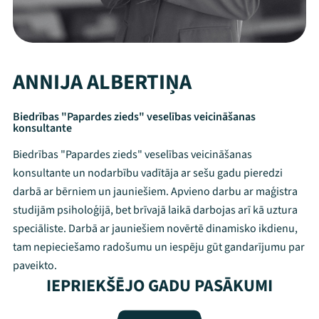
ANNIJA ALBERTIŅA
Biedrības "Papardes zieds" veselības veicināšanas
konsultante
Biedrības "Papardes zieds" veselības veicināšanas
konsultante un nodarbību vadītāja ar sešu gadu pieredzi
darbā ar bērniem un jauniešiem. Apvieno darbu ar maģistra
studijām psiholoģijā, bet brīvajā laikā darbojas arī kā uztura
speciāliste. Darbā ar jauniešiem novērtē dinamisko ikdienu,
tam nepieciešamo radošumu un iespēju gūt gandarījumu par
Mana programma
paveikto.
IEPRIEKŠĒJO GADU PASĀKUMI
Festivāls