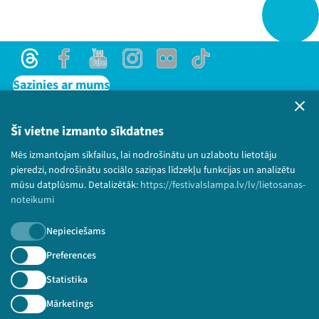
Threads
Facebook
Youtube
Instagram
Flick
TikTok
Sazinies ar mums
Privātuma politika
Lietošanas noteikumi un sīkdatņu politika
Šī vietne izmanto sīkdatnes
Bērnu aizsardzības politika
Mēs izmantojam sīkfailus, lai nodrošinātu un uzlabotu lietotāju
© 2026 Sarunu festivāls LAMPA Visas tiesības
pieredzi, nodrošinātu sociālo saziņas līdzekļu funkcijas un analizētu
paturētas.
mūsu datplūsmu. Detalizētāk:
https://festivalslampa.lv/lv/lietosanas-
noteikumi
Nepieciešams
Piesakies jaunumiem!
Preferences
Statistika
Nepalaid garām aktuālāko informāciju!
Mārketings