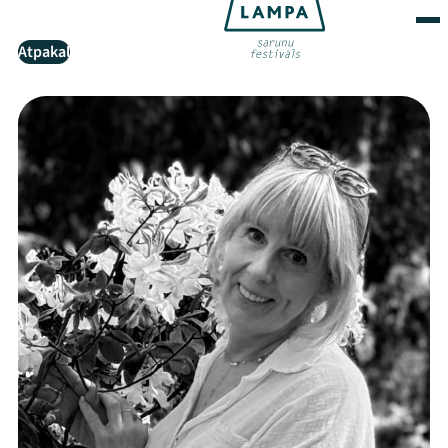
Atpakaļ