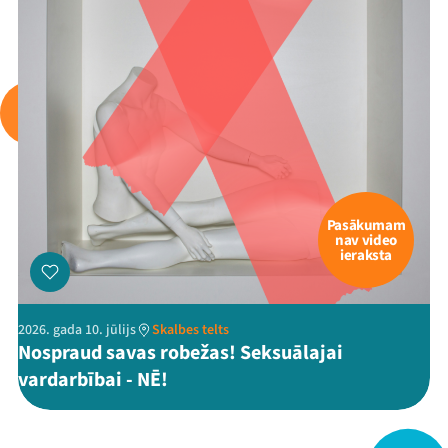
Viņi bija LAMPĀ 2026
Jaunumi
Ziedo
Veikals
Kontakti
Pasākumam
nav video
ieraksta
2026. gada 10. jūlijs
Skalbes telts
Nospraud savas robežas! Seksuālajai
vardarbībai - NĒ!
Threads
Facebook
Youtube
X
Instagram
Flick
TikTok