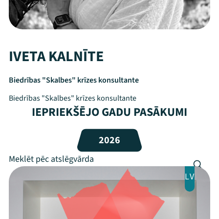
IVETA KALNĪTE
Biedrības "Skalbes" krīzes konsultante
Biedrības "Skalbes" krīzes konsultante
IEPRIEKŠĒJO GADU PASĀKUMI
Mana programma
2026
Festivāls
LV
Programma
Arhīvs