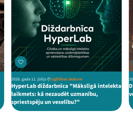
2026. gada 11. jūlijs
Izglītības skatuve
20
HyperLab diždarbnīca "Mākslīgā intelekta
D
laikmets: kā nezaudēt uzmanību,
v
spriestspēju un veselību?"