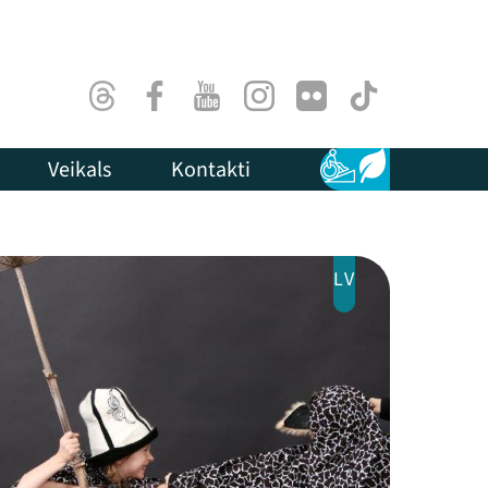
Threads
Facebook
Youtube
Instagram
Flick
TikTok
Veikals
Kontakti
Pieejamība
Ilgtspēja
LV