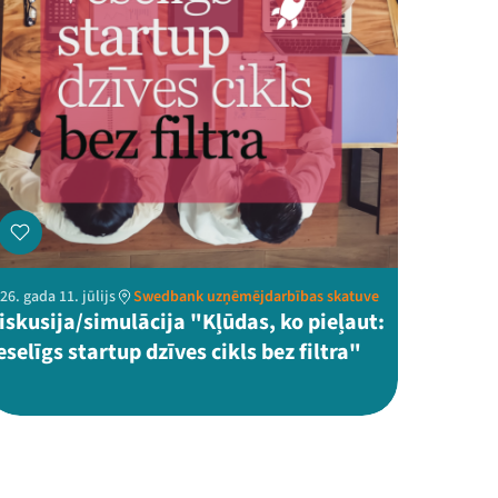
26. gada 11. jūlijs
Swedbank uzņēmējdarbības skatuve
iskusija/simulācija "Kļūdas, ko pieļaut:
eselīgs startup dzīves cikls bez filtra"