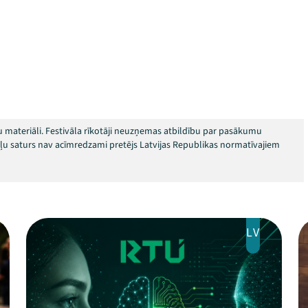
 materiāli. Festivāla rīkotāji neuzņemas atbildību par pasākumu
okļu saturs nav acīmredzami pretējs Latvijas Republikas normatīvajiem
LV