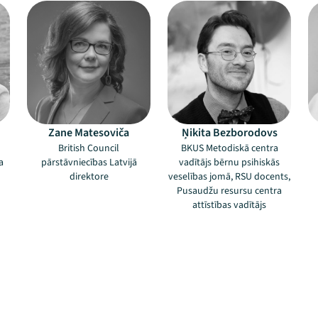
Zane Matesoviča
Ņikita Bezborodovs
British Council
BKUS Metodiskā centra
a
pārstāvniecības Latvijā
vadītājs bērnu psihiskās
direktore
veselības jomā, RSU docents,
Pusaudžu resursu centra
attīstības vadītājs