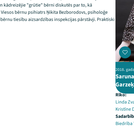
 kādreizējie "grūtie" bērni diskutēs par to, kā
 Viesos bērnu psihiatrs Ņikita Bezborodovs, psiholoģe
 bērnu tiesību aizsardzības inspekcijas pārstāvji. Praktiski
2018. gada
Saruna
Garzeķ
Rīko:
Linda Zv
Kristīne
Sadarbīb
Biedrība 