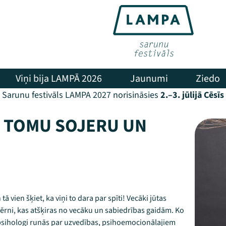
Viņi bija LAMPĀ 2026
Jaunumi
Ziedo
Sarunu festivāls LAMPA 2027 norisināsies
2.–3. jūlijā Cēsīs
R TOMU SOJERU UN
tā vien šķiet, ka viņi to dara par spīti! Vecāki jūtas
Bērni, kas atšķiras no vecāku un sabiedrības gaidām. Ko
un psihologi runās par uzvedības, psihoemocionālajiem