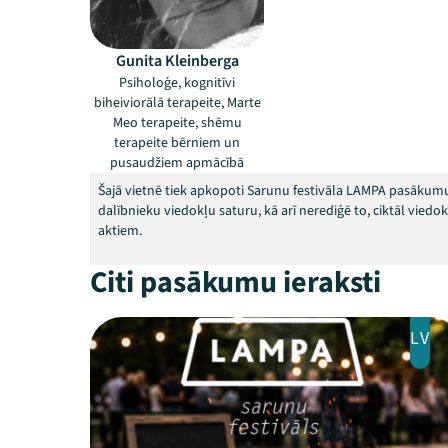
Gunita Kleinberga
Psiholoģe, kognitīvi
biheiviorālā terapeite, Marte
Meo terapeite, shēmu
terapeite bērniem un
pusaudžiem apmācībā
Šajā vietnē tiek apkopoti Sarunu festivāla LAMPA pasākumu
dalībnieku viedokļu saturu, kā arī nerediģē to, ciktāl vied
aktiem.
Citi pasākumu ieraksti
LV