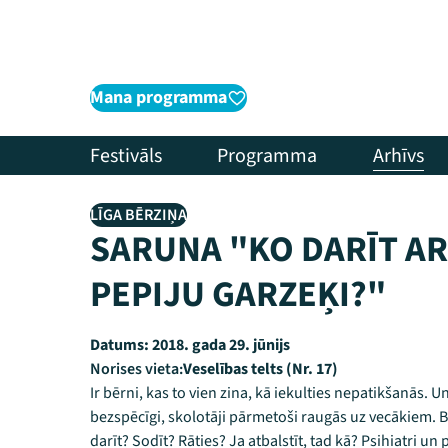
Mana programma
Festivāls
Programma
Arhīvs
LĪGA BĒRZIŅA
SARUNA "KO DARĪT A
PEPIJU GARZEĶI?"
Datums:
2018. gada 29. jūnijs
Norises vieta:
Veselības telts (Nr. 17)
Ir bērni, kas to vien zina, kā iekulties nepatikšanās. Un 
bezspēcīgi, skolotāji pārmetoši raugās uz vecākiem. 
darīt? Sodīt? Rāties? Ja atbalstīt, tad kā? Psihiatri 