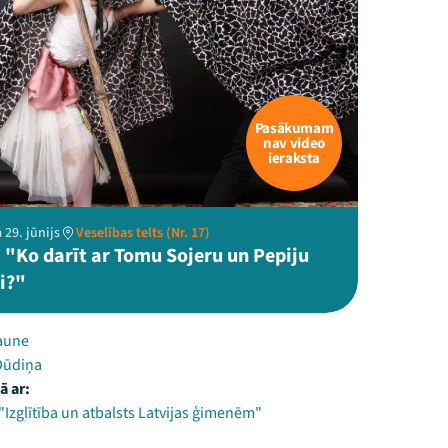
Pasākumam
nav video
ieraksta
 29. jūnijs
Veselības telts (Nr. 17)
 "Ko darīt ar Tomu Sojeru un Pepiju
i?"
aune
 Dūdiņa
ā ar:
"Izglītība un atbalsts Latvijas ģimenēm"