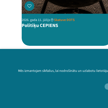
2026. gada 11. jūlijs
Skatuve DOTS
Politiķu CEPIENS
Mēs izmantojam sīkfailus, lai nodrošinātu un uzlabotu lietotāj
Threads
Facebook
Youtube
Instagram
Flick
TikTok
Sazinies ar mums
Privātuma politika
Lietošanas noteikumi un sīkdatņu politika
Bērnu aizsardzības politika