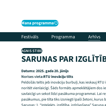
Mana programma
Festivāls
Programma
Arhīvs
AGNIS STIBE
SARUNAS PAR IZGLĪTĪ
Datums:
2025. gada 20. jūnijs
Norises vieta:
RTU inovāciju tilts
Peldošās teltis jeb inovāciju burbuļi, kas ieskauj RT
noritēt vienlaicīgi. Šāds formāts apmeklētājiem dos i
savlaicīgi un sekot līdzi pasākuma programmai. Lai 
pasākumus, pie tilta tiks izsniegti īpaši žetoni, kurus
Sarunas: 1. “Intelekts, izglītība, izdzīvošana” Saruna