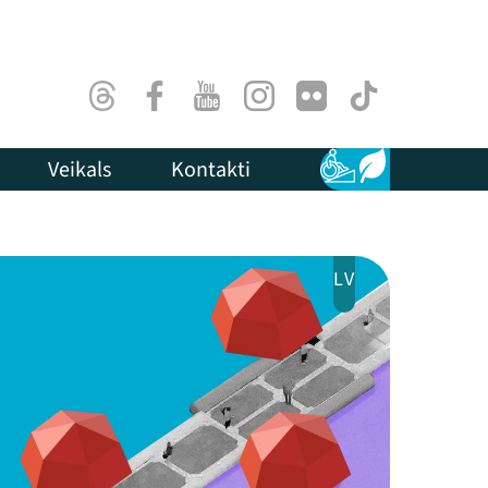
Threads
Facebook
Youtube
Instagram
Flick
TikTok
Veikals
Kontakti
Pieejamība
Ilgtspēja
LV