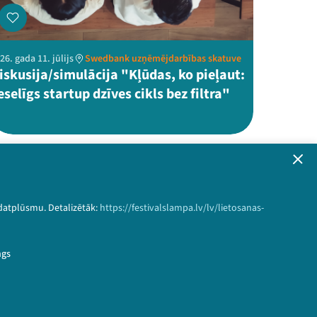
26. gada 11. jūlijs
Swedbank uzņēmējdarbības skatuve
iskusija/simulācija "Kļūdas, ko pieļaut:
eselīgs startup dzīves cikls bez filtra"
iem!
 datplūsmu. Detalizētāk:
https://festivalslampa.lv/lv/lietosanas-
formāciju!
ngs
Pieteikties