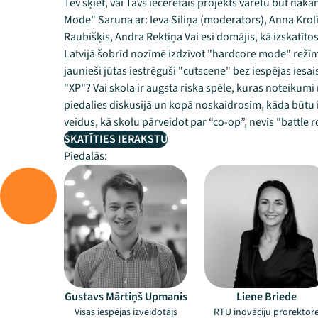
Tev šķiet, vai Tavs iecerētais projekts varētu būt nāka
Mode" Saruna ar: Ieva Siliņa (moderators), Anna Krolī
Raubišķis, Andra Rektiņa Vai esi domājis, kā izskatītos
Latvijā šobrīd nozīmē izdzīvot "hardcore mode" režīmā
jaunieši jūtas iestrēguši "cutscene" bez iespējas iesai
"XP"? Vai skola ir augsta riska spēle, kuras noteikumi
piedalies diskusijā un kopā noskaidrosim, kāda būtu 
veidus, kā skolu pārveidot par “co-op”, nevis "battle r
SKATĪTIES IERAKSTU
Piedalās:
Gustavs Mārtiņš Upmanis
Liene Briede
Visas iespējas izveidotājs
RTU inovāciju prorektor