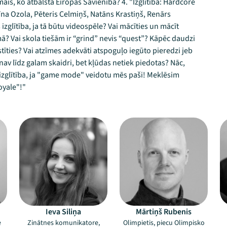
mais, ko atbalsta Eiropas Savienība? 4. "Izglītība: Hardcore
na Ozola, Pēteris Celmiņš, Natāns Krastiņš, Renārs
 izglītība, ja tā būtu videospēle? Vai mācīties un mācīt
? Vai skola tiešām ir “grind” nevis “quest”? Kāpēc daudzi
stīties? Vai atzīmes adekvāti atspoguļo iegūto pieredzi jeb
 nav līdz galam skaidri, bet kļūdas netiek piedotas? Nāc,
izglītība, ja "game mode" veidotu mēs paši! Meklēsim
oyale"!"
Ieva Siliņa
Mārtiņš Rubenis
e
Zinātnes komunikatore,
Olimpietis, piecu Olimpisko