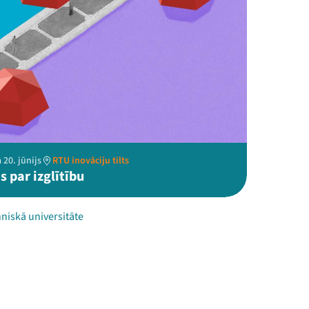
 20. jūnijs
RTU inovāciju tilts
 par izglītību
niskā universitāte