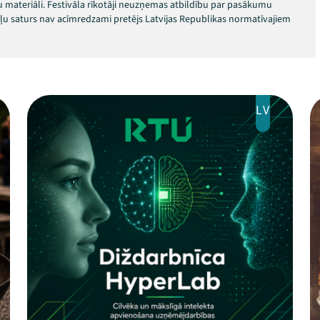
 materiāli. Festivāla rīkotāji neuzņemas atbildību par pasākumu
okļu saturs nav acīmredzami pretējs Latvijas Republikas normatīvajiem
LV