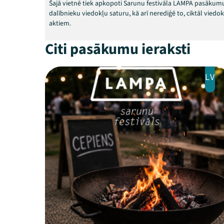
Šajā vietnē tiek apkopoti Sarunu festivāla LAMPA pasākumu
dalībnieku viedokļu saturu, kā arī nerediģē to, ciktāl vied
aktiem.
Citi pasākumu ieraksti
LV