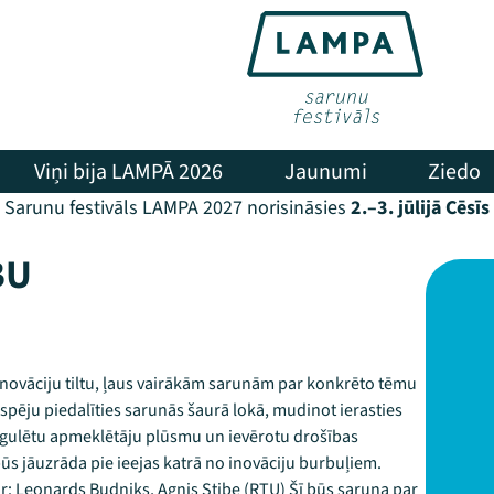
Viņi bija LAMPĀ 2026
Jaunumi
Ziedo
Sarunu festivāls LAMPA 2027 norisināsies
2.–3. jūlijā Cēsīs
BU
U inovāciju tiltu, ļaus vairākām sarunām par konkrēto tēmu
espēju piedalīties sarunās šaurā lokā, mudinot ierasties
regulētu apmeklētāju plūsmu un ievērotu drošības
 būs jāuzrāda pie ieejas katrā no inovāciju burbuļiem.
 ar: Leonards Budņiks, Agnis Stibe (RTU) Šī būs saruna par