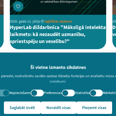
2026. gada 11. jūlijs
Izglītības skatuve
20
HyperLab diždarbnīca "Mākslīgā intelekta
D
laikmets: kā nezaudēt uzmanību,
v
spriestspēju un veselību?"
Šī vietne izmanto sīkdatnes
Piesakies jaunum
u pieredzi, nodrošinātu sociālo saziņas līdzekļu funkcijas un analizētu mūsu
noteikumi
Nepalaid garām aktuālāko in
Nepieciešams
Preferences
Statistika
Mārketi
Saglabāt izvēli
Noraidīt visas
Pieņemt visas