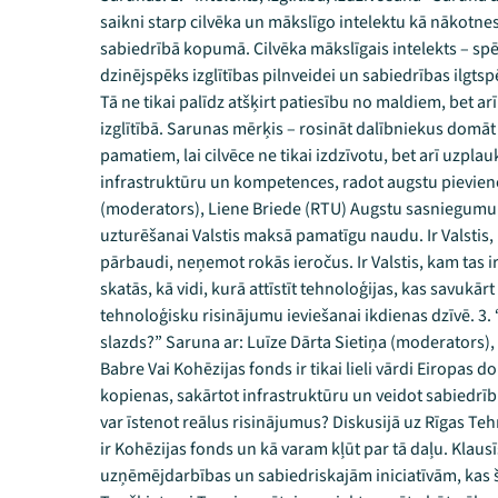
saikni starp cilvēka un mākslīgo intelektu kā nākot
sabiedrībā kopumā. Cilvēka mākslīgais intelekts – spēj
dzinējspēks izglītības pilnveidei un sabiedrības ilgtspē
Tā ne tikai palīdz atšķirt patiesību no maldiem, bet a
izglītībā. Sarunas mērķis – rosināt dalībniekus domāt
pamatiem, lai cilvēce ne tikai izdzīvotu, bet arī uzplauk
infrastruktūru un kompetences, radot augstu pievieno
(moderators), Liene Briede (RTU) Augstu sasniegumu sp
uzturēšanai Valstis maksā pamatīgu naudu. Ir Valstis,
pārbaudi, neņemot rokās ieročus. Ir Valstis, kam tas ir
skatās, kā vidi, kurā attīstīt tehnoloģijas, kas savukār
tehnoloģisku risinājumu ieviešanai ikdienas dzīvē. 3. 
slazds?” Saruna ar: Luīze Dārta Sietiņa (moderators)
Babre Vai Kohēzijas fonds ir tikai lieli vārdi Eiropas d
kopienas, sakārtot infrastruktūru un veidot sabiedrīb
var īstenot reālus risinājumus? Diskusijā uz Rīgas Tehn
ir Kohēzijas fonds un kā varam kļūt par tā daļu. Klau
uzņēmējdarbības un sabiedriskajām iniciatīvām, kas šos