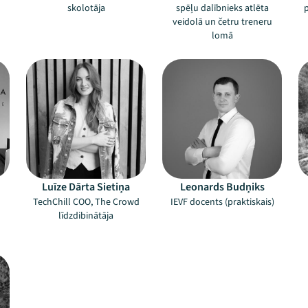
skolotāja
spēļu dalībnieks atlēta
veidolā un četru treneru
lomā
Luīze Dārta Sietiņa
Leonards Budņiks
TechChill COO, The Crowd
IEVF docents (praktiskais)
līdzdibinātāja