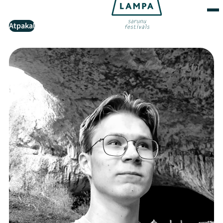
Atpakaļ