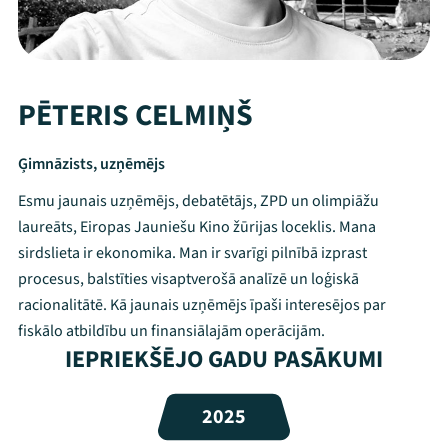
PĒTERIS CELMIŅŠ
Ģimnāzists, uzņēmējs
Esmu jaunais uzņēmējs, debatētājs, ZPD un olimpiāžu
laureāts, Eiropas Jauniešu Kino žūrijas loceklis. Mana
sirdslieta ir ekonomika. Man ir svarīgi pilnībā izprast
procesus, balstīties visaptverošā analīzē un loģiskā
racionalitātē. Kā jaunais uzņēmējs īpaši interesējos par
Mana programma
fiskālo atbildību un finansiālajām operācijām.
IEPRIEKŠĒJO GADU PASĀKUMI
Festivāls
2025
Programma