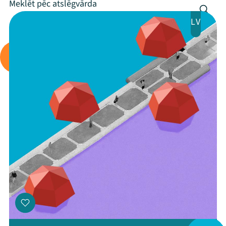
Arhīvs
LV
Viņi bija LAMPĀ 2026
Jaunumi
Ziedo
Veikals
Kontakti