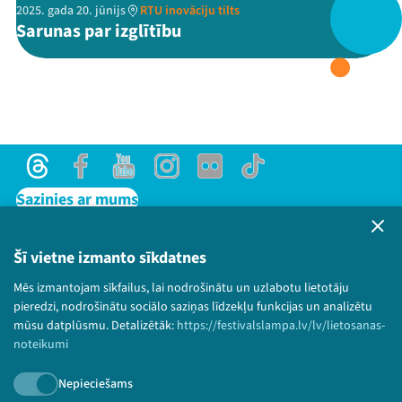
2025. gada 20. jūnijs
RTU inovāciju tilts
Sarunas par izglītību
Threads
Facebook
Youtube
X
Instagram
Flick
TikTok
Threads
Facebook
Youtube
Instagram
Flick
TikTok
Sazinies ar mums
Privātuma politika
Lietošanas noteikumi un sīkdatņu politika
Šī vietne izmanto sīkdatnes
Bērnu aizsardzības politika
Mēs izmantojam sīkfailus, lai nodrošinātu un uzlabotu lietotāju
© 2026 Sarunu festivāls LAMPA Visas tiesības
pieredzi, nodrošinātu sociālo saziņas līdzekļu funkcijas un analizētu
paturētas.
mūsu datplūsmu. Detalizētāk:
https://festivalslampa.lv/lv/lietosanas-
noteikumi
Nepieciešams