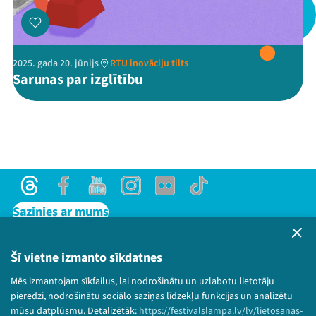
Threads
Facebook
Youtube
X
Instagram
Flick
TikTok
2025. gada 20. jūnijs
RTU inovāciju tilts
Sarunas par izglītību
Threads
Facebook
Youtube
Instagram
Flick
TikTok
Sazinies ar mums
Privātuma politika
Lietošanas noteikumi un sīkdatņu politika
Šī vietne izmanto sīkdatnes
Bērnu aizsardzības politika
Mēs izmantojam sīkfailus, lai nodrošinātu un uzlabotu lietotāju
© 2026 Sarunu festivāls LAMPA Visas tiesības
pieredzi, nodrošinātu sociālo saziņas līdzekļu funkcijas un analizētu
paturētas.
mūsu datplūsmu. Detalizētāk:
https://festivalslampa.lv/lv/lietosanas-