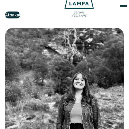
Atpakaļ