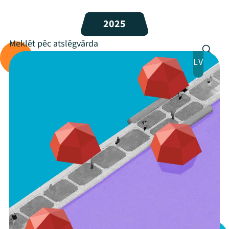
Programma
2025
Arhīvs
Viņi bija LAMPĀ 2026
LV
Jaunumi
Ziedo
Veikals
Kontakti