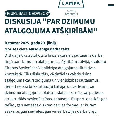
FIGURE BALTIC ADVISORY
DISKUSIJA "PAR DZIMUMU
ATALGOJUMA ATŠĶIRĪBĀM"
Datums:
2025. gada 20. jūnijs
Norises vieta:
Mūsdienīga darba telts
Diskusijā tiks aplūkots šī brīža aktuālais jautājums darba
tirgū par dzimumu atalgojuma atšķirībām Latvijā, skatot to
Eiropas Savienības Vienlīdzīga atalgojuma direktīvas
kontekstā. Tiks diskutēts, kā dažādas valstis risina
atalgojuma caurspīdīguma un vienlīdzības jautājumus,
ņemot vērā šī brīža situāciju Latvijā, un vērtēsim, vai
dzimumu atalgojuma plaisa ir statistisks mīts vai patiesas
strukturālās nevienlīdzības izpausme. Eksperti analizēs gan
tiešās, gan netiešās diskriminācijas formas, ar kurām
saskaras gan sievietes, gan vīrieši Latvijas darba tirgū.