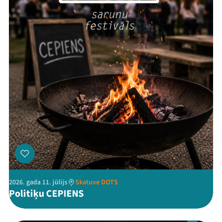
Threads
Facebook
Youtube
X
Instagram
Flick
TikTok
2026. gada 11. jūlijs
Skatuve DOTS
Politiķu CEPIENS