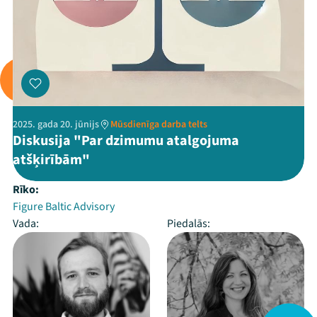
2025. gada 20. jūnijs
Mūsdienīga darba telts
Diskusija "Par dzimumu atalgojuma
atšķirībām"
Rīko:
Figure Baltic Advisory
Vada:
Piedalās: