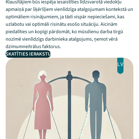
Klausītājiem būs iespēja iesaistīties līdzsvarotā viedokļu
apmaiņā par šķēršļiem vienlīdzīga atalgojumam kontekstā un
optimāliem risinājumiem, ja tādi vispār nepieciešami, kas
uzlabotu vai optimāli risinātu esošo situāciju. Aicinām
piedalīties un kopīgi pārdomāt, ko mūsdienu darba tirgū
nozīmē vienlīdzīgs darbinieka atalgojums, ņemot vērā
dzimumneitrālus faktorus.
SKATĪTIES IERAKSTU
LV