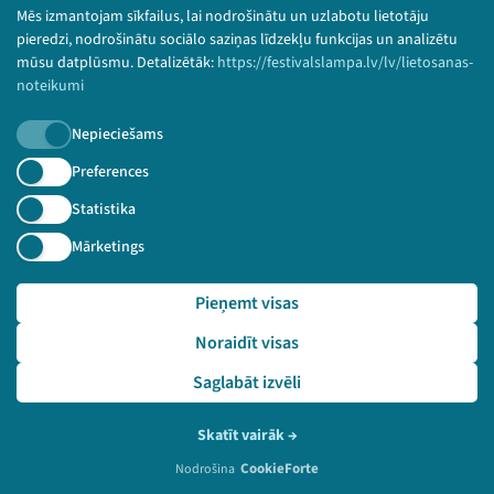
© 2026 Sarunu festivāls LAMPA Visas tiesības
Mēs izmantojam sīkfailus, lai nodrošinātu un uzlabotu lietotāju
paturētas.
pieredzi, nodrošinātu sociālo saziņas līdzekļu funkcijas un analizētu
mūsu datplūsmu. Detalizētāk:
https://festivalslampa.lv/lv/lietosanas-
noteikumi
Nepieciešams
Piesakies jaunumiem!
Preferences
Nepalaid garām aktuālāko informāciju!
Statistika
Mārketings
Pieņemt visas
Pieteikties
Noraidīt visas
🔗 https://festivalslampa.lv/lv/video-arhivs/2929?sp
eaker=Figure%20Baltic%20Advisory&speaker_id=6503
Saglabāt izvēli
Skatīt vairāk
→
CookieForte
Nodrošina