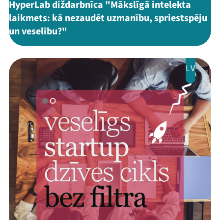
HyperLab diždarbnīca "Mākslīgā intelekta
laikmets: kā nezaudēt uzmanību, spriestspēju
un veselību?"
LV