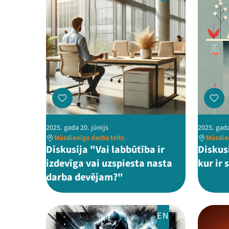
2025. gada 20. jūnijs
2025. gada
Mūsdienīga darba telts
Mūsdien
Diskusija "Vai labbūtība ir
Diskusi
izdevīga vai uzspiesta nasta
kur ir 
darba devējam?"
EN