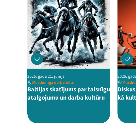
2025. gada 21. jūnijs
2025. gada
Mūsdienīga darba telts
Mūsdien
Baltijas skatījums par taisnīgu
Diskus
atalgojumu un darba kultūru
kā kul