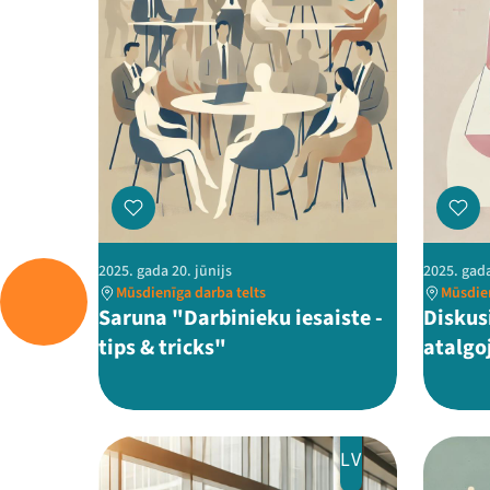
2025. gada 20. jūnijs
2025. gada
Mūsdienīga darba telts
Mūsdien
Saruna "Darbinieku iesaiste -
Diskus
tips & tricks"
atalgo
LV