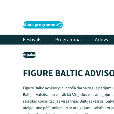
Mana programma
Festivāls
Programma
Arhīvs
Atpakaļ
FIGURE BALTIC ADVIS
Figure Baltic Advisory ir vadošā darba tirgus pētījum
Baltijas valstīs. Jau vairāk kā 30 gadus veic atalgoju
saistītas konsultācijas visās trijās Baltijas valstīs. Galv
atalgojuma pētījumiem un ar atalgojumu saistītiem ja