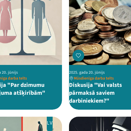
 20. jūnijs
2025. gada 20. jūnijs
īga darba telts
Mūsdienīga darba telts
ija "Par dzimumu
Diskusija "Vai valsts
juma atšķirībām"
pārmaksā saviem
darbiniekiem?"
LV