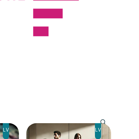
LV
LV