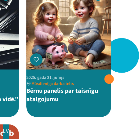
2025. gada 21. jūnijs
Mūsdienīga darba telts
Bērnu panelis par taisnīgu
 vidē."
atalgojumu
LV