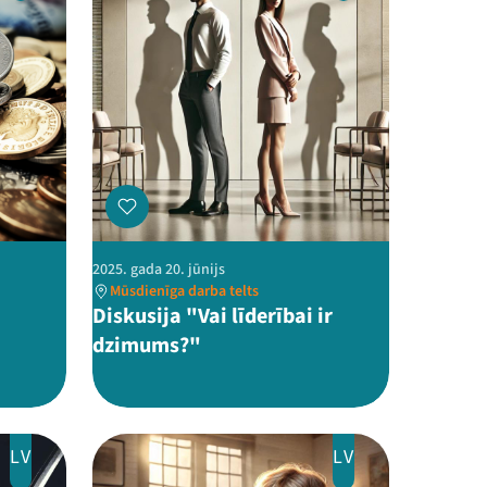
2025. gada 20. jūnijs
Mūsdienīga darba telts
Diskusija "Vai līderībai ir
dzimums?"
LV
LV