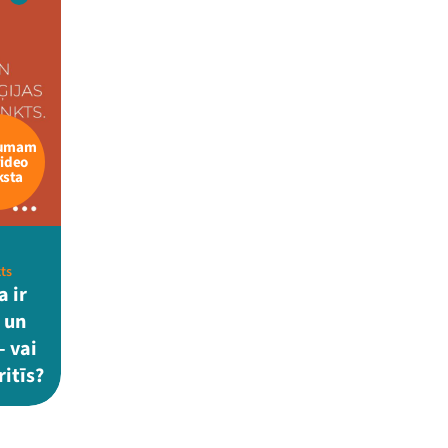
kumam
video
ksta
ts
a ir
 un
– vai
ritīs?