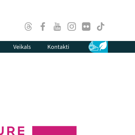
Threads
Facebook
Youtube
Instagram
Flick
TikTok
Veikals
Kontakti
Pieejamība
Ilgtspēja