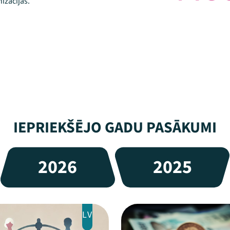
izācijās.
IEPRIEKŠĒJO GADU PASĀKUMI
2026
2025
LV