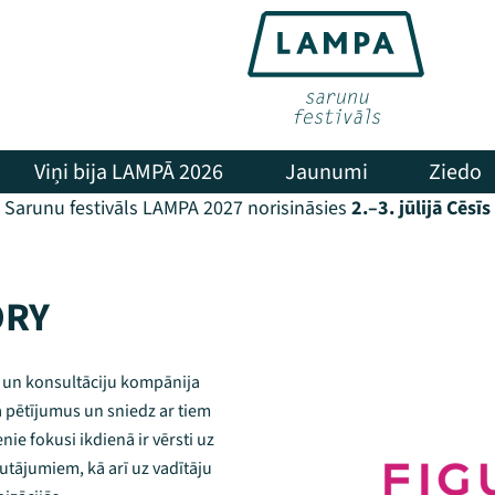
Viņi bija LAMPĀ 2026
Jaunumi
Ziedo
Sarunu festivāls LAMPA 2027 norisināsies
2.–3. jūlijā Cēsīs
ORY
u un konsultāciju kompānija
ma pētījumus un sniedz ar tiem
enie fokusi ikdienā ir vērsti uz
utājumiem, kā arī uz vadītāju