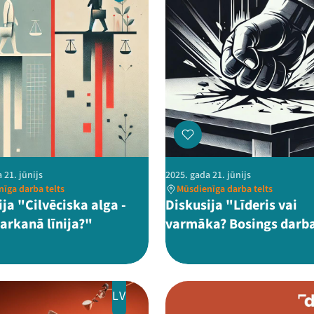
 21. jūnijs
2025. gada 21. jūnijs
īga darba telts
Mūsdienīga darba telts
ja "Cilvēciska alga -
Diskusija "Līderis vai
sarkanā līnija?"
varmāka? Bosings darba
LV