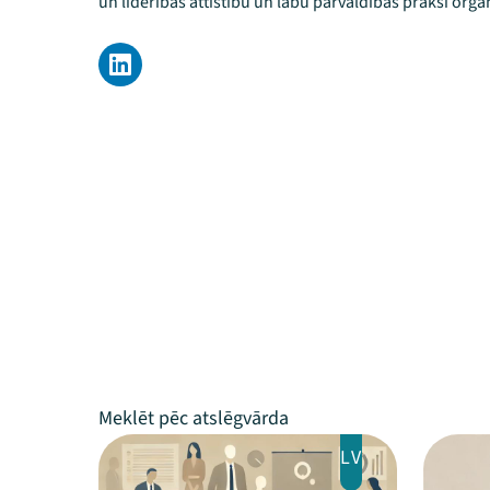
un līderības attīstību un labu pārvaldības praksi organ
LV