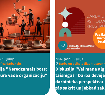
Pasā
nav 
iera
 21. jūnijs
2026. gada 10. jūlijs
īga darba telts
Darba un psiholoģijas krustpunk
ija "Neredzamais boss:
Diskusija "Vai mana alg
tūra vada organizāciju"
taisnīga?" Darba devēja
darbinieka perspektīva 
tās sakrīt un jebkad sak