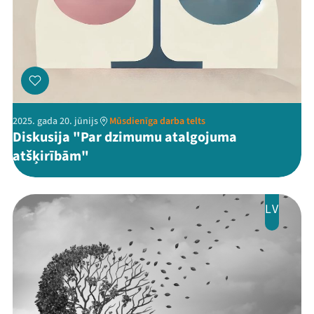
2025. gada 20. jūnijs
Mūsdienīga darba telts
Threads
Facebook
Youtube
X
Instagram
Flick
TikTok
Diskusija "Par dzimumu atalgojuma
atšķirībām"
LV