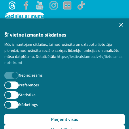
Threads
Facebook
Youtube
Instagram
Flick
TikTok
Sazinies ar mums
Privātuma politika
Lietošanas noteikumi un sīkdatņu politika
Šī vietne izmanto sīkdatnes
Bērnu aizsardzības politika
Mēs izmantojam sīkfailus, lai nodrošinātu un uzlabotu lietotāju
© 2026 Sarunu festivāls LAMPA Visas tiesības
pieredzi, nodrošinātu sociālo saziņas līdzekļu funkcijas un analizētu
paturētas.
mūsu datplūsmu. Detalizētāk:
https://festivalslampa.lv/lv/lietosanas-
noteikumi
Nepieciešams
Piesakies jaunumiem!
Preferences
Statistika
Nepalaid garām aktuālāko informāciju!
Mārketings
Pieņemt visas
Pieteikties