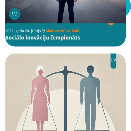
Mana programma
Festivāls
2025. gada 20. jūnijs
Skatuve APGAISMO
Sociālo inovāciju čempionāts
Programma
Arhīvs
LV
Viņi bija LAMPĀ 2026
Jaunumi
Ziedo
Veikals
Kontakti