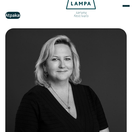
Atpakaļ