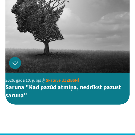
2026. gada 10. jūlijs
Skatuve UZZIBSNĪ
Saruna "Kad pazūd atmiņa, nedrīkst pazust
saruna"