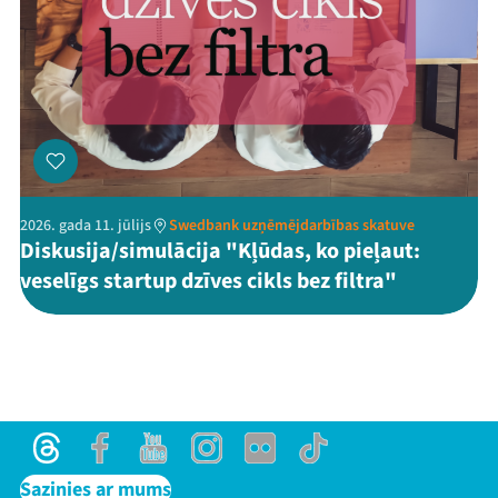
2026. gada 11. jūlijs
Swedbank uzņēmējdarbības skatuve
Diskusija/simulācija "Kļūdas, ko pieļaut:
veselīgs startup dzīves cikls bez filtra"
Threads
Facebook
Youtube
Instagram
Flick
TikTok
Sazinies ar mums