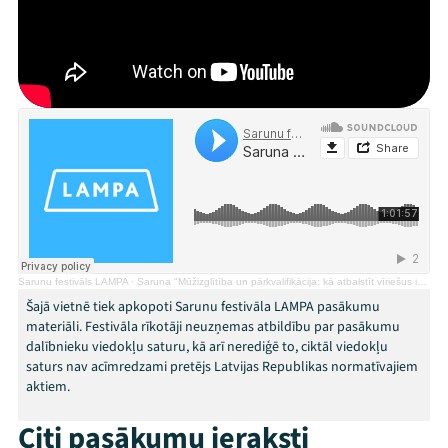
Mana programma
Festivāls
Programma
Arhīvs
Viņi bija LAMPĀ 2026
Jaunumi
Sarunu festivāls LAMPA
·
Saruna "Mūžizglītība un pārkvalifikācija: kā atbalstīt vīriešus izglītībā?"
Ziedo
Šajā vietnē tiek apkopoti Sarunu festivāla LAMPA pasākumu
materiāli. Festivāla rīkotāji neuzņemas atbildību par pasākumu
Veikals
dalībnieku viedokļu saturu, kā arī nerediģē to, ciktāl viedokļu
saturs nav acīmredzami pretējs Latvijas Republikas normatīvajiem
Kontakti
aktiem.
Citi pasākumu ieraksti