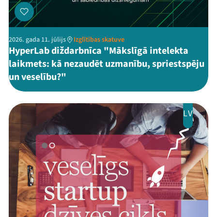
2026. gada 11. jūlijs
Izglītības skatuve
HyperLab diždarbnīca "Mākslīgā intelekta
laikmets: kā nezaudēt uzmanību, spriestspēju
un veselību?"
LV