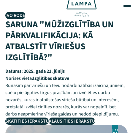
IVO RODE
SARUNA "MŪŽIZGLĪTĪBA UN
PĀRKVALIFIKĀCIJA: KĀ
ATBALSTĪT VĪRIEŠUS
IZGLĪTĪBĀ?"
Datums:
2025. gada 21. jūnijs
Norises vieta:
Izglītības skatuve
Runāsim par vīriešu un tēvu nodarbinātības izaicinājumiem,
spēju pielāgoties tirgus prasībām un izvēlēties darbu
nozarēs, kuras ir atbilstošas vīrieša būtībai un interesēm,
pretstatā izvēlei cīnīties nozarēs, kurās var nopelnīt, bet
darbs neapmierina vīrieša gaidas un nedod piepildījumu.
SKATĪTIES IERAKSTU
KLAUSĪTIES IERAKSTU
LV