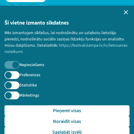
Privātuma politika
Lietošanas noteikumi un sīkdatņu politika
Bērnu aizsardzības politika
Šī vietne izmanto sīkdatnes
© 2026 Sarunu festivāls LAMPA Visas tiesības
Mēs izmantojam sīkfailus, lai nodrošinātu un uzlabotu lietotāju
paturētas.
pieredzi, nodrošinātu sociālo saziņas līdzekļu funkcijas un analizētu
mūsu datplūsmu. Detalizētāk:
https://festivalslampa.lv/lv/lietosanas-
noteikumi
Nepieciešams
Piesakies jaunumiem!
Preferences
Nepalaid garām aktuālāko informāciju!
Statistika
Mārketings
Pieņemt visas
Pieteikties
Noraidīt visas
🔗 https://festivalslampa.lv/lv/video-arhivs/2770?sp
eaker=Ivo%20Rode&speaker_id=3425
Saglabāt izvēli