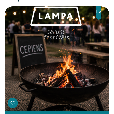
LV
Threads
Facebook
Youtube
X
Instagram
Flick
TikTok