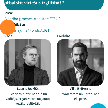
atbalstīt vīriešus izglītībā?"
Rīko:
Biedrība ģimenes atbalstam "Tēvi"
Sadarbībā ar:
Nodibinājums "Fonds AUGT"
Vada:
Piedalās:
Lauris Bokišs
Vilis Brūveris
Biedrības “Tēvi” nodarbību
Moderators un līdzdalības
vadītājs, organizators un jauno
eksperts
vecāku izglītotājs