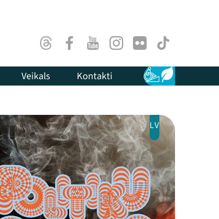
Threads
Facebook
Youtube
Instagram
Flick
TikTok
Veikals
Kontakti
Pieejamība
Ilgtspēja
LV