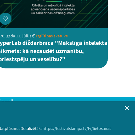
26. gada 11. jūlijs
Izglītības skatuve
yperLab diždarbnīca "Mākslīgā intelekta
aikmets: kā nezaudēt uzmanību,
priestspēju un veselību?"
iem!
formāciju!
 datplūsmu. Detalizētāk:
https://festivalslampa.lv/lv/lietosanas-
Pieteikties