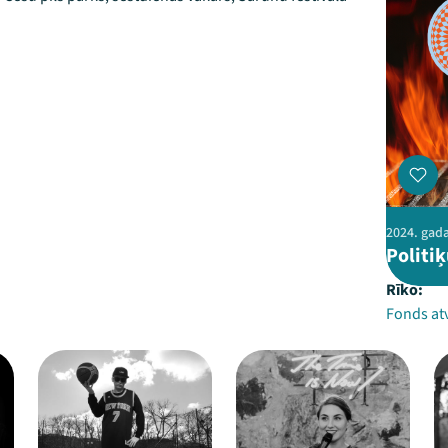
2024. gada 
Politi
Rīko:
Fonds at