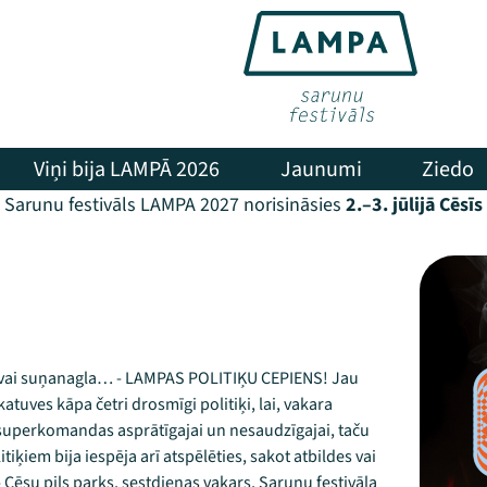
Viņi bija LAMPĀ 2026
Jaunumi
Ziedo
Sarunu festivāls LAMPA 2027 norisināsies
2.–3. jūlijā Cēsīs
 acs vai suņanagla… - LAMPAS POLITIĶU CEPIENS! Jau
tuves kāpa četri drosmīgi politiķi, lai, vakara
 superkomandas asprātīgajai un nesaudzīgajai, taču
tiķiem bija iespēja arī atspēlēties, sakot atbildes vai
- Cēsu pils parks, sestdienas vakars, Sarunu festivāla