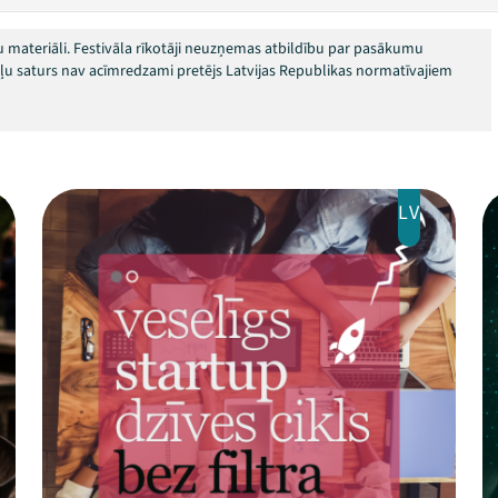
 materiāli. Festivāla rīkotāji neuzņemas atbildību par pasākumu
okļu saturs nav acīmredzami pretējs Latvijas Republikas normatīvajiem
LV