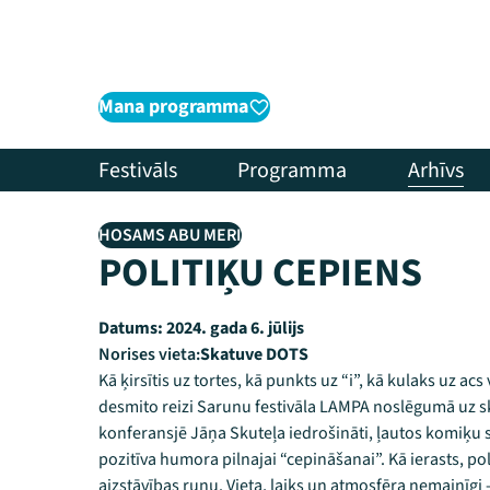
Mana programma
Festivāls
Programma
Arhīvs
HOSAMS ABU MERI
POLITIĶU CEPIENS
Datums:
2024. gada 6. jūlijs
Norises vieta:
Skatuve DOTS
Kā ķirsītis uz tortes, kā punkts uz “i”, kā kulaks uz
desmito reizi Sarunu festivāla LAMPA noslēgumā uz ska
konferansjē Jāņa Skuteļa iedrošināti, ļautos komiķu
pozitīva humora pilnajai “cepināšanai”. Kā ierasts, poli
aizstāvības runu. Vieta, laiks un atmosfēra nemainīgi 