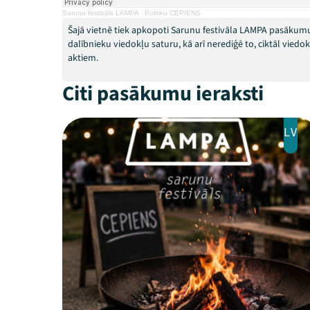
Sarunu festivāls LAMPA
·
Politiķu CEPIENS
Šajā vietnē tiek apkopoti Sarunu festivāla LAMPA pasākumu
dalībnieku viedokļu saturu, kā arī nerediģē to, ciktāl vied
aktiem.
Citi pasākumu ieraksti
LV