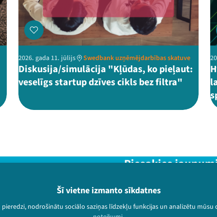
2026. gada 11. jūlijs
Swedbank uzņēmējdarbības skatuve
20
Diskusija/simulācija "Kļūdas, ko pieļaut:
H
veselīgs startup dzīves cikls bez filtra"
l
s
Piesakies jaunum
Nepalaid garām aktuālāko in
Šī vietne izmanto sīkdatnes
u pieredzi, nodrošinātu sociālo saziņas līdzekļu funkcijas un analizētu mūsu