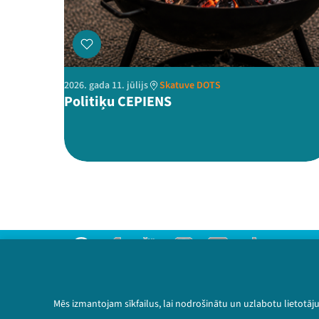
2026. gada 11. jūlijs
Skatuve DOTS
Politiķu CEPIENS
Threads
Facebook
Youtube
Instagram
Flick
TikTok
Sazinies ar mums
Privātuma politika
Mēs izmantojam sīkfailus, lai nodrošinātu un uzlabotu lietotāj
Lietošanas noteikumi un sīkdatņu politika