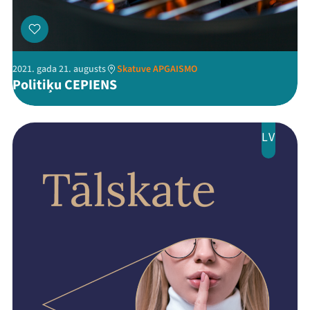
Programma
Arhīvs
2021. gada 21. augusts
Skatuve APGAISMO
Viņi bija LAMPĀ 2026
Politiķu CEPIENS
Jaunumi
LV
Ziedo
Veikals
Kontakti