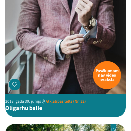
Pasākumam
nav video
ieraksta
2018. gada 30. jūnijs
Atklātības telts (Nr. 32)
Oligarhu balle
LV