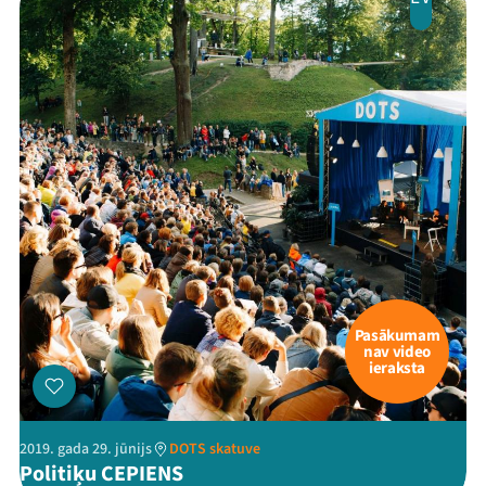
Pasākumam
nav video
ieraksta
2019. gada 29. jūnijs
DOTS skatuve
Politiķu CEPIENS