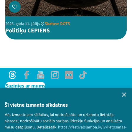
2026. gada 11. jūlijs
Skatuve DOTS
Politiķu CEPIENS
Threads
Facebook
Youtube
Instagram
Flick
TikTok
Sazinies ar mums
Privātuma politika
Lietošanas noteikumi un sīkdatņu politika
Šī vietne izmanto sīkdatnes
Bērnu aizsardzības politika
Mēs izmantojam sīkfailus, lai nodrošinātu un uzlabotu lietotāju
© 2026 Sarunu festivāls LAMPA Visas tiesības
pieredzi, nodrošinātu sociālo saziņas līdzekļu funkcijas un analizētu
paturētas.
mūsu datplūsmu. Detalizētāk:
https://festivalslampa.lv/lv/lietosanas-