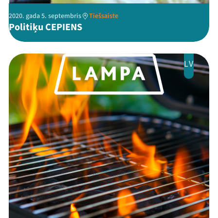
2020. gada 5. septembris
Tiešsaiste
Politiķu CEPIENS
LV
Mana programma
Festivāls