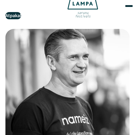
Atpakaļ