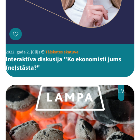
Threads
Facebook
Youtube
X
Instagram
Flick
TikTok
2022. gada 2. jūlijs
Tālskates skatuve
Interaktīva diskusija "Ko ekonomisti jums
(ne)stāsta?"
LV