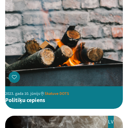
2023. gada 10. jūnijs
Skatuve DOTS
Politiķu cepiens
LV