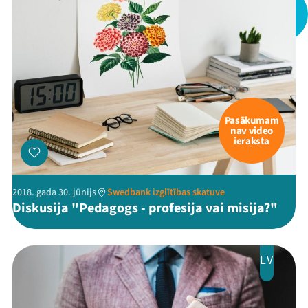
Pasākumam
nav video
ieraksta
2018. gada 30. jūnijs
Swedbank izglītības skatuve
Diskusija "Pedagogs - profesija vai misija?"
LV