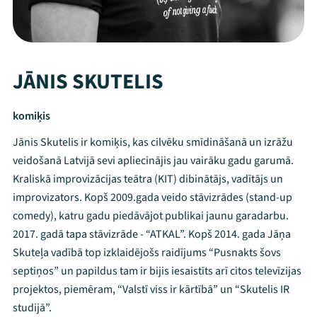
JĀNIS SKUTELIS
komiķis
Jānis Skutelis ir komiķis, kas cilvēku smīdināšanā un izrāžu
veidošanā Latvijā sevi apliecinājis jau vairāku gadu garumā.
Kraliskā improvizācijas teātra (KIT) dibinātājs, vadītājs un
improvizators. Kopš 2009.gada veido stāvizrādes (stand-up
comedy), katru gadu piedāvājot publikai jaunu garadarbu.
2017. gadā tapa stāvizrāde - “ATKAL”. Kopš 2014. gada Jāņa
Skuteļa vadībā top izklaidējošs raidījums “Pusnakts šovs
septiņos” un papildus tam ir bijis iesaistīts arī citos televīzijas
projektos, piemēram, “Valstī viss ir kārtībā” un “Skutelis IR
studijā”.