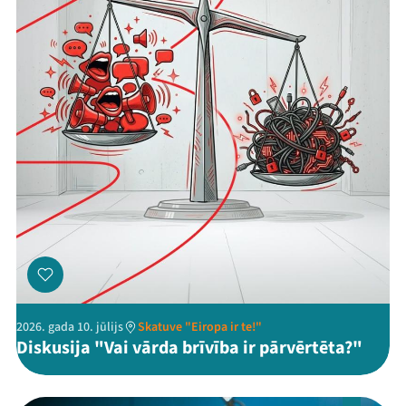
2026. gada 10. jūlijs
Skatuve "Eiropa ir te!"
Diskusija "Vai vārda brīvība ir pārvērtēta?"