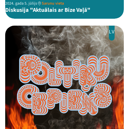
2024. gada 5. jūlijs
Sarunu vieta
Diskusija "Aktuālais ar Bize Vaļā"
LV