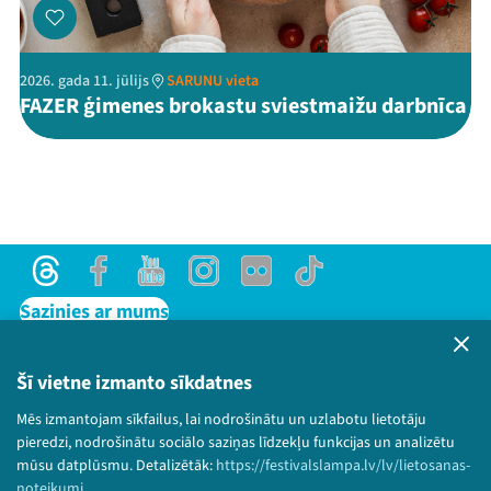
2026. gada 11. jūlijs
SARUNU vieta
FAZER ģimenes brokastu sviestmaižu darbnīca
Threads
Facebook
Youtube
Instagram
Flick
TikTok
Sazinies ar mums
Privātuma politika
Lietošanas noteikumi un sīkdatņu politika
Šī vietne izmanto sīkdatnes
Bērnu aizsardzības politika
Mēs izmantojam sīkfailus, lai nodrošinātu un uzlabotu lietotāju
© 2026 Sarunu festivāls LAMPA Visas tiesības
pieredzi, nodrošinātu sociālo saziņas līdzekļu funkcijas un analizētu
paturētas.
mūsu datplūsmu. Detalizētāk:
https://festivalslampa.lv/lv/lietosanas-
noteikumi