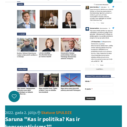
Mana programma
2022. gada 2. jūlijs
Skatuve SPULDZE
Saruna "Kas ir politika? Kas ir
Festivāls