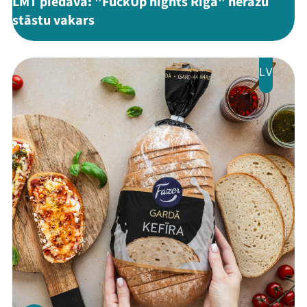
LMT piedāvā: "FuckUp nights Riga" neražu
stāstu vakars
LV