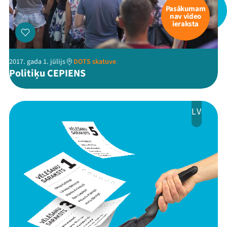
Pasākumam
nav video
ieraksta
2017. gada 1. jūlijs
DOTS skatuve
Politiķu CEPIENS
LV