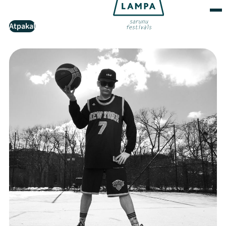
Atpakaļ