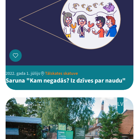
2022. gada 1. jūlijs
Tālskates skatuve
Saruna "Kam negadās? Iz dzīves par naudu"
LV