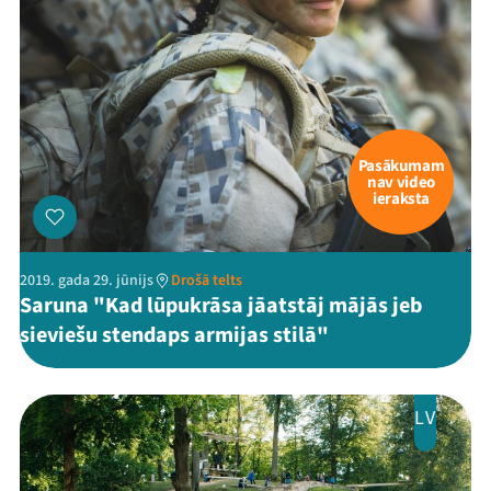
Pasākumam
nav video
ieraksta
2019. gada 29. jūnijs
Drošā telts
Saruna "Kad lūpukrāsa jāatstāj mājās jeb
sieviešu stendaps armijas stilā"
LV