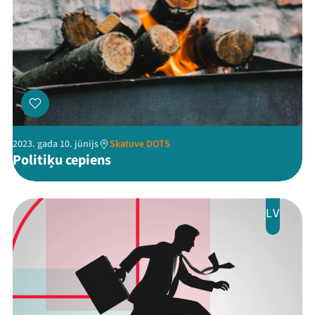
2023. gada 10. jūnijs
Skatuve DOTS
Politiķu cepiens
LV