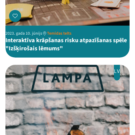
2023. gada 10. jūnijs
Temīdas telts
Interaktīva krāpšanas risku atpazīšanas spēle
"Izšķirošais lēmums"
LV