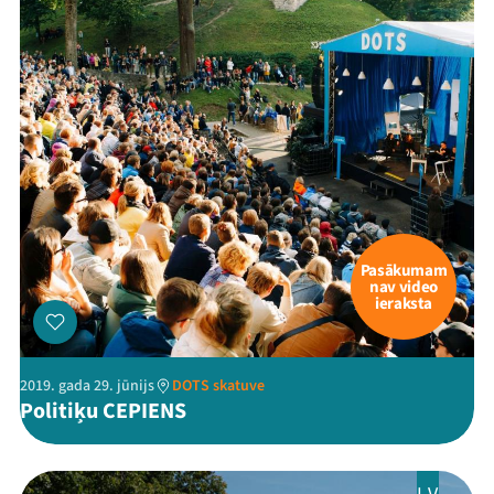
Pasākumam
nav video
ieraksta
2019. gada 29. jūnijs
DOTS skatuve
Politiķu CEPIENS