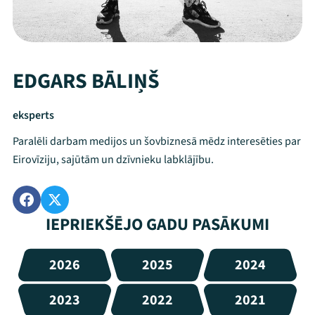
EDGARS BĀLIŅŠ
eksperts
Paralēli darbam medijos un šovbiznesā mēdz interesēties par
Eirovīziju, sajūtām un dzīvnieku labklājību.
IEPRIEKŠĒJO GADU PASĀKUMI
2026
2025
2024
2023
2022
2021