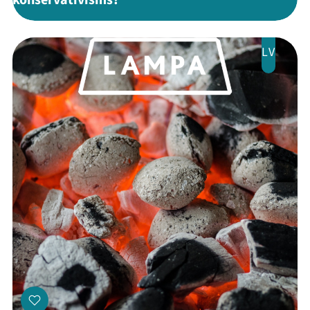
konservatīvisms?"
Programma
Arhīvs
LV
Viņi bija LAMPĀ 2026
Jaunumi
Ziedo
Veikals
Kontakti