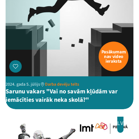
Pasākumam
nav video
ieraksta
2024. gada 5. jūlijs
Darba devēju telts
Sarunu vakars "Vai no savām kļūdām var
iemācīties vairāk neka skolā?"
LV