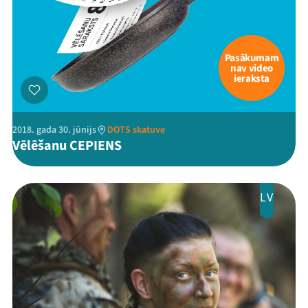
Pasākumam
nav video
ieraksta
2018. gada 30. jūnijs
DOTS skatuve
Vēlēšanu CEPIENS
LV