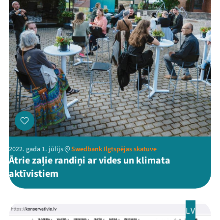
2022. gada 1. jūlijs
Swedbank Ilgtspējas skatuve
Ātrie zaļie randiņi ar vides un klimata
aktīvistiem
LV