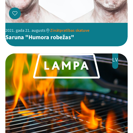
2021. gada 21. augusts
Zinātpratības skatuve
Saruna "Humora robežas"
LV