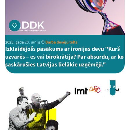
2025. gada 20. jūnijs
Darba devēju telts
Izklaidējošs pasākums ar ironijas devu "Kurš
uzvarēs – es vai birokrātija? Par absurdu, ar ko
saskārušies Latvijas lielākie uzņēmēji."
LV