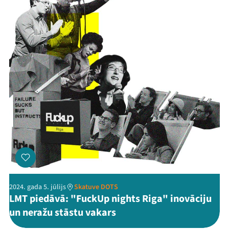
2024. gada 5. jūlijs
Skatuve DOTS
LMT piedāvā: "FuckUp nights Riga" inovāciju
un neražu stāstu vakars