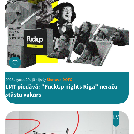
2025. gada 20. jūnijs
Skatuve DOTS
LMT piedāvā: "FuckUp nights Riga" neražu
stāstu vakars
LV