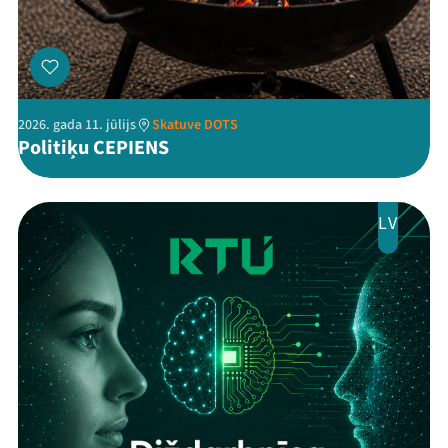
2026. gada 11. jūlijs
Skatuve DOTS
Politiķu CEPIENS
LV