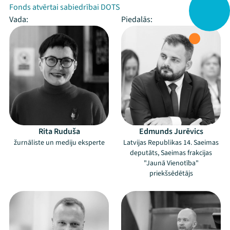
Fonds atvērtai sabiedrībai DOTS
Vada:
Piedalās:
Rita Ruduša
Edmunds Jurēvics
žurnāliste un mediju eksperte
Latvijas Republikas 14. Saeimas
deputāts, Saeimas frakcijas
"Jaunā Vienotība"
priekšsēdētājs