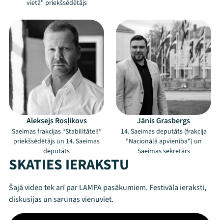
vietā" priekšsēdētājs
Aleksejs Rosļikovs
Jānis Grasbergs
Saeimas frakcijas “Stabilitātei!”
14. Saeimas deputāts (frakcija
Mana programma
priekšsēdētājs un 14. Saeimas
"Nacionālā apvienība") un
deputāts
Saeimas sekretārs
SKATIES IERAKSTU
Festivāls
Šajā video tek arī par LAMPA pasākumiem. Festivāla ieraksti,
Programma
diskusijas un sarunas vienuviet.
Arhīvs