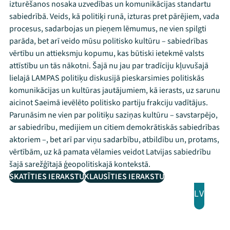
izturēšanos nosaka uzvedības un komunikācijas standartu
sabiedrībā. Veids, kā politiķi runā, izturas pret pārējiem, vada
procesus, sadarbojas un pieņem lēmumus, ne vien spilgti
parāda, bet arī veido mūsu politisko kultūru – sabiedrības
vērtību un attieksmju kopumu, kas būtiski ietekmē valsts
attīstību un tās nākotni. Šajā nu jau par tradīciju kļuvušajā
lielajā LAMPAS politiķu diskusijā pieskarsimies politiskās
komunikācijas un kultūras jautājumiem, kā ierasts, uz sarunu
aicinot Saeimā ievēlēto politisko partiju frakciju vadītājus.
Parunāsim ne vien par politiķu saziņas kultūru – savstarpējo,
ar sabiedrību, medijiem un citiem demokrātiskās sabiedrības
aktoriem –, bet arī par viņu sadarbību, atbildību un, protams,
vērtībām, uz kā pamata vēlamies veidot Latvijas sabiedrību
šajā sarežģītajā ģeopolitiskajā kontekstā.
SKATĪTIES IERAKSTU
KLAUSĪTIES IERAKSTU
LV