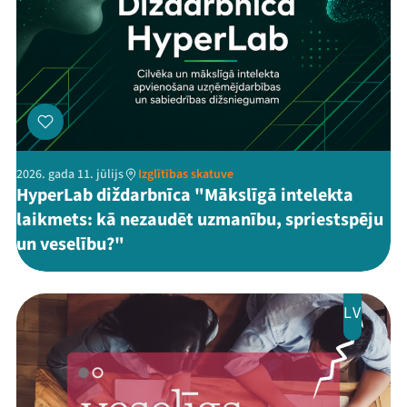
2026. gada 11. jūlijs
Izglītības skatuve
HyperLab diždarbnīca "Mākslīgā intelekta
laikmets: kā nezaudēt uzmanību, spriestspēju
un veselību?"
LV