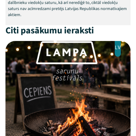
dalībnieku viedokļu saturu, kā arī nerediģē to, ciktāl viedokļu
saturs nav acīmredzami pretējs Latvijas Republikas normatīvajiem
aktiem.
Citi pasākumu ieraksti
LV