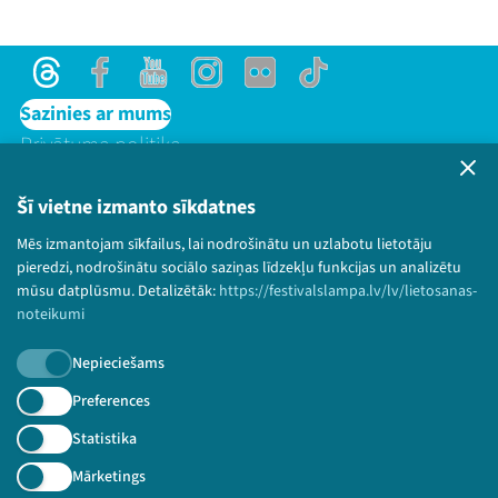
Threads
Facebook
Youtube
Instagram
Flick
TikTok
Sazinies ar mums
Privātuma politika
Lietošanas noteikumi un sīkdatņu politika
Bērnu aizsardzības politika
Šī vietne izmanto sīkdatnes
© 2026 Sarunu festivāls LAMPA Visas tiesības
Mēs izmantojam sīkfailus, lai nodrošinātu un uzlabotu lietotāju
paturētas.
pieredzi, nodrošinātu sociālo saziņas līdzekļu funkcijas un analizētu
mūsu datplūsmu. Detalizētāk:
https://festivalslampa.lv/lv/lietosanas-
noteikumi
Nepieciešams
Piesakies jaunumiem!
Preferences
Nepalaid garām aktuālāko informāciju!
Statistika
Mārketings