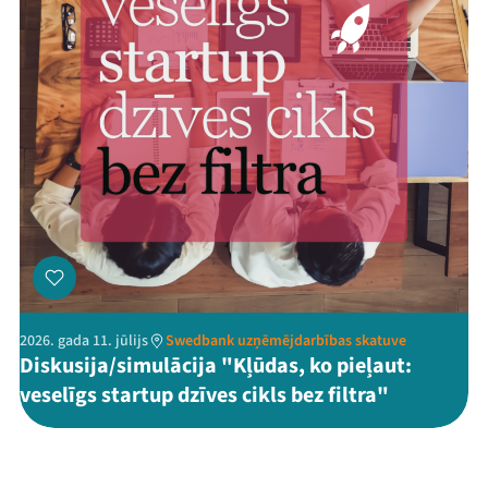
2026. gada 11. jūlijs
Swedbank uzņēmējdarbības skatuve
Diskusija/simulācija "Kļūdas, ko pieļaut:
veselīgs startup dzīves cikls bez filtra"