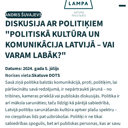
ANDRIS ŠUVAJEVS
DISKUSIJA AR POLITIĶIEM
"POLITISKĀ KULTŪRA UN
KOMUNIKĀCIJA LATVIJĀ – VAI
VARAM LABĀK?"
Datums:
2024. gada 5. jūlijs
Norises vieta:
Skatuve DOTS
Savā ziņā politika balstās komunikācijā, proti, politiķim, lai
pārliecinātu savā redzējumā, ir nepārtraukti jārunā – no
tribīnes, kameras priekšā vai publiskās diskusijās. Politika ir
arī māksla sarunāties; taču līdzīgi kā pārējā sabiedrībā,
Latvijā politiķu sarunāšanās kultūra aptver plašu spektru –
no cieņpilnas līdz pat uzbrūkošai. Politiķi ir ne tikai
sabiedrības spogulis, bet arī publiskas personas, kas ar savu