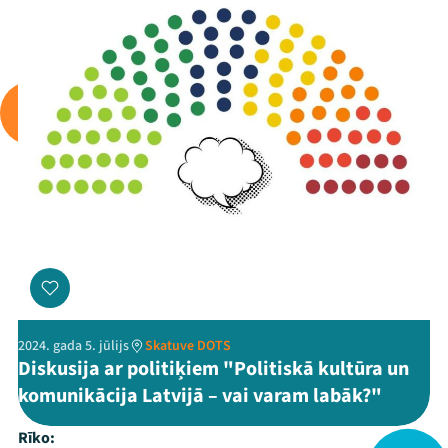
2024. gada 5. jūlijs
Skatuve DOTS
Diskusija ar politiķiem "Politiskā kultūra un
komunikācija Latvijā – vai varam labāk?"
Rīko: