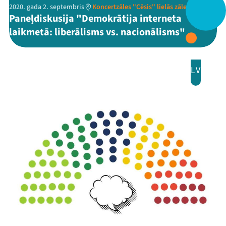
2020. gada 2. septembris
Koncertzāles "Cēsis" lielās zāles studija
Paneļdiskusija "Demokrātija interneta
laikmetā: liberālisms vs. nacionālisms"
LV
Mana programma
Festivāls
Programma
Arhīvs
Viņi bija LAMPĀ 2026