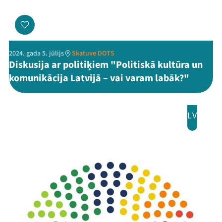
Jaunumi
Ziedo
2024. gada 5. jūlijs
Skatuve DOTS
Veikals
Diskusija ar politiķiem "Politiskā kultūra un
komunikācija Latvijā – vai varam labāk?"
Kontakti
LV
Threads
Facebook
Youtube
X
Instagram
Flick
TikTok