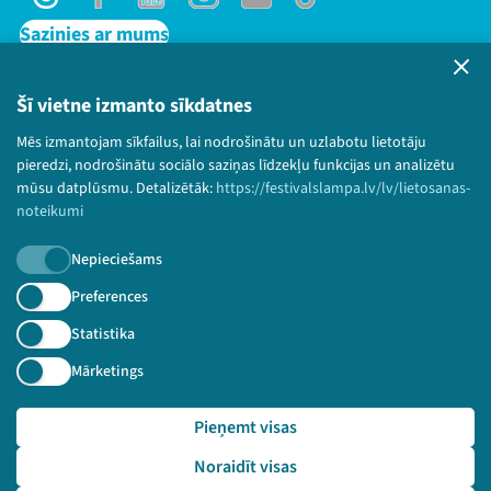
Threads
Facebook
Youtube
Instagram
Flick
TikTok
Sazinies ar mums
Privātuma politika
Lietošanas noteikumi un sīkdatņu politika
Šī vietne izmanto sīkdatnes
Bērnu aizsardzības politika
Mēs izmantojam sīkfailus, lai nodrošinātu un uzlabotu lietotāju
© 2026 Sarunu festivāls LAMPA Visas tiesības
pieredzi, nodrošinātu sociālo saziņas līdzekļu funkcijas un analizētu
paturētas.
mūsu datplūsmu. Detalizētāk:
https://festivalslampa.lv/lv/lietosanas-
noteikumi
Nepieciešams
Piesakies jaunumiem!
Preferences
Statistika
Nepalaid garām aktuālāko informāciju!
Mārketings
Pieņemt visas
Pieteikties
Noraidīt visas