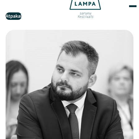
Atpakaļ