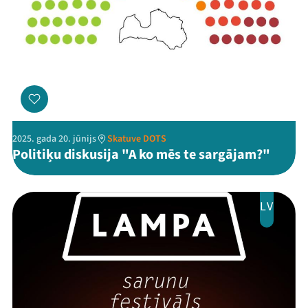
2025. gada 20. jūnijs
Skatuve DOTS
Politiķu diskusija "A ko mēs te sargājam?"
LV