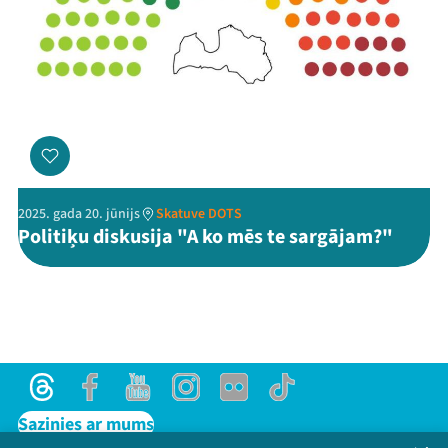
2025. gada 20. jūnijs
Skatuve DOTS
Politiķu diskusija "A ko mēs te sargājam?"
Threads
Facebook
Youtube
Instagram
Flick
TikTok
Sazinies ar mums