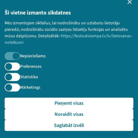
Privātuma politika
Lietošanas noteikumi un sīkdatņu politika
Šī vietne izmanto sīkdatnes
Bērnu aizsardzības politika
Mēs izmantojam sīkfailus, lai nodrošinātu un uzlabotu lietotāju
© 2026 Sarunu festivāls LAMPA Visas tiesības
pieredzi, nodrošinātu sociālo saziņas līdzekļu funkcijas un analizētu
paturētas.
mūsu datplūsmu. Detalizētāk:
https://festivalslampa.lv/lv/lietosanas-
noteikumi
Nepieciešams
Piesakies jaunumiem!
Preferences
Statistika
Nepalaid garām aktuālāko informāciju!
Mārketings
Pieņemt visas
Pieteikties
Noraidīt visas
🔗 https://festivalslampa.lv/lv/dalibnieki/1134
Saglabāt izvēli