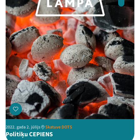
Jaunumi
Ziedo
Veikals
Kontakti
Threads
Facebook
Youtube
X
Instagram
Flick
TikTok
2022. gada 2. jūlijs
Skatuve DOTS
Politiķu CEPIENS