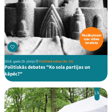
Pasākumam
nav video
ieraksta
2018. gada 29. jūnijs
Politiskā arēna (Nr. 33)
Politiskās debates "Ko sola partijas un
kāpēc?"
LV