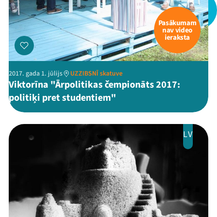
Pasākumam
nav video
ieraksta
2017. gada 1. jūlijs
UZZIBSNĪ skatuve
Viktorīna "Ārpolitikas čempionāts 2017:
politiķi pret studentiem"
LV