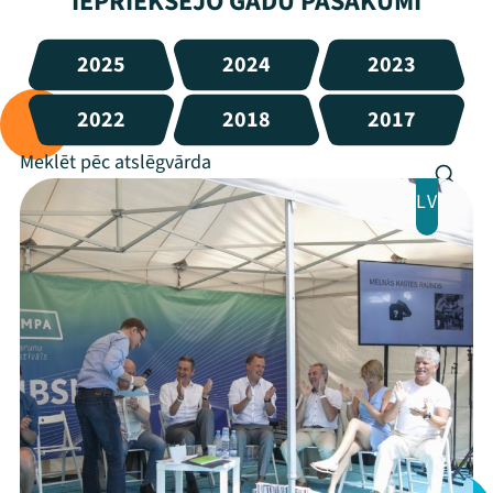
IEPRIEKŠĒJO GADU PASĀKUMI
2025
2024
2023
2022
2018
2017
LV