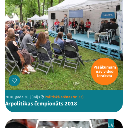
Mana programma
Pasākumam
nav video
Festivāls
ieraksta
Programma
2018. gada 30. jūnijs
Politiskā arēna (Nr. 33)
Arhīvs
Ārpolitikas čempionāts 2018
Viņi bija LAMPĀ 2026
LV