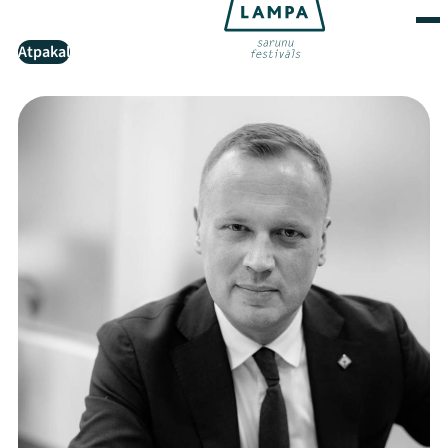
Atpakaļ