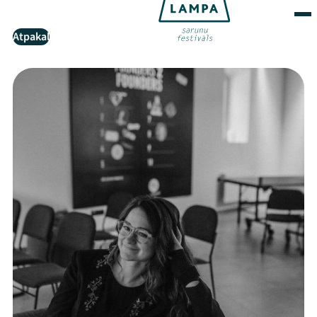
Atpakaļ