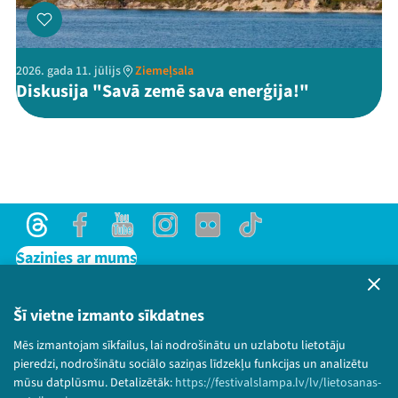
2026. gada 11. jūlijs
Ziemeļsala
Diskusija "Savā zemē sava enerģija!"
Threads
Facebook
Youtube
Instagram
Flick
TikTok
Sazinies ar mums
Privātuma politika
Lietošanas noteikumi un sīkdatņu politika
Šī vietne izmanto sīkdatnes
Bērnu aizsardzības politika
Mēs izmantojam sīkfailus, lai nodrošinātu un uzlabotu lietotāju
© 2026 Sarunu festivāls LAMPA Visas tiesības
pieredzi, nodrošinātu sociālo saziņas līdzekļu funkcijas un analizētu
paturētas.
mūsu datplūsmu. Detalizētāk:
https://festivalslampa.lv/lv/lietosanas-