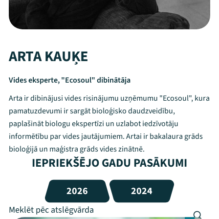
ARTA KAUĶE
Vides eksperte, "Ecosoul" dibinātāja
Arta ir dibinājusi vides risinājumu uzņēmumu "Ecosoul", kura
pamatuzdevumi ir sargāt bioloģisko daudzveidību,
paplašināt biologu ekspertīzi un uzlabot iedzīvotāju
informētību par vides jautājumiem. Artai ir bakalaura grāds
bioloģijā un maģistra grāds vides zinātnē.
IEPRIEKŠĒJO GADU PASĀKUMI
2026
2024