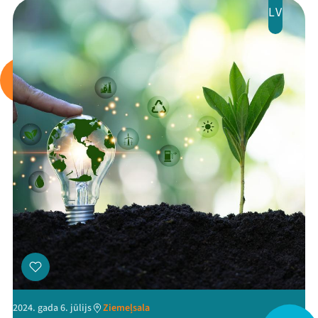
LV
Mana programma
Festivāls
Programma
Arhīvs
Viņi bija LAMPĀ 2026
Jaunumi
Ziedo
2024. gada 6. jūlijs
Ziemeļsala