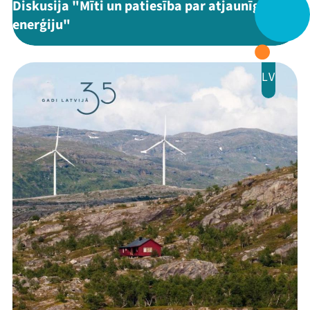
Diskusija "Mīti un patiesība par atjaunīgo
Veikals
enerģiju"
Kontakti
LV
Threads
Facebook
Youtube
X
Instagram
Flick
TikTok