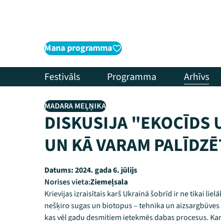
Mana programma
Festivāls
Programma
Arhīvs
MADARA MEĻŅIKA
DISKUSIJA "EKOCĪDS U
UN KĀ VARAM PALĪDZĒ
Datums:
2024. gada 6. jūlijs
Norises vieta:
Ziemeļsala
Krievijas izraisītais karš Ukrainā šobrīd ir ne tikai li
nešķiro sugas un biotopus – tehnika un aizsargbūves 
kas vēl gadu desmitiem ietekmēs dabas procesus. Karš 