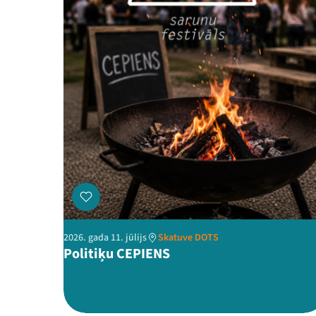
2026. gada 11. jūlijs
Skatuve DOTS
Politiķu CEPIENS