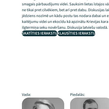
smagais pārbaudījums videi. Sauksim lietas īstajos vā
ne tikai pret cilvēkiem, bet arī pret dabu. Diskusijas l
jēdziens nozīmē un kādu postu tas nodara dabai un ek
kaitējumu videi un ekocīdu kā apzinātu Krievijas kara 
ilgtermiņa seku novēršanu. Diskusija latviešu valodā.
SKATĪTIES IERAKSTU
KLAUSĪTIES IERAKSTU
Vada:
Piedalās: