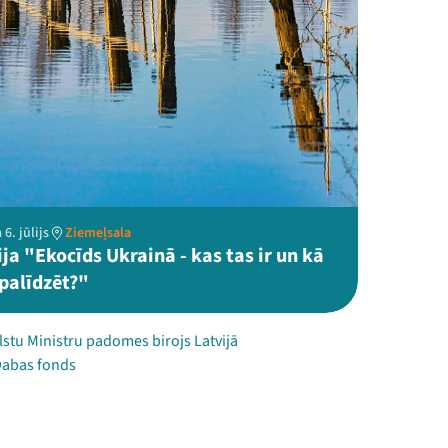
6. jūlijs
Ziemeļsala
ja "Ekocīds Ukrainā - kas tas ir un kā
palīdzēt?"
stu Ministru padomes birojs Latvijā
 Dabas fonds