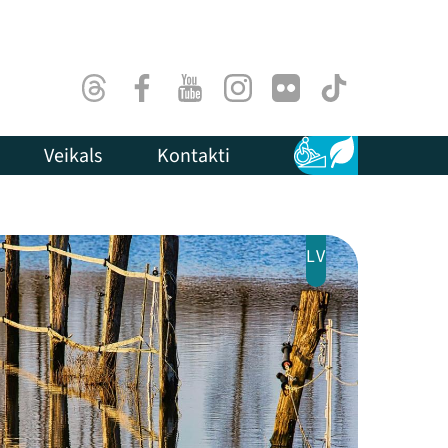
Threads
Facebook
Youtube
Instagram
Flick
TikTok
Veikals
Kontakti
Pieejamība
Ilgtspēja
LV