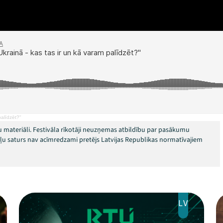
palīdzēt?"
 materiāli. Festivāla rīkotāji neuzņemas atbildību par pasākumu
okļu saturs nav acīmredzami pretējs Latvijas Republikas normatīvajiem
LV