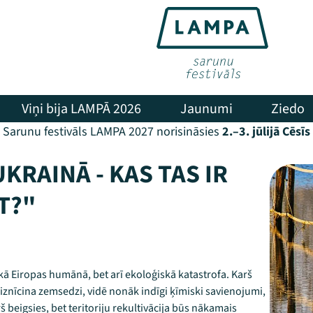
Viņi bija LAMPĀ 2026
Jaunumi
Ziedo
Sarunu festivāls LAMPA 2027 norisināsies
2.–3. jūlijā Cēsīs
KRAINĀ - KAS TAS IR
T?"
elākā Eiropas humānā, bet arī ekoloģiskā katastrofa. Karš
iznīcina zemsedzi, vidē nonāk indīgi ķīmiski savienojumi,
beigsies, bet teritoriju rekultivācija būs nākamais