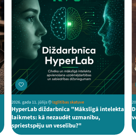
2026. gada 11. jūlijs
Izglītības skatuve
20
HyperLab diždarbnīca "Mākslīgā intelekta
D
laikmets: kā nezaudēt uzmanību,
v
spriestspēju un veselību?"