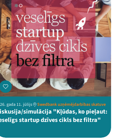
26. gada 11. jūlijs
Swedbank uzņēmējdarbības skatuve
iskusija/simulācija "Kļūdas, ko pieļaut:
eselīgs startup dzīves cikls bez filtra"