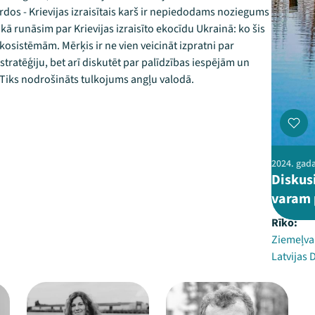
rdos - Krievijas izraisītais karš ir nepiedodams noziegums
aikā runāsim par Krievijas izraisīto ekocīdu Ukrainā: ko šis
osistēmām. Mērķis ir ne vien veicināt izpratni par
stratēģiju, bet arī diskutēt par palīdzības iespējām un
 Tiks nodrošināts tulkojums angļu valodā.
2024. gada 
Diskusi
varam 
Rīko:
Ziemeļval
Latvijas