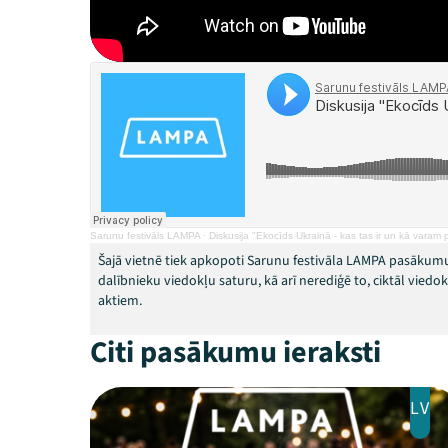
Sarunu festivāls LAMPA
·
Diskusija "Ekocīds Ukrainā - kas tas ir un kā varam 
Šajā vietnē tiek apkopoti Sarunu festivāla LAMPA pasākumu
dalībnieku viedokļu saturu, kā arī nerediģē to, ciktāl vied
aktiem.
Citi pasākumu ieraksti
LV