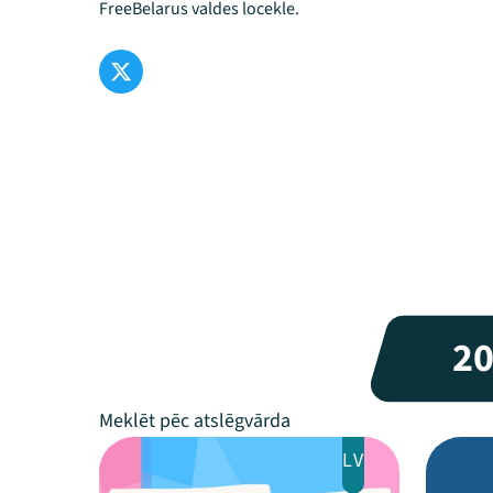
FreeBelarus valdes locekle.
2
LV