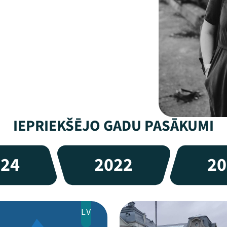
IEPRIEKŠĒJO GADU PASĀKUMI
024
2022
20
LV