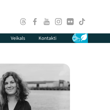
Threads
Facebook
Youtube
Instagram
Flick
TikTok
Veikals
Kontakti
Pieejamība
Ilgtspēja