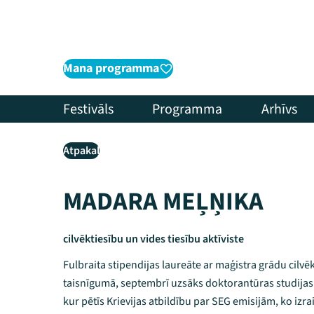
Mana programma
Festivāls
Programma
Arhīvs
Atpakaļ
MADARA MEĻŅIKA
cilvēktiesību un vides tiesību aktīviste
Fulbraita stipendijas laureāte ar maģistra grādu cilvē
taisnīgumā, septembrī uzsāks doktorantūras studijas E
kur pētīs Krievijas atbildību par SEG emisijām, ko izr