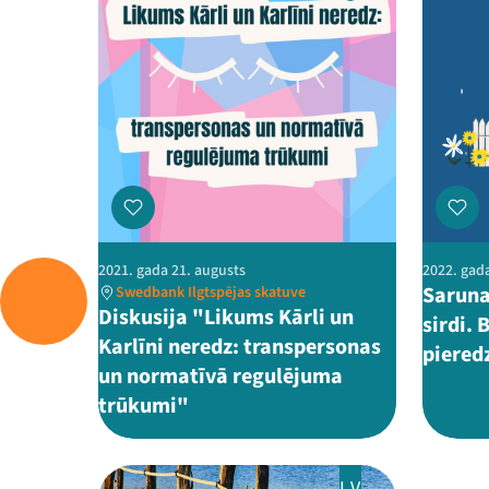
2021. gada 21. augusts
2022. gada
Saruna
Swedbank Ilgtspējas skatuve
Diskusija "Likums Kārli un
sirdi.
Karlīni neredz: transpersonas
piered
un normatīvā regulējuma
trūkumi"
LV