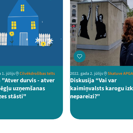
 1. jūlijs
Cilvēkdrošības telts
2022. gada 2. jūlijs
Skatuve APG
 "Atver durvis - atver
Diskusija “Vai var
 Bēgļu uzņemšanas
kaimiņvalsts karogu izk
zes stāsti"
nepareizi?”