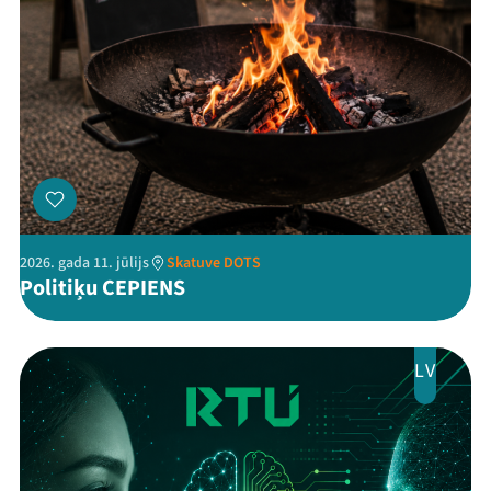
Threads
Facebook
Youtube
X
Instagram
Flick
TikTok
2026. gada 11. jūlijs
Skatuve DOTS
Politiķu CEPIENS
LV