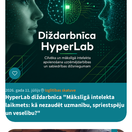
2026. gada 11. jūlijs
Izglītības skatuve
HyperLab diždarbnīca "Mākslīgā intelekta
laikmets: kā nezaudēt uzmanību, spriestspēju
un veselību?"