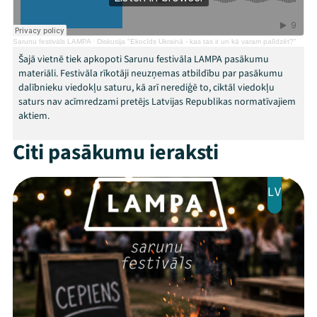
Arhīvs
Sarunu festivāls LAMPA
·
Diskusija "Ekocīds Ukrainā - kas tas ir un kā varam palīdzēt?"
Viņi bija LAMPĀ 2026
Šajā vietnē tiek apkopoti Sarunu festivāla LAMPA pasākumu
materiāli. Festivāla rīkotāji neuzņemas atbildību par pasākumu
Jaunumi
dalībnieku viedokļu saturu, kā arī nerediģē to, ciktāl viedokļu
saturs nav acīmredzami pretējs Latvijas Republikas normatīvajiem
aktiem.
Ziedo
Citi pasākumu ieraksti
Veikals
Kontakti
LV