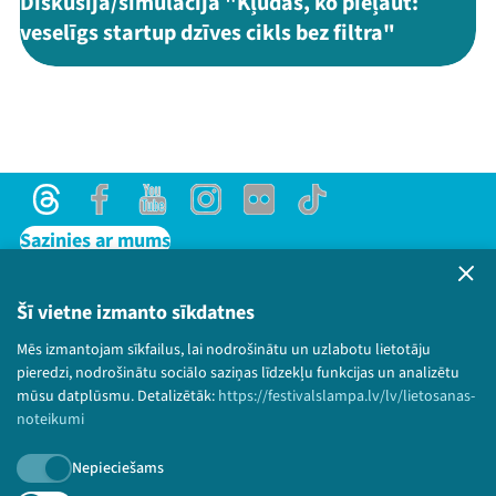
Diskusija/simulācija "Kļūdas, ko pieļaut:
veselīgs startup dzīves cikls bez filtra"
Threads
Facebook
Youtube
Instagram
Flick
TikTok
Sazinies ar mums
Privātuma politika
Lietošanas noteikumi un sīkdatņu politika
Šī vietne izmanto sīkdatnes
Bērnu aizsardzības politika
Mēs izmantojam sīkfailus, lai nodrošinātu un uzlabotu lietotāju
© 2026 Sarunu festivāls LAMPA Visas tiesības
pieredzi, nodrošinātu sociālo saziņas līdzekļu funkcijas un analizētu
paturētas.
mūsu datplūsmu. Detalizētāk:
https://festivalslampa.lv/lv/lietosanas-
noteikumi
Nepieciešams