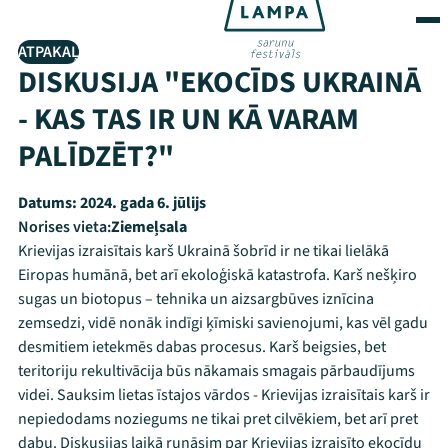
ATPAKAĻ
DISKUSIJA "EKOCĪDS UKRAINĀ
- KAS TAS IR UN KĀ VARAM
PALĪDZĒT?"
Datums:
2024. gada 6. jūlijs
Norises vieta:
Ziemeļsala
Krievijas izraisītais karš Ukrainā šobrīd ir ne tikai lielākā
Eiropas humānā, bet arī ekoloģiskā katastrofa. Karš nešķiro
sugas un biotopus – tehnika un aizsargbūves iznīcina
zemsedzi, vidē nonāk indīgi ķīmiski savienojumi, kas vēl gadu
desmitiem ietekmēs dabas procesus. Karš beigsies, bet
teritoriju rekultivācija būs nākamais smagais pārbaudījums
videi. Sauksim lietas īstajos vārdos - Krievijas izraisītais karš ir
nepiedodams noziegums ne tikai pret cilvēkiem, bet arī pret
dabu. Diskusijas laikā runāsim par Krievijas izraisīto ekocīdu