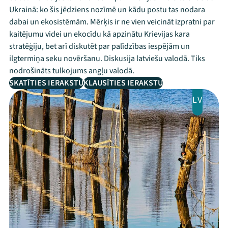
Ukrainā: ko šis jēdziens nozīmē un kādu postu tas nodara
dabai un ekosistēmām. Mērķis ir ne vien veicināt izpratni par
kaitējumu videi un ekocīdu kā apzinātu Krievijas kara
stratēģiju, bet arī diskutēt par palīdzības iespējām un
ilgtermiņa seku novēršanu. Diskusija latviešu valodā. Tiks
nodrošināts tulkojums angļu valodā.
SKATĪTIES IERAKSTU
KLAUSĪTIES IERAKSTU
LV