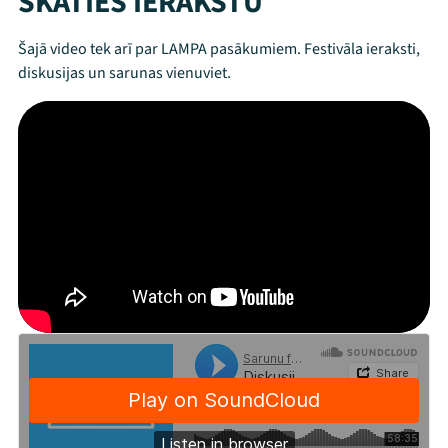
SKATIES IERAKSTU
Šajā video tek arī par LAMPA pasākumiem. Festivāla ieraksti,
diskusijas un sarunas vienuviet.
Mana programma
Festivāls
Programma