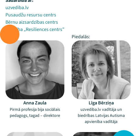
Sadarbībā ar:
uzvediba.lv
Pusaudžu resursu centrs
Bērnu aizsardzības centrs
Biedrība „Resiliences centrs”
Vada:
Piedalās:
Anna Zaula
Līga Bērziņa
Pirmā profesija bija sociālais
uzvediba.lv vadītāja un
pedagogs, tagad – direktore
biedrības Latvijas Autisma
apvienība vadītāja