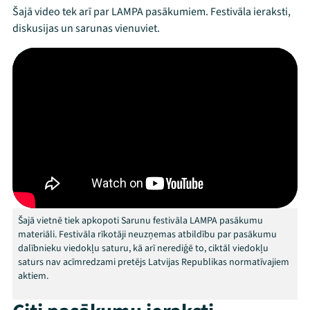
Mana programma
Šajā video tek arī par LAMPA pasākumiem. Festivāla ieraksti,
diskusijas un sarunas vienuviet.
Festivāls
Programma
Arhīvs
Viņi bija LAMPĀ 2026
Jaunumi
Ziedo
Šajā vietnē tiek apkopoti Sarunu festivāla LAMPA pasākumu
materiāli. Festivāla rīkotāji neuzņemas atbildību par pasākumu
Veikals
dalībnieku viedokļu saturu, kā arī nerediģē to, ciktāl viedokļu
saturs nav acīmredzami pretējs Latvijas Republikas normatīvajiem
Kontakti
aktiem.