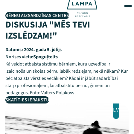
BĒRNU AIZSARDZĪBAS CENTRS
DISKUSIJA "MĒS TEVI
IZSLĒDZAM!"
Datums:
2024. gada 5. jūlijs
Norises vieta:
Spoguļtelts
Kā veidot atbalsta sistēmu bērniem, kuru uzvedība ir
izaicinoša un skolas bērnu labāk redz ejam, nekā nākam? Kur
pēc atbalsta vērsties vecākiem? Kādai ir jābūt sadarbībai
starp profesionāļiem, lai atbalstītu bērnu, ģimeni un
pedagogus. Foto: Valters Poļakovs
SKATĪTIES IERAKSTU
LV