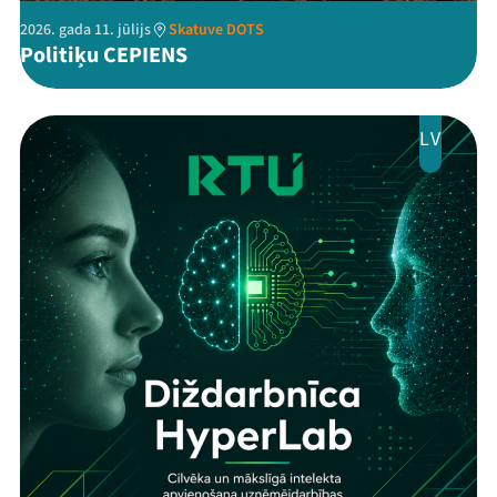
2026. gada 11. jūlijs
Skatuve DOTS
Politiķu CEPIENS
LV