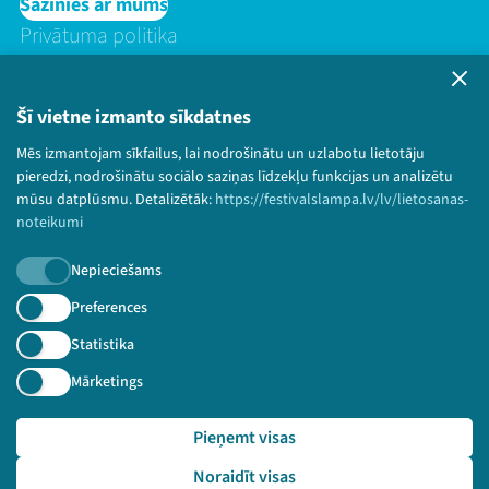
Sazinies ar mums
Privātuma politika
Lietošanas noteikumi un sīkdatņu politika
Bērnu aizsardzības politika
Šī vietne izmanto sīkdatnes
© 2026 Sarunu festivāls LAMPA Visas tiesības
paturētas.
Mēs izmantojam sīkfailus, lai nodrošinātu un uzlabotu lietotāju
pieredzi, nodrošinātu sociālo saziņas līdzekļu funkcijas un analizētu
mūsu datplūsmu. Detalizētāk:
https://festivalslampa.lv/lv/lietosanas-
noteikumi
Piesakies jaunumiem!
Nepieciešams
Preferences
Nepalaid garām aktuālāko informāciju!
Statistika
Mārketings
Pieteikties
Pieņemt visas
🔗 https://festivalslampa.lv/lv/video-arhivs/2565?sp
Noraidīt visas
eaker=B%C4%93rnu%20aizsardz%C4%ABbas%20centrs&speake