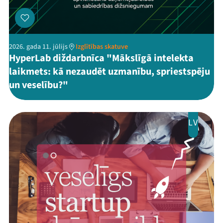
2026. gada 11. jūlijs
Izglītības skatuve
HyperLab diždarbnīca "Mākslīgā intelekta
laikmets: kā nezaudēt uzmanību, spriestspēju
un veselību?"
LV