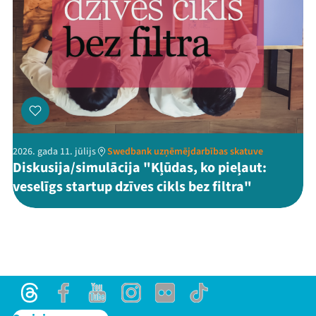
2026. gada 11. jūlijs
Swedbank uzņēmējdarbības skatuve
Diskusija/simulācija "Kļūdas, ko pieļaut:
veselīgs startup dzīves cikls bez filtra"
Threads
Facebook
Youtube
Instagram
Flick
TikTok