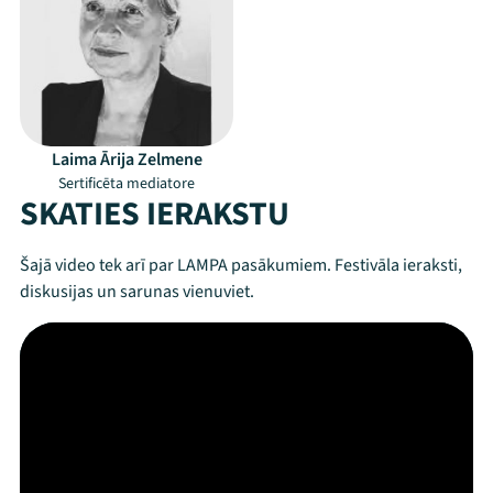
Mana programma
Laima Ārija Zelmene
Festivāls
Sertificēta mediatore
SKATIES IERAKSTU
Programma
Šajā video tek arī par LAMPA pasākumiem. Festivāla ieraksti,
Arhīvs
diskusijas un sarunas vienuviet.
Viņi bija LAMPĀ 2026
Jaunumi
Ziedo
Veikals