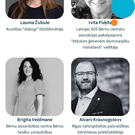
Lauma Žubule
Ivita Puķīte
Kustības “dialogi” līdzdibinātāja
Latvijas SOS Bērnu ciematu
asociācijas pakalpojuma
“Atbalsts ģimenēm domstarpību
risināšanā” vadītāja.
Brigita Veidmane
Aivars Krasnogolovs
Bērnu aizsardzības centra Bērnu
Rīgas valstspilsētas pašvaldības
tiesību uzraudzības
bāriņtiesas priekšsēdētājs