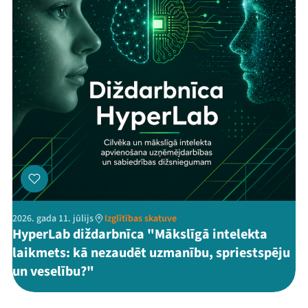
2026. gada 11. jūlijs
Izglītības skatuve
HyperLab diždarbnīca "Mākslīgā intelekta
laikmets: kā nezaudēt uzmanību, spriestspēju
un veselību?"