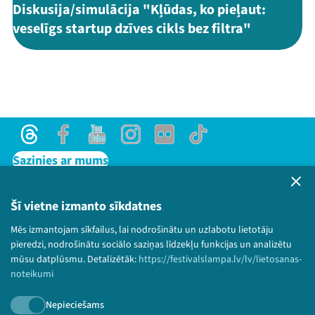
Diskusija/simulācija "Kļūdas, ko pieļaut:
veselīgs startup dzīves cikls bez filtra"
Threads
Facebook
Youtube
Instagram
Flick
TikTok
Sazinies ar mums
Privātuma politika
Lietošanas noteikumi un sīkdatņu politika
Šī vietne izmanto sīkdatnes
Bērnu aizsardzības politika
Mēs izmantojam sīkfailus, lai nodrošinātu un uzlabotu lietotāju
© 2026 Sarunu festivāls LAMPA Visas tiesības
pieredzi, nodrošinātu sociālo saziņas līdzekļu funkcijas un analizētu
paturētas.
mūsu datplūsmu. Detalizētāk:
https://festivalslampa.lv/lv/lietosanas-
noteikumi
Nepieciešams