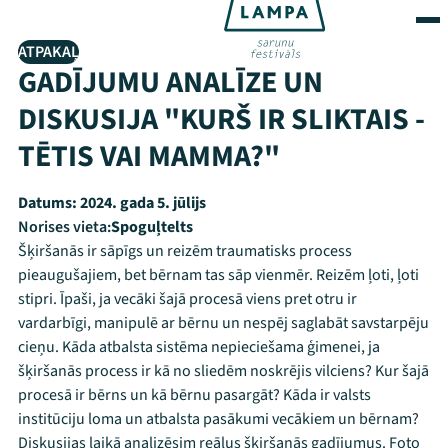
ATPAKAĻ
GADĪJUMU ANALĪZE UN
DISKUSIJA "KURŠ IR SLIKTAIS -
TĒTIS VAI MAMMA?"
Datums:
2024. gada 5. jūlijs
Norises vieta:
Spoguļtelts
Šķiršanās ir sāpīgs un reizēm traumatisks process
pieaugušajiem, bet bērnam tas sāp vienmēr. Reizēm ļoti, ļoti
stipri. Īpaši, ja vecāki šajā procesā viens pret otru ir
vardarbīgi, manipulē ar bērnu un nespēj saglabāt savstarpēju
cieņu. Kāda atbalsta sistēma nepieciešama ģimenei, ja
šķiršanās process ir kā no sliedēm noskrējis vilciens? Kur šajā
procesā ir bērns un kā bērnu pasargāt? Kāda ir valsts
institūciju loma un atbalsta pasākumi vecākiem un bērnam?
Diskusijas laikā analizēsim reālus šķiršanās gadījumus. Foto