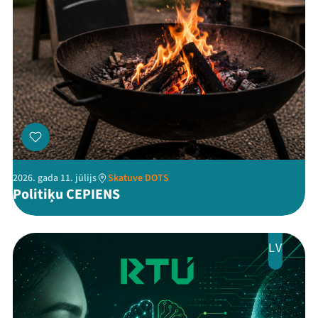
2026. gada 11. jūlijs
Skatuve DOTS
Politiķu CEPIENS
LV