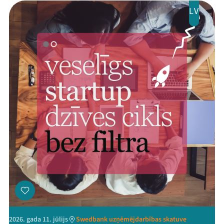
LV
2026. gada 11. jūlijs
Swedbank uzņēmējdarbības skatuve