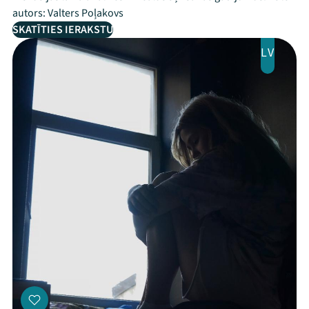
autors: Valters Poļakovs
SKATĪTIES IERAKSTU
LV