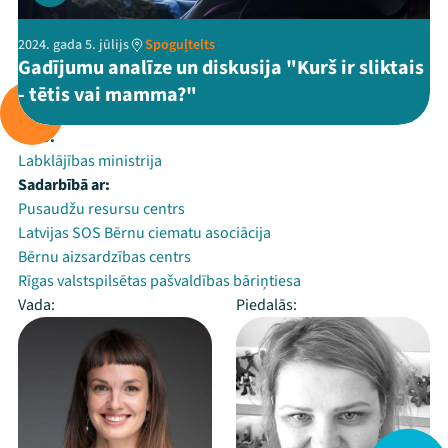
2024. gada 5. jūlijs
Spoguļtelts
Gadījumu analīze un diskusija "Kurš ir sliktais
- tētis vai mamma?"
Rīko:
Labklājības ministrija
Sadarbībā ar:
Pusaudžu resursu centrs
Latvijas SOS Bērnu ciematu asociācija
Bērnu aizsardzības centrs
Rīgas valstspilsētas pašvaldības bāriņtiesa
Vada:
Piedalās: