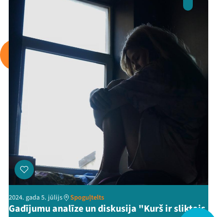
Arhīvs
Viņi bija LAMPĀ 2026
Jaunumi
Ziedo
Veikals
Kontakti
2024. gada 5. jūlijs
Spoguļtelts
Gadījumu analīze un diskusija "Kurš ir sliktais