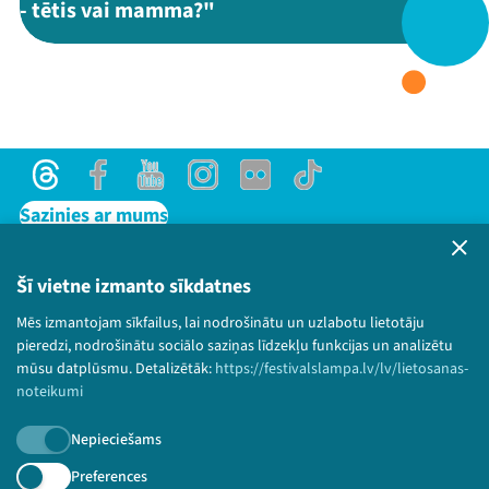
- tētis vai mamma?"
Threads
Facebook
Youtube
X
Instagram
Flick
TikTok
Threads
Facebook
Youtube
Instagram
Flick
TikTok
Sazinies ar mums
Privātuma politika
Lietošanas noteikumi un sīkdatņu politika
Šī vietne izmanto sīkdatnes
Bērnu aizsardzības politika
Mēs izmantojam sīkfailus, lai nodrošinātu un uzlabotu lietotāju
© 2026 Sarunu festivāls LAMPA Visas tiesības
pieredzi, nodrošinātu sociālo saziņas līdzekļu funkcijas un analizētu
paturētas.
mūsu datplūsmu. Detalizētāk:
https://festivalslampa.lv/lv/lietosanas-
noteikumi
Nepieciešams
Piesakies jaunumiem!
Preferences