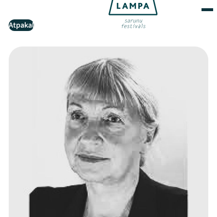
Atpakaļ