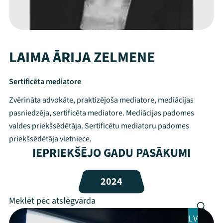
LAIMA ĀRIJA ZELMENE
Sertificēta mediatore
Zvērināta advokāte, praktizējoša mediatore, mediācijas
pasniedzēja, sertificēta mediatore. Mediācijas padomes
valdes priekšsēdētāja. Sertificētu mediatoru padomes
priekšsēdētāja vietniece.
IEPRIEKŠĒJO GADU PASĀKUMI
Mana programma
2024
Festivāls
Programma
LV