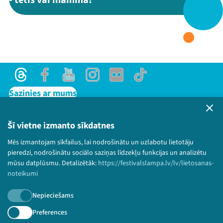
- tētis vai mamma?"
Threads
Facebook
Youtube
X
Instagram
Flick
TikTok
Threads
Facebook
Youtube
Instagram
Flick
TikTok
Sazinies ar mums
Privātuma politika
Lietošanas noteikumi un sīkdatņu politika
Šī vietne izmanto sīkdatnes
Bērnu aizsardzības politika
Mēs izmantojam sīkfailus, lai nodrošinātu un uzlabotu lietotāju
© 2026 Sarunu festivāls LAMPA Visas tiesības
pieredzi, nodrošinātu sociālo saziņas līdzekļu funkcijas un analizētu
paturētas.
mūsu datplūsmu. Detalizētāk:
https://festivalslampa.lv/lv/lietosanas-
noteikumi
Nepieciešams
Piesakies jaunumiem!
Preferences