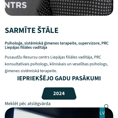
SARMĪTE ŠTĀLE
Psiholoģe, sistēmiskā ģimenes terapeite, supervizore, PRC
Liepājas filiāles vadītāja
Pusaudžu Resursu centrs Liepājas filiāles vadītāja, PRC
konsultatīvais psihologs, klīniskais un veselības psihologs,
ģimenes sistēmiskā terapeite.
IEPRIEKŠĒJO GADU PASĀKUMI
Mana programma
2024
Festivāls
Programma
LV