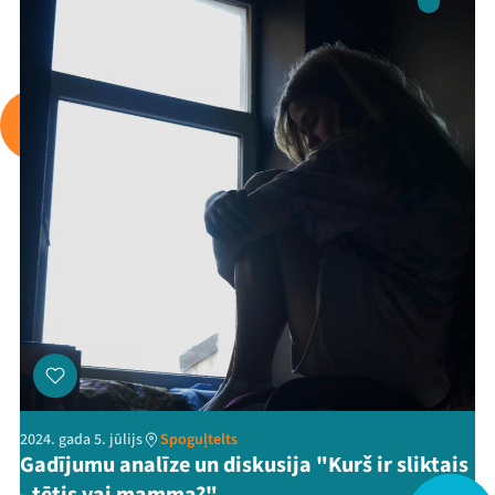
Arhīvs
Viņi bija LAMPĀ 2026
Jaunumi
Ziedo
Veikals
Kontakti
2024. gada 5. jūlijs
Spoguļtelts
Gadījumu analīze un diskusija "Kurš ir sliktais