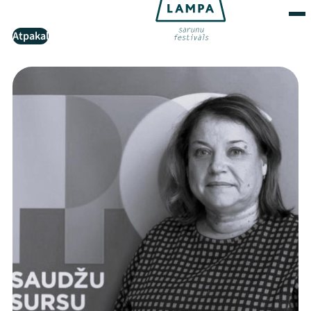
Atpakaļ