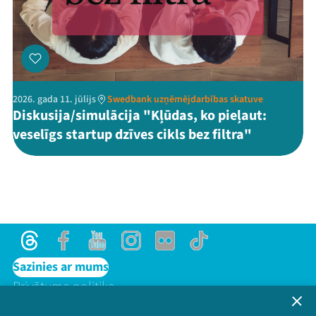
2026. gada 11. jūlijs
Swedbank uzņēmējdarbības skatuve
Diskusija/simulācija "Kļūdas, ko pieļaut:
veselīgs startup dzīves cikls bez filtra"
Threads
Facebook
Youtube
Instagram
Flick
TikTok
Sazinies ar mums
Privātuma politika
Lietošanas noteikumi un sīkdatņu politika