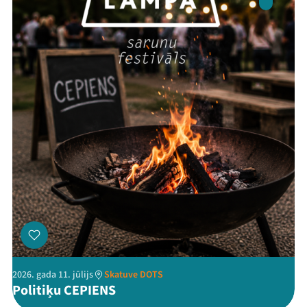
Threads
Facebook
Youtube
X
Instagram
Flick
TikTok
2026. gada 11. jūlijs
Skatuve DOTS
Politiķu CEPIENS