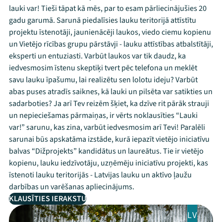
lauki var! Tieši tāpat kā mēs, par to esam pārliecinājušies 20
gadu garumā. Sarunā piedalīsies lauku teritorijā attīstītu
projektu īstenotāji, jaunienācēji laukos, viedo ciemu kopienu
un Vietējo rīcības grupu pārstāvji - lauku attīstības atbalstītāji,
eksperti un entuziasti. Varbūt laukos var tik daudz, ka
iedvesmosim īstenu skeptiķi tvert pēc telefona un meklēt
savu lauku īpašumu, lai realizētu sen lolotu ideju? Varbūt
abas puses atradīs saiknes, kā lauki un pilsēta var satikties un
sadarboties? Ja arī Tev reizēm šķiet, ka dzīve rit pārāk strauji
un nepieciešamas pārmaiņas, ir vērts noklausīties “Lauki
var!” sarunu, kas zina, varbūt iedvesmosim arī Tevi! Paralēli
sarunai būs apskatāma izstāde, kurā iepazīt vietējo iniciatīvu
balvas “Dižprojekts” kandidātus un laureātus. Tie ir vietējo
kopienu, lauku iedzīvotāju, uzņēmēju iniciatīvu projekti, kas
īstenoti lauku teritorijās - Latvijas lauku un aktīvo ļaužu
darbības un varēšanas apliecinājums.
KLAUSĪTIES IERAKSTU
LV