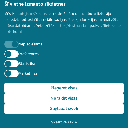
Bērnu aizsardzības politika
Šī vietne izmanto sīkdatnes
© 2026 Sarunu festivāls LAMPA Visas tiesības
Mēs izmantojam sīkfailus, lai nodrošinātu un uzlabotu lietotāju
paturētas.
pieredzi, nodrošinātu sociālo saziņas līdzekļu funkcijas un analizētu
mūsu datplūsmu. Detalizētāk:
https://festivalslampa.lv/lv/lietosanas-
noteikumi
Nepieciešams
Piesakies jaunumiem!
Preferences
Nepalaid garām aktuālāko informāciju!
Statistika
Mārketings
Pieņemt visas
Pieteikties
Noraidīt visas
🔗 https://festivalslampa.lv/lv/video-arhivs/2388?sp
eaker=M%C4%81ris%20Jonovs&speaker_id=2222
Saglabāt izvēli
Skatīt vairāk
→