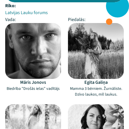
Rīko:
Latvijas Lauku forums
Vada:
Piedalās:
Māris Jonovs
Egita Galiņa
Biedrība "Drošās ielas" vadītājs
Mamma 3 bērniem. Žurnāliste.
Dzīvo laukos, mīl laukus.