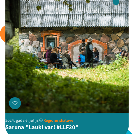
2024. gada 6. jūlijs
Reģionu skatuve
Saruna "Lauki var! #LLF20"