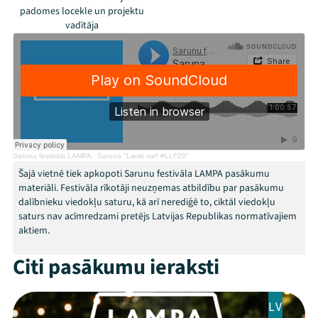
padomes locekle un projektu
Festivāls
vadītāja
Programma
Arhīvs
Viņi bija LAMPĀ 2026
Jaunumi
Sarunu festivāls LAMPA
·
Saruna "Lauki var! #LLF20"
Šajā vietnē tiek apkopoti Sarunu festivāla LAMPA pasākumu
Ziedo
materiāli. Festivāla rīkotāji neuzņemas atbildību par pasākumu
dalībnieku viedokļu saturu, kā arī nerediģē to, ciktāl viedokļu
Veikals
saturs nav acīmredzami pretējs Latvijas Republikas normatīvajiem
aktiem.
Kontakti
Citi pasākumu ieraksti
LV