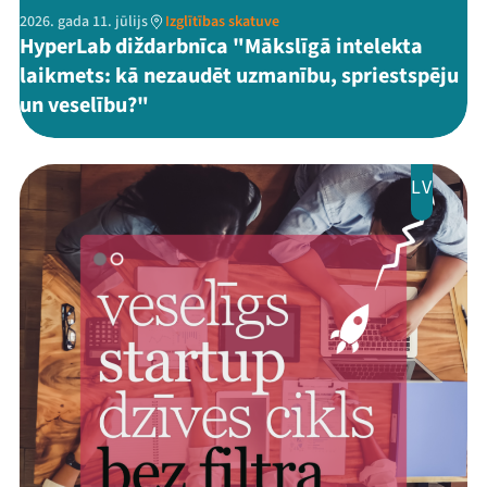
2026. gada 11. jūlijs
Izglītības skatuve
HyperLab diždarbnīca "Mākslīgā intelekta
laikmets: kā nezaudēt uzmanību, spriestspēju
un veselību?"
LV