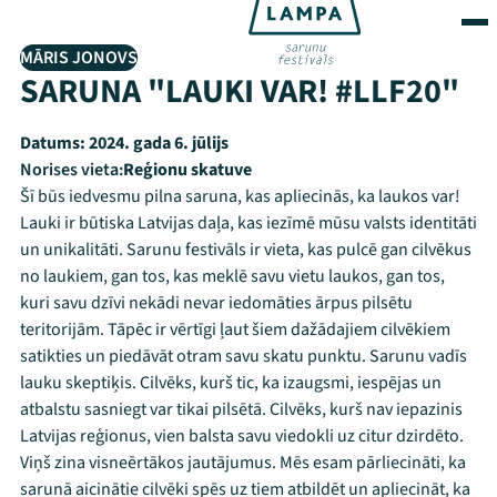
MĀRIS JONOVS
SARUNA "LAUKI VAR! #LLF20"
Datums:
2024. gada 6. jūlijs
Norises vieta:
Reģionu skatuve
Šī būs iedvesmu pilna saruna, kas apliecinās, ka laukos var!
Lauki ir būtiska Latvijas daļa, kas iezīmē mūsu valsts identitāti
un unikalitāti. Sarunu festivāls ir vieta, kas pulcē gan cilvēkus
no laukiem, gan tos, kas meklē savu vietu laukos, gan tos,
kuri savu dzīvi nekādi nevar iedomāties ārpus pilsētu
teritorijām. Tāpēc ir vērtīgi ļaut šiem dažādajiem cilvēkiem
satikties un piedāvāt otram savu skatu punktu. Sarunu vadīs
lauku skeptiķis. Cilvēks, kurš tic, ka izaugsmi, iespējas un
atbalstu sasniegt var tikai pilsētā. Cilvēks, kurš nav iepazinis
Latvijas reģionus, vien balsta savu viedokli uz citur dzirdēto.
Viņš zina visneērtākos jautājumus. Mēs esam pārliecināti, ka
sarunā aicinātie cilvēki spēs uz tiem atbildēt un apliecināt, ka