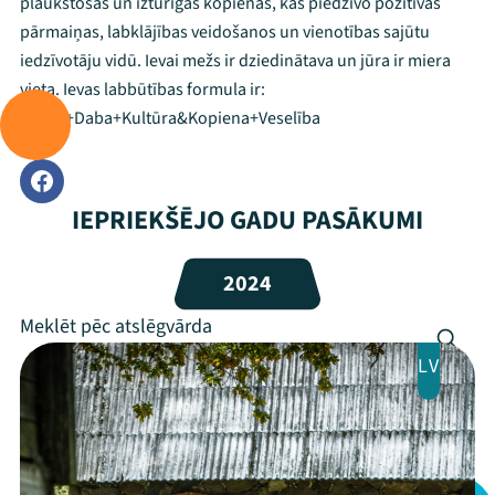
plaukstošas un izturīgas kopienas, kas piedzīvo pozitīvas
Mana programma
pārmaiņas, labklājības veidošanos un vienotības sajūtu
iedzīvotāju vidū. Ievai mežs ir dziedinātava un jūra ir miera
vieta. Ievas labbūtības formula ir:
Festivāls
Ticība+Daba+Kultūra&Kopiena+Veselība
Programma
Arhīvs
IEPRIEKŠĒJO GADU PASĀKUMI
Viņi bija LAMPĀ 2026
2024
Jaunumi
Ziedo
LV
Veikals
Kontakti