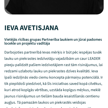
IEVA AVETISJANA
Vietējās rīcības grupas Partnerība laukiem un jūrai padomes
locekle un projektu vadītāja
Darbojoties partnerībā Ievas mērķis ir būt pēc iespējas tuvāk
lauku un piekrastes iedzīvotāju vajadzībām un caur LEADER
pieeju palīdzēt pašiem iedzīvotājiem rast tām risinājumus, lai
redzami uzlabotu lauku un piekrastes dzīves kvalitāti. Ieva
īpaši iedziļinās viedo ciemu koncepta pārmaiņu potenciālā. Ir
tik piepildoši piedzīvot, kā šīs iniciatīvas saved kopā cilvēkus,
kuri atrod kopīgās vērtības, uzstāda kopīgus mēŗkus, meklē
jaunus risinājumus un tiešām bauda iesaistīšanās centienu
augļus. Tā pamazām laukos un piekrastēs veidojas