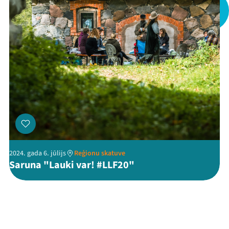
Threads
Facebook
Youtube
X
Instagram
Flick
TikTok
2024. gada 6. jūlijs
Reģionu skatuve
Saruna "Lauki var! #LLF20"