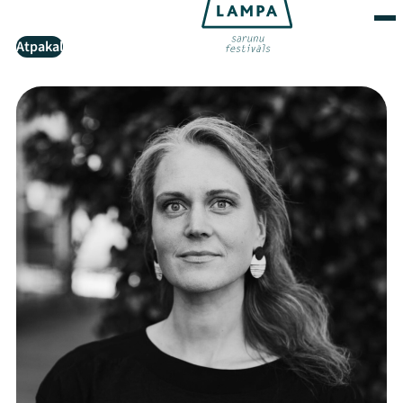
Atpakaļ