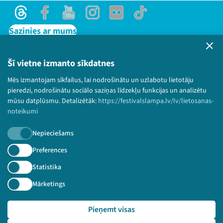
Threads
Facebook
Youtube
Instagram
Flick
TikTok
Sazinies ar mums
Privātuma politika
Lietošanas noteikumi un sīkdatņu politika
Šī vietne izmanto sīkdatnes
Bērnu aizsardzības politika
Mēs izmantojam sīkfailus, lai nodrošinātu un uzlabotu lietotāju
© 2026 Sarunu festivāls LAMPA Visas tiesības
pieredzi, nodrošinātu sociālo saziņas līdzekļu funkcijas un analizētu
paturētas.
mūsu datplūsmu. Detalizētāk:
https://festivalslampa.lv/lv/lietosanas-
noteikumi
Nepieciešams
Piesakies jaunumiem!
Preferences
Statistika
Nepalaid garām aktuālāko informāciju!
Mārketings
Pieņemt visas
Pieteikties