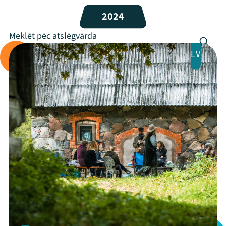
Programma
2024
Arhīvs
LV
Viņi bija LAMPĀ 2026
Jaunumi
Ziedo
Veikals
Kontakti