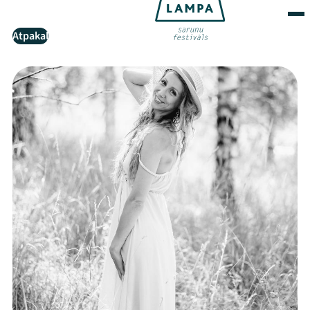
Atpakaļ