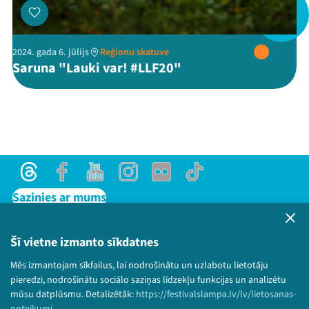
Threads
Facebook
Youtube
X
Instagram
Flick
TikTok
2024. gada 6. jūlijs
Reģionu skatuve
Saruna "Lauki var! #LLF20"
Threads
Facebook
Youtube
Instagram
Flick
TikTok
Sazinies ar mums
Privātuma politika
Lietošanas noteikumi un sīkdatņu politika
Šī vietne izmanto sīkdatnes
Bērnu aizsardzības politika
Mēs izmantojam sīkfailus, lai nodrošinātu un uzlabotu lietotāju
© 2026 Sarunu festivāls LAMPA Visas tiesības
pieredzi, nodrošinātu sociālo saziņas līdzekļu funkcijas un analizētu
paturētas.
mūsu datplūsmu. Detalizētāk:
https://festivalslampa.lv/lv/lietosanas-