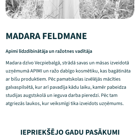
MADARA FELDMANE
Apimi līdzdibinātāja un ražotnes vadītāja
Madara dzīvo Vecpiebalgā, strādā savas un māsas izveidotā
uzņēmumā APIMI un ražo dabīgo kosmētiku, kas bagātināta
ar bišu produktiem. Pēc pamatskolas izvēlējās mācīties
galvaspilsētā, kur arī pavadīja kādu laiku, kamēr pabeidza
studijas augstskolā un ieguva darba pieredzi. Pēc tam
atgriezās laukos, kur veiksmīgi tika izveidots uzņēmums.
Mana programma
IEPRIEKŠĒJO GADU PASĀKUMI
Festivāls