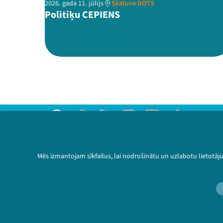
2026. gada 11. jūlijs
Skatuve DOTS
Politiķu CEPIENS
Threads
Facebook
Youtube
Instagram
Flick
TikTok
Sazinies ar mums
Privātuma politika
Mēs izmantojam sīkfailus, lai nodrošinātu un uzlabotu lietotāj
Lietošanas noteikumi un sīkdatņu politika
Bērnu aizsardzības politika
© 2026 Sarunu festivāls LAMPA Visas tiesības 