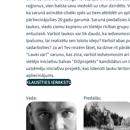
reģionus, vien balsta savu viedokli uz citur dzirdēto.
ka sarunā aicinātie cilvēki spēs uz tiem atbildēt un apl
pārliecinājušies 20 gadu garumā. Sarunā piedalīsies lau
laukos, viedo ciemu kopienu un Vietējo rīcības grupu pā
entuziasti. Varbūt laukos var tik daudz, ka iedvesmos
īpašumu, lai realizētu sen lolotu ideju? Varbūt abas pu
sadarboties? Ja arī Tev reizēm šķiet, ka dzīve rit pārā
“Lauki var!” sarunu, kas zina, varbūt iedvesmosim arī 
vietējo iniciatīvu balvas “Dižprojekts” kandidātus un l
uzņēmēju iniciatīvu projekti, kas īstenoti lauku terito
apliecinājums.
KLAUSĪTIES IERAKSTU
Vada:
Piedalās: