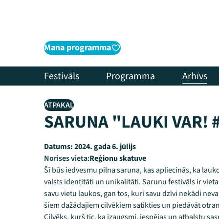
Mana programma
Festivāls
Programma
Arhīvs
ATPAKAĻ
SARUNA "LAUKI VAR! 
Datums:
2024. gada 6. jūlijs
Norises vieta:
Reģionu skatuve
Šī būs iedvesmu pilna saruna, kas apliecinās, ka lauko
valsts identitāti un unikalitāti. Sarunu festivāls ir vi
savu vietu laukos, gan tos, kuri savu dzīvi nekādi nevar
šiem dažādajiem cilvēkiem satikties un piedāvāt otra
Cilvēks, kurš tic, ka izaugsmi, iespējas un atbalstu sasn