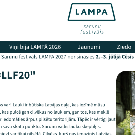
Viņi bija LAMPĀ 2026
Jaunumi
Ziedo
Sarunu festivāls LAMPA 2027 norisināsies
2.–3. jūlijā Cēsīs
#LLF20"
s var! Lauki ir būtiska Latvijas daļa, kas iezīmē mūsu
eta, kas pulcē gan cilvēkus no laukiem, gan tos, kas meklē
 iedomāties ārpus pilsētu teritorijām. Tāpēc ir vērtīgi ļaut
m savu skatu punktu. Sarunu vadīs lauku skeptiķis.
iegt var tikai pilsētā. Cilvēks, kurš nav iepazinis Latvijas