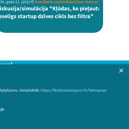
26. gada 11. jūlijs
Swedbank uzņēmējdarbības skatuve
iskusija/simulācija "Kļūdas, ko pieļaut:
eselīgs startup dzīves cikls bez filtra"
iem!
formāciju!
 datplūsmu. Detalizētāk:
https://festivalslampa.lv/lv/lietosanas-
Pieteikties
ngs