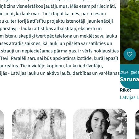
 Viņš zina visneērtākos jautājumus. Mēs esam pārliecināti,
iecināt, ka lauki var! Tieši tāpat kā mēs, par to esam
ku teritorijā attīstītu projektu īstenotāji, jaunienācēji
rstāvji - lauku attīstības atbalstītāji, eksperti un
im īstenu skeptiķi tvert pēc telefona un meklēt savu lauku
ses atradīs saiknes, kā lauki un pilsēta var satikties un
k strauji un nepieciešamas pārmaiņas, ir vērts noklausīties
Tevi! Paralēli sarunai būs apskatāma izstāde, kurā iepazīt
aureātus. Tie ir vietējo kopienu, lauku iedzīvotāju,
2024. gada 
rijās - Latvijas lauku un aktīvo ļaužu darbības un varēšanas
Saruna
Rīko:
Latvijas