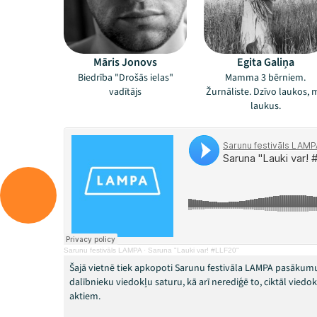
Māris Jonovs
Egita Galiņa
Biedrība "Drošās ielas"
Mamma 3 bērniem.
vadītājs
Žurnāliste. Dzīvo laukos, m
laukus.
Sarunu festivāls LAMPA
·
Saruna "Lauki var! #LLF20"
Šajā vietnē tiek apkopoti Sarunu festivāla LAMPA pasākumu
dalībnieku viedokļu saturu, kā arī nerediģē to, ciktāl vied
aktiem.