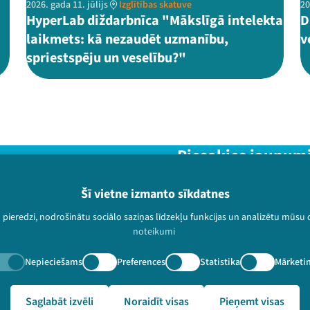
2026. gada 11. jūlijs
Izglītības skatuve
20
HyperLab diždarbnīca "Mākslīgā intelekta
D
laikmets: kā nezaudēt uzmanību,
v
spriestspēju un veselību?"
Piesakies jaunum
Nepalaid garām aktuālāko in
Šī vietne izmanto sīkdatnes
u pieredzi, nodrošinātu sociālo saziņas līdzekļu funkcijas un analizētu mūsu
noteikumi
Nepieciešams
Preferences
Statistika
Mārketi
paturētas.
🔗 https://festivalslampa.lv/lv/video-arhivs/2388
Saglabāt izvēli
Noraidīt visas
Pieņemt visas