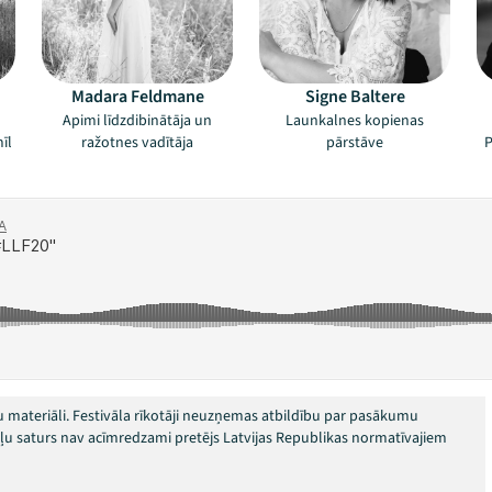
Madara Feldmane
Signe Baltere
Apimi līdzdibinātāja un
Launkalnes kopienas
īl
ražotnes vadītāja
pārstāve
P
 materiāli. Festivāla rīkotāji neuzņemas atbildību par pasākumu
okļu saturs nav acīmredzami pretējs Latvijas Republikas normatīvajiem