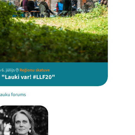
6. jūlijs
Reģionu skatuve
 "Lauki var! #LLF20"
 Lauku forums