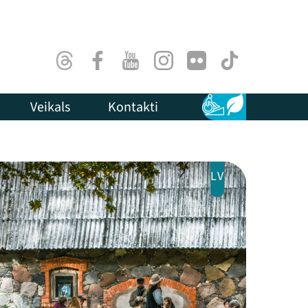
Threads
Facebook
Youtube
Instagram
Flick
TikTok
Veikals
Kontakti
Pieejamība
Ilgtspēja
LV