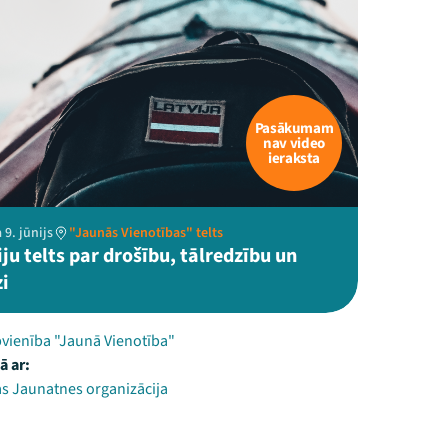
Pasākumam
nav video
ieraksta
 9. jūnijs
"Jaunās Vienotības" telts
ju telts par drošību, tālredzību un
zi
pvienība "Jaunā Vienotība"
ā ar:
as Jaunatnes organizācija