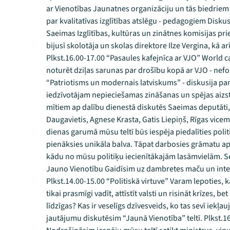
ar Vienotības Jaunatnes organizāciju un tās biedriem P
par kvalitatīvas izglītības atslēgu - pedagogiem Diskus
Saeimas Izglītības, kultūras un zinātnes komisijas pr
bijusī skolotāja un skolas direktore Ilze Vergina, kā a
Plkst.16.00-17.00 “Pasaules kafejnīca ar VJO” World c
noturēt dziļas sarunas par drošību kopā ar VJO - nefo
“Patriotisms un modernais latviskums” - diskusija par 
iedzīvotājam nepieciešamas zināšanas un spējas aizst
mītiem ap dalību dienestā diskutēs Saeimas deputāti, 
Daugavietis, Agnese Krasta, Gatis Liepiņš, Rīgas vicem
dienas garumā mūsu teltī būs iespēja piedalīties poli
pienāksies unikāla balva. Tāpat darbosies grāmatu a
kādu no mūsu politiķu iecienītākajām lasāmvielām. Ses
Jauno Vienotību Gaidīsim uz dambretes maču un inte
Plkst.14.00-15.00 “Politiskā virtuve” Varam lepoties, ka
tikai prasmīgi vadīt, attīstīt valsti un risināt krīzes, be
līdzīgas? Kas ir veselīgs dzīvesveids, ko tas sevī iekļau
jautājumu diskutēsim “Jaunā Vienotība” teltī. Plkst.1