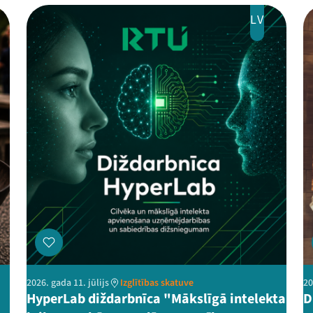
LV
2026. gada 11. jūlijs
Izglītības skatuve
20
HyperLab diždarbnīca "Mākslīgā intelekta
D