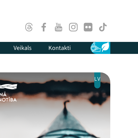
Threads
Facebook
Youtube
Instagram
Flick
TikTok
Veikals
Kontakti
Pieejamība
Ilgtspēja
LV