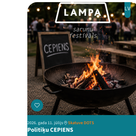
LV
2026. gada 11. jūlijs
Skatuve DOTS
Politiķu CEPIENS