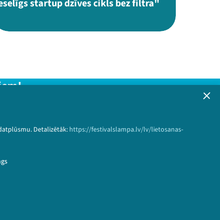
eselīgs startup dzīves cikls bez filtra"
iem!
formāciju!
 datplūsmu. Detalizētāk:
https://festivalslampa.lv/lv/lietosanas-
Pieteikties
ngs
eri&speaker_id=1672