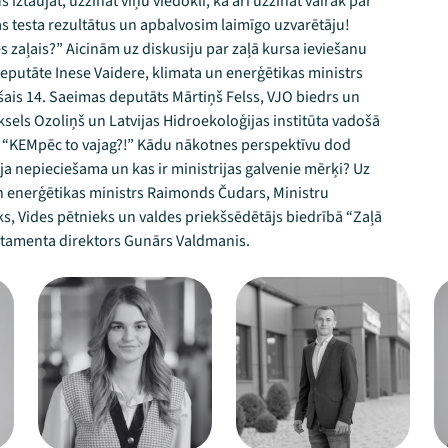
 iztaujāt, uzzināt viņu viedokli, kā arī uzzināt vairāk par
jas testa rezultātus un apbalvosim laimīgo uzvarētāju!
les zaļais?” Aicinām uz diskusiju par zaļā kursa ieviešanu
putāte Inese Vaidere, klimata un enerģētikas ministrs
is 14. Saeimas deputāts Mārtiņš Felss, VJO biedrs un
ksels Ozoliņš un Latvijas Hidroekoloģijas institūta vadošā
 - “KEMpēc to vajag?!” Kādu nākotnes perspektīvu dod
ija nepieciešama un kas ir ministrijas galvenie mērķi? Uz
n enerģētikas ministrs Raimonds Čudars, Ministru
s, Vides pētnieks un valdes priekšsēdētājs biedrībā “Zaļā
artamenta direktors Gunārs Valdmanis.