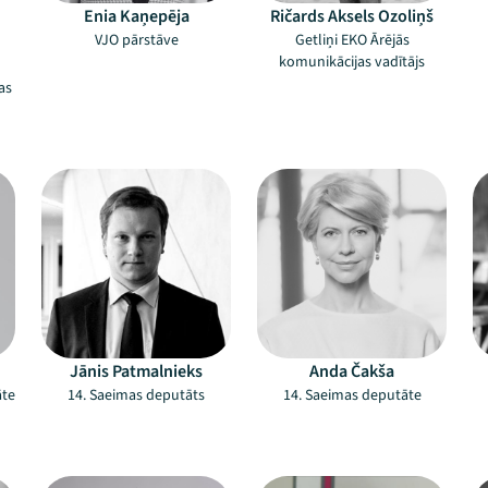
Enia Kaņepēja
Ričards Aksels Ozoliņš
VJO pārstāve
Getliņi EKO Ārējās
komunikācijas vadītājs
as
Jānis Patmalnieks
Anda Čakša
āte
14. Saeimas deputāts
14. Saeimas deputāte