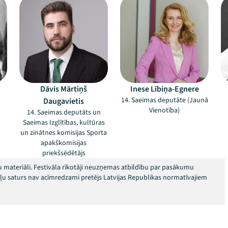
Dāvis Mārtiņš
Inese Lībiņa-Egnere
14. Saeimas deputāte (Jaunā
Daugavietis
Vienotība)
14. Saeimas deputāts un
Saeimas Izglītības, kultūras
un zinātnes komisijas Sporta
apakškomisijas
priekšsēdētājs
 materiāli. Festivāla rīkotāji neuzņemas atbildību par pasākumu
okļu saturs nav acīmredzami pretējs Latvijas Republikas normatīvajiem