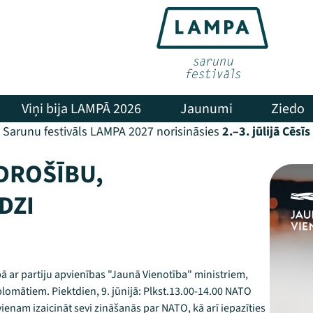
Viņi bija LAMPĀ 2026
Jaunumi
Ziedo
Sarunu festivāls LAMPA 2027 norisināsies
2.–3. jūlijā Cēsīs
 DROŠĪBU,
DZI
pā ar partiju apvienības "Jaunā Vienotība" ministriem,
lomātiem. Piektdien, 9. jūnijā: Plkst.13.00-14.00 NATO
ienam izaicināt sevi zināšanās par NATO, kā arī iepazīties