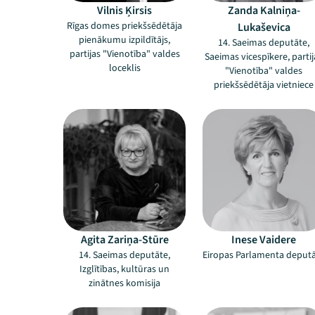
Vilnis Ķirsis
Zanda Kalniņa-
Rīgas domes priekšsēdētāja
Lukaševica
pienākumu izpildītājs,
14. Saeimas deputāte,
partijas "Vienotība" valdes
Saeimas vicespīkere, partij
loceklis
"Vienotība" valdes
priekšsēdētāja vietniece
Agita Zariņa-Stūre
Inese Vaidere
14. Saeimas deputāte,
Eiropas Parlamenta deput
Izglītības, kultūras un
zinātnes komisija