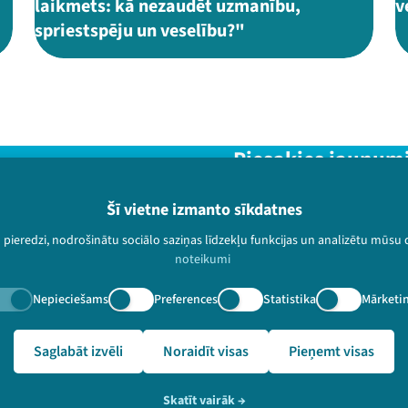
laikmets: kā nezaudēt uzmanību,
v
spriestspēju un veselību?"
Piesakies jaunum
Nepalaid garām aktuālāko in
Šī vietne izmanto sīkdatnes
u pieredzi, nodrošinātu sociālo saziņas līdzekļu funkcijas un analizētu mūsu
noteikumi
Nepieciešams
Preferences
Statistika
Mārketi
paturētas.
lslampa.lv/lv/video-arhivs/2327?speaker=Hosams%20Abu%20M
Saglabāt izvēli
Noraidīt visas
Pieņemt visas
Skatīt vairāk
→