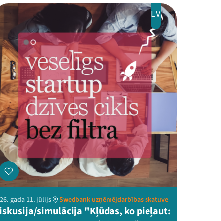
LV
26. gada 11. jūlijs
Swedbank uzņēmējdarbības skatuve
iskusija/simulācija "Kļūdas, ko pieļaut: