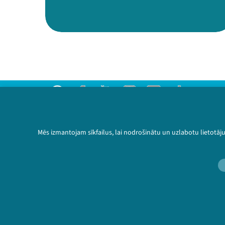
Threads
Facebook
Youtube
Instagram
Flick
TikTok
Sazinies ar mums
Privātuma politika
Mēs izmantojam sīkfailus, lai nodrošinātu un uzlabotu lietotāj
Lietošanas noteikumi un sīkdatņu politika
Bērnu aizsardzības politika
© 2026 Sarunu festivāls LAMPA Visas tiesības 
🔗 https://festiva