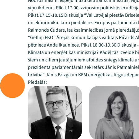
Nodrošināsim iespēju mūsu teltī satikt ministrus, viņus
viņu ikdienu. Plkst.17.00 izziņosim politiskās erudīci
Plkst.17.15-18.15 Diskusija “Vai Latvijai piestāv Brise
un ekonomiku, kurā piedalīsies Eiropas parlamenta de
Raimonds Čudars, lauksaimniecības jomā pieredzējuša
“Getliņi EKO” Ārējās komunikācijas vadītājs Ričards A
pētniece Anda Ikauniece. Plkst.18.30-19.30 Diskusija
Klimata un enerģētikas ministrija? Kādēļ tās izveide b
šiem un citiem jautājumiem atbildes sniegs klimata u
prezidenta parlamentārais sekretārs Jānis Patmalniek
brīvība” Jānis Brizga un KEM enerģētikas tirgus dep
Piedalās: