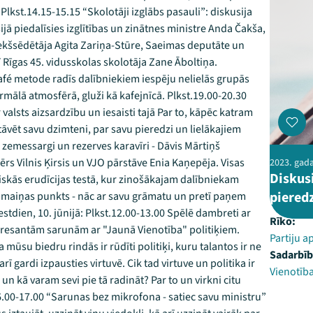
lkst.14.15-15.15 “Skolotāji izglābs pasauli”: diskusija
ijā piedalīsies izglītības un zinātnes ministre Anda Čakša,
iekšsēdētāja Agita Zariņa-Stūre, Saeimas deputāte un
rī Rīgas 45. vidusskolas skolotāja Zane Āboltiņa.
afé metode radīs dalībniekiem iespēju nelielās grupās
rmālā atmosfērā, gluži kā kafejnīcā. Plkst.19.00-20.30
valsts aizsardzību un iesaisti tajā Par to, kāpēc katram
āvēt savu dzimteni, par savu pieredzi un lielākajiem
zemessargi un rezerves karavīri - Dāvis Mārtiņš
ērs Vilnis Ķirsis un VJO pārstāve Enia Kaņepēja. Visas
2023. gada
Diskusi
tiskās erudīcijas testā, kur zinošākajam dalībniekam
piered
pmaiņas punkts - nāc ar savu grāmatu un pretī paņem
tdien, 10. jūnijā: Plkst.12.00-13.00 Spēlē dambreti ar
Rīko:
resantām sarunām ar "Jaunā Vienotība" politiķiem.
Partiju a
 mūsu biedru rindās ir rūdīti politiķi, kuru talantos ir ne
Sadarbīb
t arī gardi izpausties virtuvē. Cik tad virtuve un politika ir
Vienotīb
j un kā varam sevi pie tā radināt? Par to un virkni citu
6.00-17.00 “Sarunas bez mikrofona - satiec savu ministru”