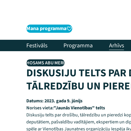
Mana programma
Festivāls
Programma
Arhīvs
HOSAMS ABU MERI
DISKUSIJU TELTS PAR
TĀLREDZĪBU UN PIERE
Datums:
2023. gada 9. jūnijs
Norises vieta:
"Jaunās Vienotības" telts
Diskusiju telts par drošību, tālredzību un pieredzi ko
deputātiem, pašvaldību vadītājiem, ekspertiem un dip
spēle ar Vienotības Jaunatnes organizāciju Iespēja ikv