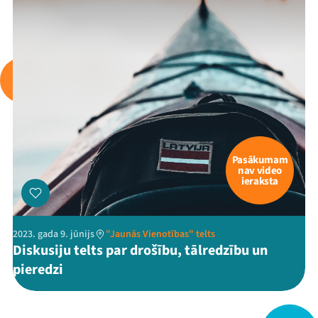
Viņi bija LAMPĀ 2026
Jaunumi
Ziedo
Veikals
Kontakti
Pasākumam
nav video
ieraksta
2023. gada 9. jūnijs
"Jaunās Vienotības" telts
Diskusiju telts par drošību, tālredzību un
pieredzi
Threads
Facebook
Youtube
X
Instagram
Flick
TikTok