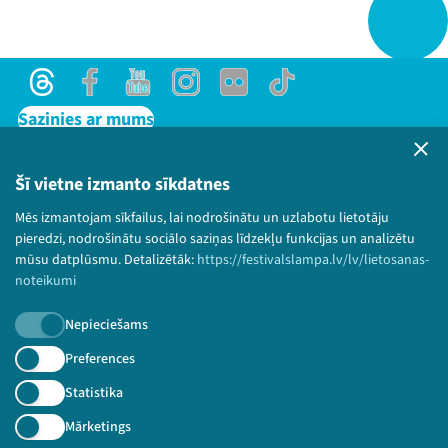
Threads
Facebook
Youtube
Instagram
Flick
TikTok
Sazinies ar mums
Privātuma politika
Lietošanas noteikumi un sīkdatņu politika
Šī vietne izmanto sīkdatnes
Bērnu aizsardzības politika
Mēs izmantojam sīkfailus, lai nodrošinātu un uzlabotu lietotāju
© 2026 Sarunu festivāls LAMPA Visas tiesības
pieredzi, nodrošinātu sociālo saziņas līdzekļu funkcijas un analizētu
paturētas.
mūsu datplūsmu. Detalizētāk:
https://festivalslampa.lv/lv/lietosanas-
noteikumi
Nepieciešams
Piesakies jaunumiem!
Preferences
Statistika
Nepalaid garām aktuālāko informāciju!
Mārketings