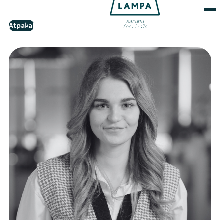
Atpakaļ