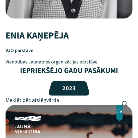
ENIA KAŅEPĒJA
VJO pārstāve
Vienotības Jaunatnes organizācijas pārstāve
IEPRIEKŠĒJO GADU PASĀKUMI
Mana programma
2023
Festivāls
LV
Programma
Arhīvs