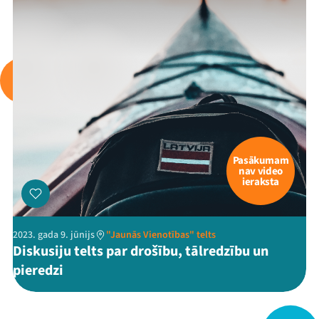
Viņi bija LAMPĀ 2026
Jaunumi
Ziedo
Veikals
Kontakti
Pasākumam
nav video
ieraksta
2023. gada 9. jūnijs
"Jaunās Vienotības" telts
Diskusiju telts par drošību, tālredzību un
pieredzi
Threads
Facebook
Youtube
X
Instagram
Flick
TikTok