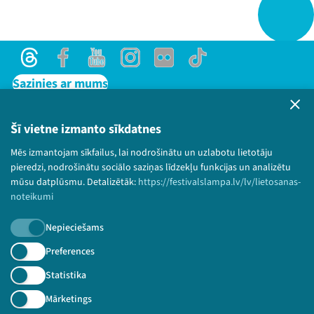
Threads
Facebook
Youtube
Instagram
Flick
TikTok
Sazinies ar mums
Privātuma politika
Lietošanas noteikumi un sīkdatņu politika
Šī vietne izmanto sīkdatnes
Bērnu aizsardzības politika
Mēs izmantojam sīkfailus, lai nodrošinātu un uzlabotu lietotāju
© 2026 Sarunu festivāls LAMPA Visas tiesības
pieredzi, nodrošinātu sociālo saziņas līdzekļu funkcijas un analizētu
paturētas.
mūsu datplūsmu. Detalizētāk:
https://festivalslampa.lv/lv/lietosanas-
noteikumi
Nepieciešams
Piesakies jaunumiem!
Preferences
Statistika
Nepalaid garām aktuālāko informāciju!
Mārketings