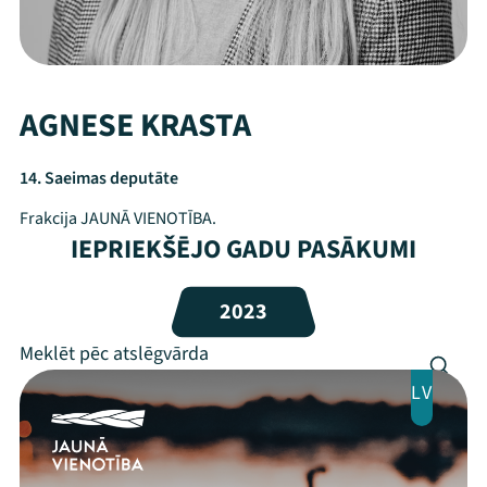
AGNESE KRASTA
14. Saeimas deputāte
Frakcija JAUNĀ VIENOTĪBA.
IEPRIEKŠĒJO GADU PASĀKUMI
Mana programma
2023
Festivāls
LV
Programma
Arhīvs