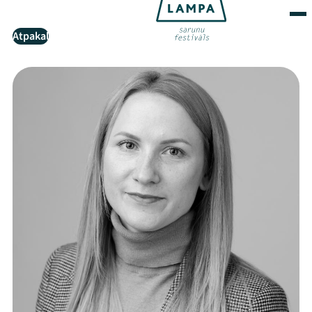
Atpakaļ