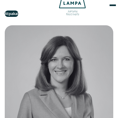
Atpakaļ