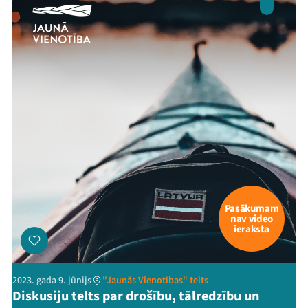
Pasākumam
nav video
ieraksta
2023. gada 9. jūnijs
"Jaunās Vienotības" telts
Diskusiju telts par drošību, tālredzību un