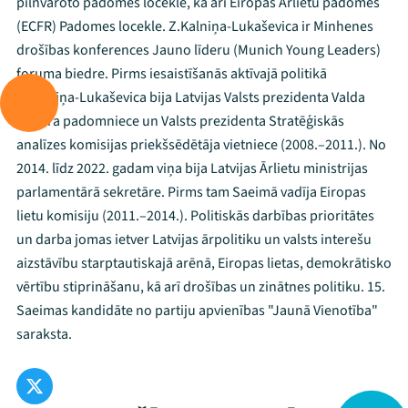
pilnvaroto padomes locekle, kā arī Eiropas Ārlietu padomes
(ECFR) Padomes locekle. Z.Kalniņa-Lukaševica ir Minhenes
drošības konferences Jauno līderu (Munich Young Leaders)
foruma biedre. Pirms iesaistīšanās aktīvajā politikā
Z.Kalniņa-Lukaševica bija Latvijas Valsts prezidenta Valda
Zatlera padomniece un Valsts prezidenta Stratēģiskās
analīzes komisijas priekšsēdētāja vietniece (2008.–2011.). No
2014. līdz 2022. gadam viņa bija Latvijas Ārlietu ministrijas
parlamentārā sekretāre. Pirms tam Saeimā vadīja Eiropas
lietu komisiju (2011.–2014.). Politiskās darbības prioritātes
un darba jomas ietver Latvijas ārpolitiku un valsts interešu
aizstāvību starptautiskajā arēnā, Eiropas lietas, demokrātisko
vērtību stiprināšanu, kā arī drošības un zinātnes politiku. 15.
Saeimas kandidāte no partiju apvienības "Jaunā Vienotība"
saraksta.