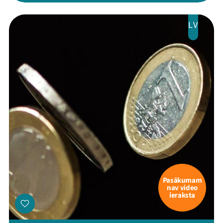
LV
Pasākumam
nav video
ieraksta