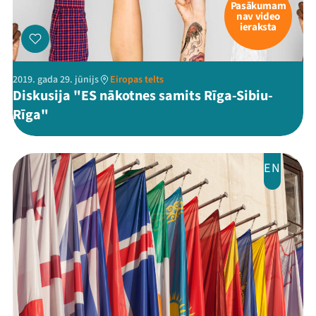
Pasākumam
nav video
ieraksta
2019. gada 29. jūnijs
Eiropas telts
Diskusija "ES nākotnes samits Rīga-Sibiu-
Rīga"
EN