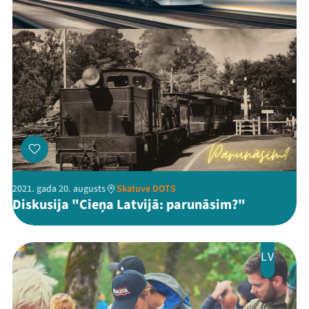
Kontakti
Threads
Facebook
Youtube
X
Instagram
Flick
TikTok
2021. gada 20. augusts
Skatuve DOTS
Diskusija "Cieņa Latvijā: parunāsim?"
LV