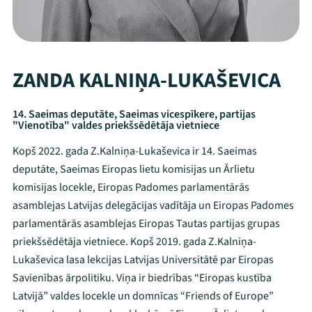
ZANDA KALNIŅA-LUKAŠEVICA
14. Saeimas deputāte, Saeimas vicespīkere, partijas
"Vienotība" valdes priekšsēdētāja vietniece
Kopš 2022. gada Z.Kalniņa-Lukaševica ir 14. Saeimas
deputāte, Saeimas Eiropas lietu komisijas un Ārlietu
komisijas locekle, Eiropas Padomes parlamentārās
asamblejas Latvijas delegācijas vadītāja un Eiropas Padomes
parlamentārās asamblejas Eiropas Tautas partijas grupas
priekšsēdētāja vietniece. Kopš 2019. gada Z.Kalniņa-
Lukaševica lasa lekcijas Latvijas Universitātē par Eiropas
Savienības ārpolitiku. Viņa ir biedrības “Eiropas kustība
Latvijā” valdes locekle un domnīcas “Friends of Europe”