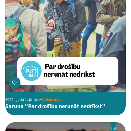
2022. gada 1. jūlijs
Valsts māja
Saruna "Par drošību nerunāt nedrīkst"
LV