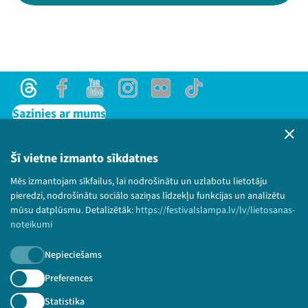
Threads
Facebook
Youtube
Instagram
Flick
TikTok
Sazinies ar mums
Privātuma politika
Lietošanas noteikumi un sīkdatņu politika
Šī vietne izmanto sīkdatnes
Bērnu aizsardzības politika
Mēs izmantojam sīkfailus, lai nodrošinātu un uzlabotu lietotāju
© 2026 Sarunu festivāls LAMPA Visas tiesības
pieredzi, nodrošinātu sociālo saziņas līdzekļu funkcijas un analizētu
paturētas.
mūsu datplūsmu. Detalizētāk:
https://festivalslampa.lv/lv/lietosanas-
noteikumi
Nepieciešams
Piesakies jaunumiem!
Preferences
Statistika
Nepalaid garām aktuālāko informāciju!