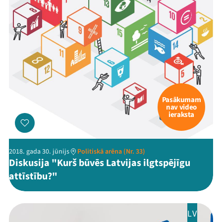
Pasākumam
nav video
ieraksta
2018. gada 30. jūnijs
Politiskā arēna (Nr. 33)
Diskusija "Kurš būvēs Latvijas ilgtspējīgu
attīstību?"
LV