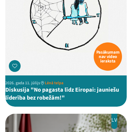
Pasākumam
nav video
ieraksta
2026. gada 11. jūlijs
Lēnā telpa
Diskusija "No pagasta līdz Eiropai: jauniešu
līderība bez robežām!"
LV