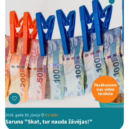
Pasākumam
nav video
ieraksta
2018. gada 30. jūnijs
ES telts
Saruna "Skat, tur nauda žāvējas!"