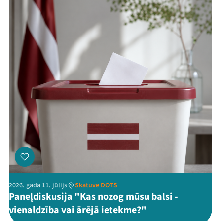
2026. gada 11. jūlijs
Skatuve DOTS
Paneļdiskusija "Kas nozog mūsu balsi -
vienaldzība vai ārējā ietekme?"