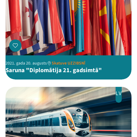
Mana programma
Festivāls
Programma
2021. gada 20. augusts
Skatuve UZZIBSNĪ
Saruna "Diplomātija 21. gadsimtā"
Arhīvs
Viņi bija LAMPĀ 2026
LV
Jaunumi
Ziedo
Veikals