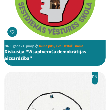
2025. gada 21. jūnijs
Jaunā pils / Cēsu Izstāžu nams
Diskusija "Visaptveroša demokrātijas
aizsardzība"
EN