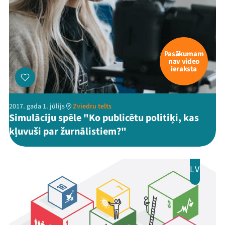
Pasākumam
nav video
ieraksta
2017. gada 1. jūlijs
Zviedru telts
Simulāciju spēle "Ko publicētu politiķi, kas
kļuvuši par žurnālistiem?"
LV