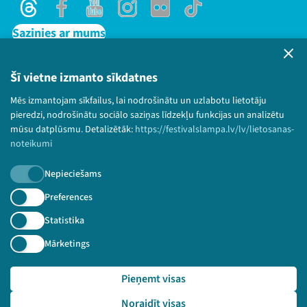
Threads
Facebook
Youtube
Instagram
Flick
TikTok
Sazinies ar mums
Privātuma politika
Lietošanas noteikumi un sīkdatņu politika
Šī vietne izmanto sīkdatnes
Bērnu aizsardzības politika
Mēs izmantojam sīkfailus, lai nodrošinātu un uzlabotu lietotāju
© 2026 Sarunu festivāls LAMPA Visas tiesības
pieredzi, nodrošinātu sociālo saziņas līdzekļu funkcijas un analizētu
paturētas.
mūsu datplūsmu. Detalizētāk:
https://festivalslampa.lv/lv/lietosanas-
noteikumi
Nepieciešams
Piesakies jaunumiem!
Preferences
Statistika
Nepalaid garām aktuālāko informāciju!
Mārketings
Pieņemt visas
Pieteikties
Noraidīt visas