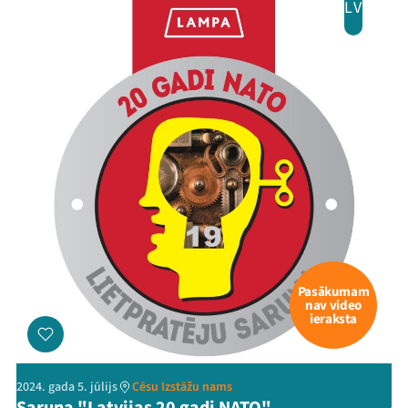
LV
Pasākumam
nav video
ieraksta
2024. gada 5. jūlijs
Cēsu Izstāžu nams