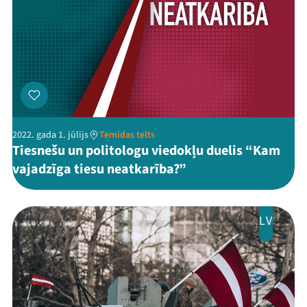
2022. gada 1. jūlijs
Temīdas telts
Tiesnešu un politologu viedokļu duelis “Kam
vajadzīga tiesu neatkarība?”
LV