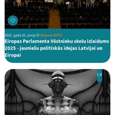
2025. gada 20. jūnijs
Skatuve DOTS
Eiropas Parlamenta Vēstnieku skolu izlaidums
2025 - jauniešu politiskās idejas Latvijai un
Eiropai
LV