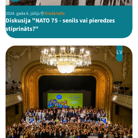
2024. gada 6. jūlijs
Drošā telts
Diskusija "NATO 75 - senils vai pieredzes
stiprināts?"
LV