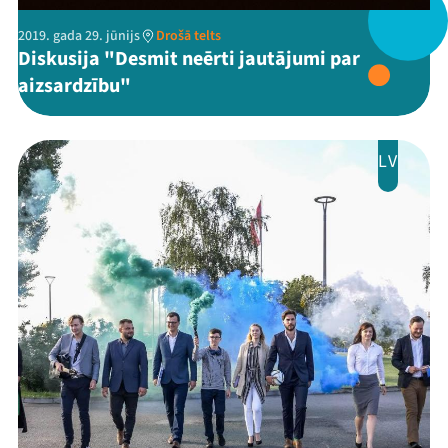
2019. gada 29. jūnijs
Drošā telts
Diskusija "Desmit neērti jautājumi par
aizsardzību"
LV