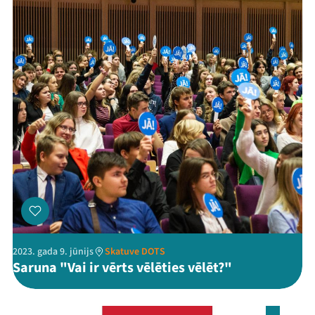
Jaunumi
Ziedo
Veikals
Kontakti
2023. gada 9. jūnijs
Skatuve DOTS
Saruna "Vai ir vērts vēlēties vēlēt?"
Threads
Facebook
Youtube
X
Instagram
Flick
TikTok