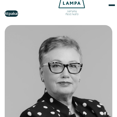
Atpakaļ