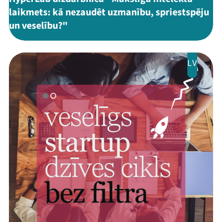
laikmets: kā nezaudēt uzmanību, spriestspēju
un veselību?"
LV