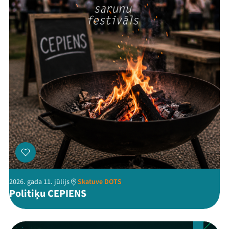
Threads
Facebook
Youtube
X
Instagram
Flick
TikTok
2026. gada 11. jūlijs
Skatuve DOTS
Politiķu CEPIENS