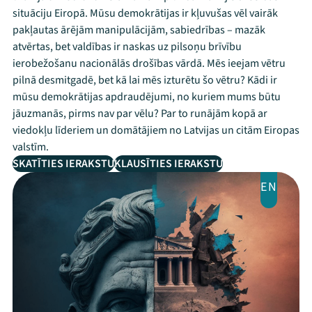
situāciju Eiropā. Mūsu demokrātijas ir kļuvušas vēl vairāk
pakļautas ārējām manipulācijām, sabiedrības – mazāk
atvērtas, bet valdības ir naskas uz pilsoņu brīvību
ierobežošanu nacionālās drošības vārdā. Mēs ieejam vētru
pilnā desmitgadē, bet kā lai mēs izturētu šo vētru? Kādi ir
mūsu demokrātijas apdraudējumi, no kuriem mums būtu
jāuzmanās, pirms nav par vēlu? Par to runājām kopā ar
viedokļu līderiem un domātājiem no Latvijas un citām Eiropas
valstīm.
SKATĪTIES IERAKSTU
KLAUSĪTIES IERAKSTU
EN