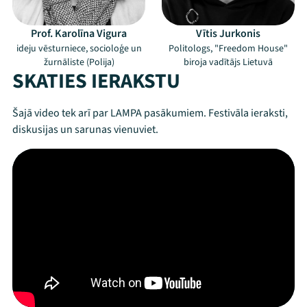
Prof. Karolīna Vigura
Vītis Jurkonis
ideju vēsturniece, socioloģe un
Politologs, "Freedom House"
žurnāliste (Polija)
biroja vadītājs Lietuvā
SKATIES IERAKSTU
Šajā video tek arī par LAMPA pasākumiem. Festivāla ieraksti,
diskusijas un sarunas vienuviet.
Mana programma