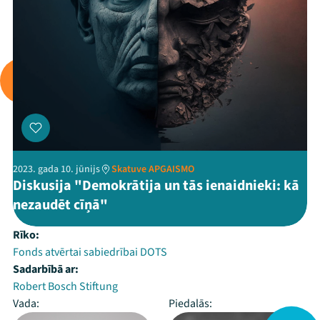
2023. gada 10. jūnijs
Skatuve APGAISMO
Diskusija "Demokrātija un tās ienaidnieki: kā
nezaudēt cīņā"
Rīko:
Fonds atvērtai sabiedrībai DOTS
Sadarbībā ar:
Robert Bosch Stiftung
Vada:
Piedalās: