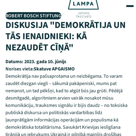
ROBERT BOSCH STIFTUNG
DISKUSIJA "DEMOKRĀTIJA UN
TĀS IENAIDNIEKI: KĀ
NEZAUDĒT CĪŅĀ"
Datums:
2023. gada 10. jūnijs
Norises vieta:
Skatuve APGAISMO
Demokrātija nav pašsaprotama un neizbēgama. To varam
zaudēt diezgan viegli – sākumā pakāpeniski, mums pat
nemanot, un tad pēkšņi, kad to atgūt būs jau grūti. Pēdējā
desmitgadē, algoritmiem arvien vairāk nosakot mūsu
komunikāciju, trauksmes signālu ir bijis daudz – no toksiska
publiskā diskursa un politiskās vardarbības līdz
ļaunprātīgām informācijas operācijām un populisma kā
demokrātiska totalitārisma. Savukārt Krievijas ieslīgšana
tirānijā un iebrukums Ukrainā ir pilnībā mainījis drošības