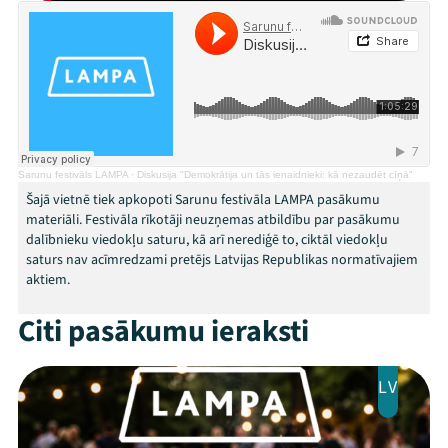
Festivāls
Programma
Arhīvs
Viņi bija LAMPĀ 2026
Sarunu festivāls LAMPA
·
Diskusija "Demokrātija un tās ienaidnieki: kā nezaudēt cīņā"
Jaunumi
Šajā vietnē tiek apkopoti Sarunu festivāla LAMPA pasākumu
materiāli. Festivāla rīkotāji neuzņemas atbildību par pasākumu
Ziedo
dalībnieku viedokļu saturu, kā arī nerediģē to, ciktāl viedokļu
saturs nav acīmredzami pretējs Latvijas Republikas normatīvajiem
aktiem.
Veikals
Citi pasākumu ieraksti
Kontakti
LV