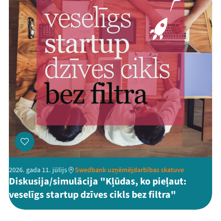
2026. gada 11. jūlijs
Swedbank uzņēmējdarbības skatuve
Diskusija/simulācija "Kļūdas, ko pieļaut:
veselīgs startup dzīves cikls bez filtra"