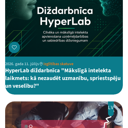
2026. gada 11. jūlijs
Izglītības skatuve
HyperLab diždarbnīca "Mākslīgā intelekta
laikmets: kā nezaudēt uzmanību, spriestspēju
un veselību?"
LV