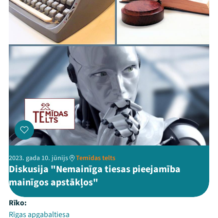
2023. gada 10. jūnijs
Temīdas telts
Diskusija "Nemainīga tiesas pieejamība
mainīgos apstākļos"
Rīko:
Rīgas apgabaltiesa