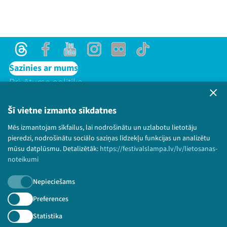
Threads
Facebook
Youtube
Instagram
Flick
TikTok
Sazinies ar mums
Privātuma politika
Lietošanas noteikumi un sīkdatņu politika
Bērnu aizsardzības politika
Šī vietne izmanto sīkdatnes
© 2026 Sarunu festivāls LAMPA Visas tiesības
Mēs izmantojam sīkfailus, lai nodrošinātu un uzlabotu lietotāju
paturētas.
pieredzi, nodrošinātu sociālo saziņas līdzekļu funkcijas un analizētu
mūsu datplūsmu. Detalizētāk:
https://festivalslampa.lv/lv/lietosanas-
noteikumi
Nepieciešams
Piesakies jaunumiem!
Preferences
Nepalaid garām aktuālāko informāciju!
Statistika