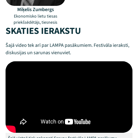
Miķelis Zumbergs
Ekonomisko lietu tiesas
priekšsēdētājs, tiesnesis
SKATIES IERAKSTU
Šajā video tek arī par LAMPA pasākumiem. Festivāla ieraksti,
diskusijas un sarunas vienuviet.
Mana programma
Festivāls
Programma