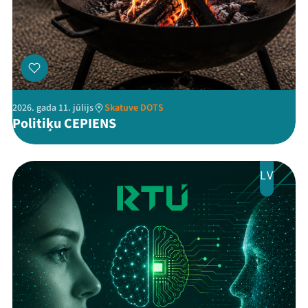
Threads
Facebook
Youtube
X
Instagram
Flick
TikTok
2026. gada 11. jūlijs
Skatuve DOTS
Politiķu CEPIENS
LV