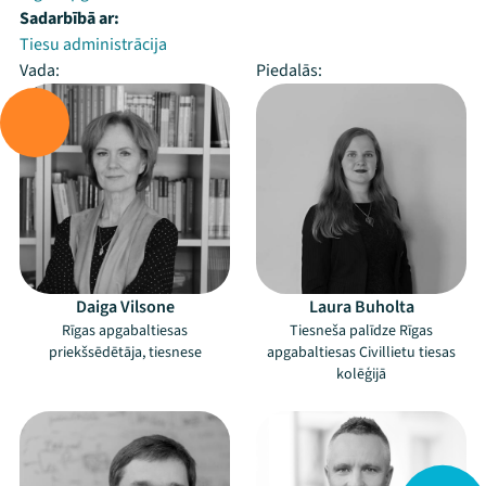
Sadarbībā ar:
Tiesu administrācija
Vada:
Piedalās:
Daiga Vilsone
Laura Buholta
Rīgas apgabaltiesas
Tiesneša palīdze Rīgas
priekšsēdētāja, tiesnese
apgabaltiesas Civillietu tiesas
kolēģijā