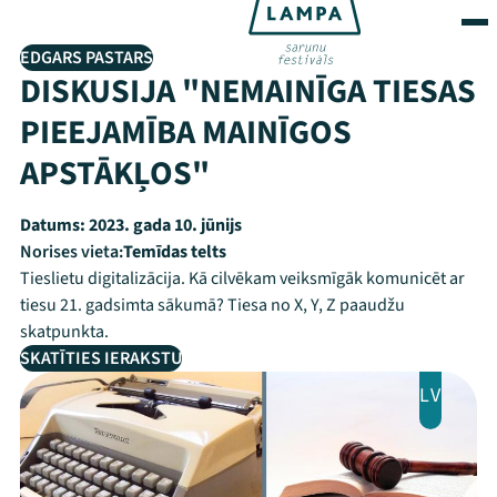
EDGARS PASTARS
DISKUSIJA "NEMAINĪGA TIESAS
PIEEJAMĪBA MAINĪGOS
APSTĀKĻOS"
Datums:
2023. gada 10. jūnijs
Norises vieta:
Temīdas telts
Tieslietu digitalizācija. Kā cilvēkam veiksmīgāk komunicēt ar
tiesu 21. gadsimta sākumā? Tiesa no X, Y, Z paaudžu
skatpunkta.
SKATĪTIES IERAKSTU
LV