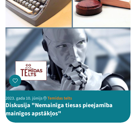
2023. gada 10. jūnijs
Temīdas telts
Diskusija "Nemainīga tiesas pieejamība
mainīgos apstākļos"