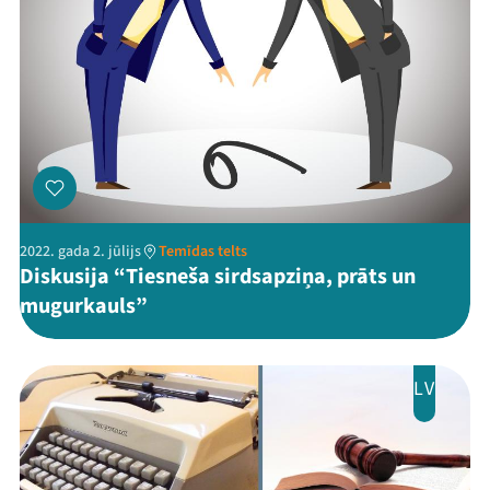
2022. gada 2. jūlijs
Temīdas telts
Diskusija “Tiesneša sirdsapziņa, prāts un
mugurkauls”
LV