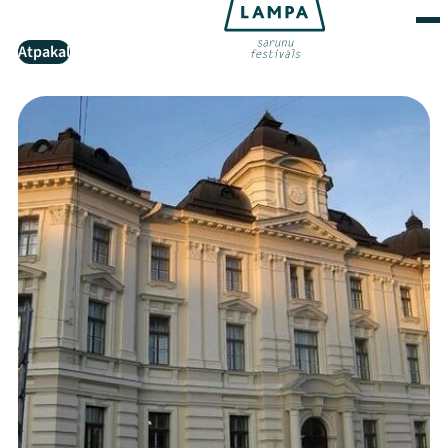
Atpakaļ