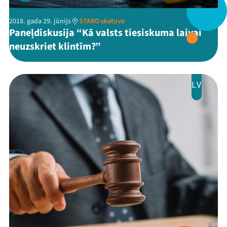
2018. gada 29. jūnijs
STARO skatuve
Paneļdiskusija “Kā valsts tiesiskuma laivai
neuzskriet klintīm?”
LV
Mana programma
Festivāls
Programma
Arhīvs