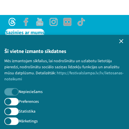
Threads
Facebook
Youtube
Instagram
Flick
TikTok
Sazinies ar mums
Privātuma politika
Lietošanas noteikumi un sīkdatņu politika
Šī vietne izmanto sīkdatnes
Bērnu aizsardzības politika
Mēs izmantojam sīkfailus, lai nodrošinātu un uzlabotu lietotāju
© 2026 Sarunu festivāls LAMPA Visas tiesības
pieredzi, nodrošinātu sociālo saziņas līdzekļu funkcijas un analizētu
paturētas.
mūsu datplūsmu. Detalizētāk:
https://festivalslampa.lv/lv/lietosanas-
noteikumi
Nepieciešams
Piesakies jaunumiem!
Preferences
Statistika
Nepalaid garām aktuālāko informāciju!
Mārketings