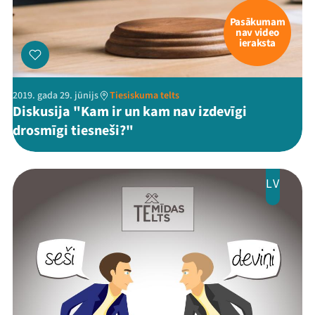
Viņi bija LAMPĀ 2026
Pasākumam
nav video
ieraksta
Jaunumi
Ziedo
2019. gada 29. jūnijs
Tiesiskuma telts
Diskusija "Kam ir un kam nav izdevīgi
Veikals
drosmīgi tiesneši?"
Kontakti
LV
Threads
Facebook
Youtube
X
Instagram
Flick
TikTok