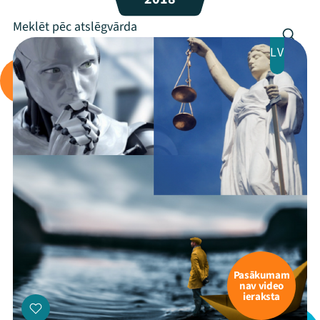
LV
Pasākumam
nav video
ieraksta