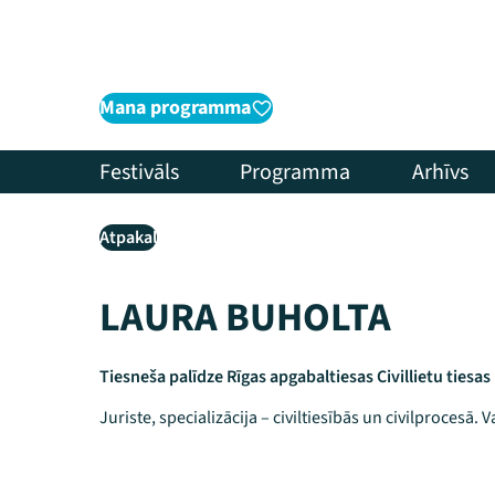
Mana programma
Festivāls
Programma
Arhīvs
Atpakaļ
LAURA BUHOLTA
Tiesneša palīdze Rīgas apgabaltiesas Civillietu tiesas 
Juriste, specializācija – civiltiesībās un civilprocesā. 