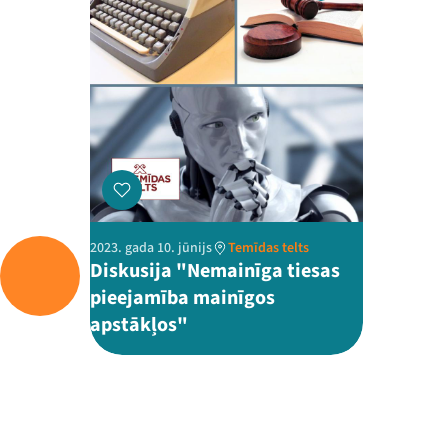
2023. gada 10. jūnijs
Temīdas telts
Diskusija "Nemainīga tiesas
pieejamība mainīgos
apstākļos"