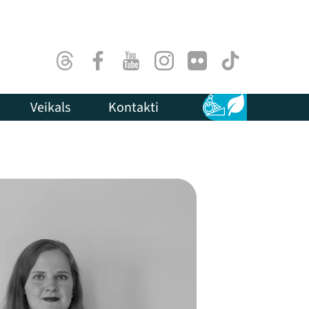
Threads
Facebook
Youtube
Instagram
Flick
TikTok
Veikals
Kontakti
Pieejamība
Ilgtspēja