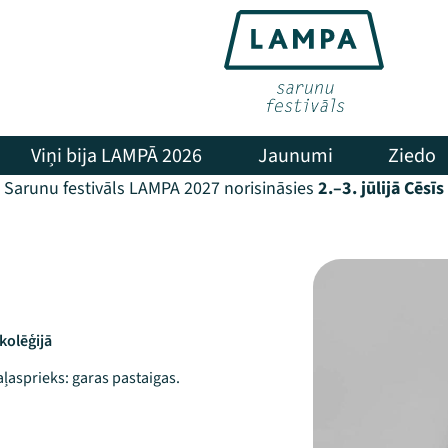
Viņi bija LAMPĀ 2026
Jaunumi
Ziedo
Sarunu festivāls LAMPA 2027 norisināsies
2.–3. jūlijā Cēsīs
kolēģijā
Vaļasprieks: garas pastaigas.