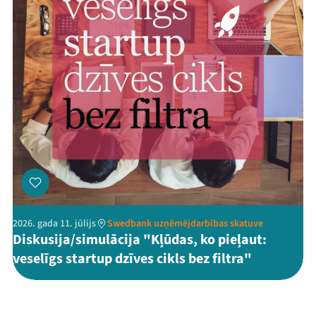
2026. gada 11. jūlijs
Swedbank uzņēmējdarbības skatuve
Diskusija/simulācija "Kļūdas, ko pieļaut:
veselīgs startup dzīves cikls bez filtra"