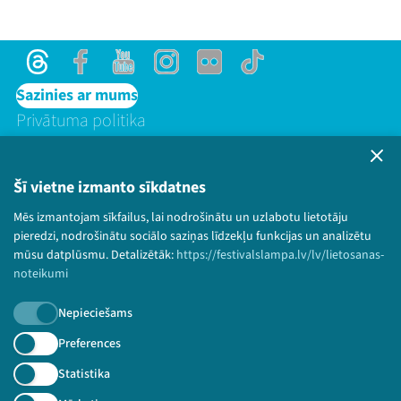
Threads
Facebook
Youtube
Instagram
Flick
TikTok
Sazinies ar mums
Privātuma politika
Lietošanas noteikumi un sīkdatņu politika
Bērnu aizsardzības politika
Šī vietne izmanto sīkdatnes
© 2026 Sarunu festivāls LAMPA Visas tiesības
Mēs izmantojam sīkfailus, lai nodrošinātu un uzlabotu lietotāju
paturētas.
pieredzi, nodrošinātu sociālo saziņas līdzekļu funkcijas un analizētu
mūsu datplūsmu. Detalizētāk:
https://festivalslampa.lv/lv/lietosanas-
noteikumi
Piesakies jaunumiem!
Nepieciešams
Preferences
Nepalaid garām aktuālāko informāciju!
Statistika