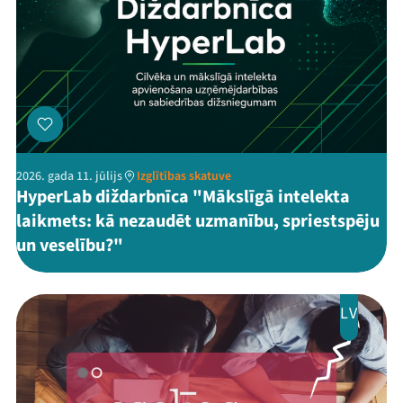
Threads
Facebook
Youtube
X
Instagram
Flick
TikTok
2026. gada 11. jūlijs
Izglītības skatuve
HyperLab diždarbnīca "Mākslīgā intelekta
laikmets: kā nezaudēt uzmanību, spriestspēju
un veselību?"
LV