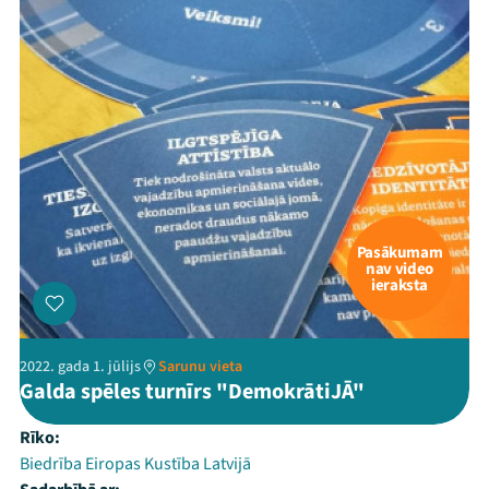
Pasākumam
nav video
ieraksta
2022. gada 1. jūlijs
Sarunu vieta
Galda spēles turnīrs "DemokrātiJĀ"
Rīko:
Biedrība Eiropas Kustība Latvijā