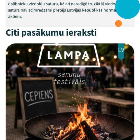
dalībnieku viedokļu saturu, kā arī nerediģē to, ciktāl viedokļu
saturs nav acīmredzami pretējs Latvijas Republikas normatīvajiem
aktiem.
Citi pasākumu ieraksti
LV
Mana programma
Festivāls
Programma
Arhīvs