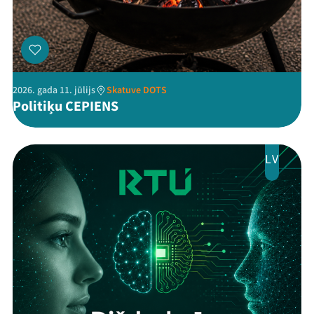
Viņi bija LAMPĀ 2026
Jaunumi
2026. gada 11. jūlijs
Skatuve DOTS
Ziedo
Politiķu CEPIENS
Veikals
Kontakti
LV