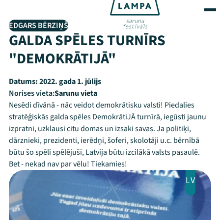
EDGARS BĒRZIŅŠ
GALDA SPĒLES TURNĪRS
"DEMOKRĀTIJĀ"
Datums:
2022. gada 1. jūlijs
Norises vieta:
Sarunu vieta
Nesēdi dīvānā - nāc veidot demokrātisku valsti! Piedalies
stratēģiskās galda spēles DemokrātiJĀ turnīrā, iegūsti jaunu
izpratni, uzklausi citu domas un izsaki savas. Ja politiķi,
dārznieki, prezidenti, ierēdņi, šoferi, skolotāji u.c. bērnībā
būtu šo spēli spēlējuši, Latvija būtu izcilākā valsts pasaulē.
Bet - nekad nav par vēlu! Tiekamies!
LV