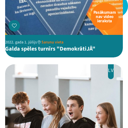
Jaunumi
Pasākumam
nav video
Ziedo
ieraksta
Veikals
2022. gada 1. jūlijs
Sarunu vieta
Kontakti
Galda spēles turnīrs "DemokrātiJĀ"
LV
Threads
Facebook
Youtube
X
Instagram
Flick
TikTok