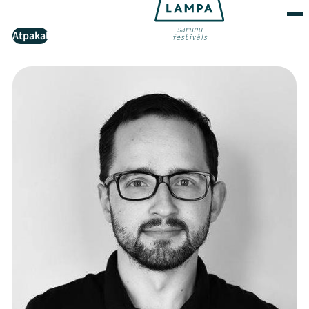
Atpakaļ