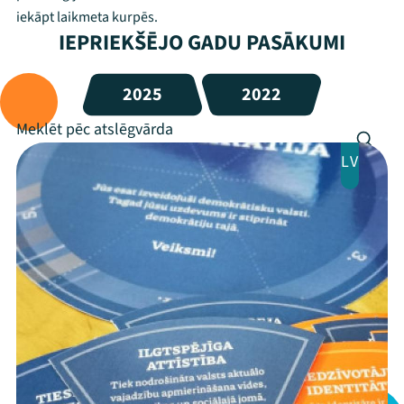
iekāpt laikmeta kurpēs.
IEPRIEKŠĒJO GADU PASĀKUMI
2025
2022
LV
Mana programma
Festivāls
Programma
Arhīvs
Viņi bija LAMPĀ 2026