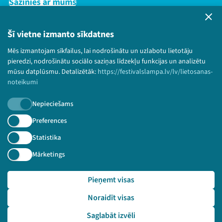
Sazinies ar mums
Privātuma politika
Lietošanas noteikumi un sīkdatņu politika
Šī vietne izmanto sīkdatnes
Bērnu aizsardzības politika
Mēs izmantojam sīkfailus, lai nodrošinātu un uzlabotu lietotāju
© 2026 Sarunu festivāls LAMPA Visas tiesības
pieredzi, nodrošinātu sociālo saziņas līdzekļu funkcijas un analizētu
paturētas.
mūsu datplūsmu. Detalizētāk:
https://festivalslampa.lv/lv/lietosanas-
noteikumi
Nepieciešams
Piesakies jaunumiem!
Preferences
Statistika
Nepalaid garām aktuālāko informāciju!
Mārketings
Pieņemt visas
Pieteikties
Noraidīt visas
🔗 https://festivalslampa.lv/lv/dalibnieki/4659
Saglabāt izvēli