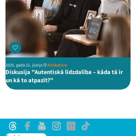
2025. gada 21. jūnijs
Aizskatuve
Diskusija "Autentiskā līdzdalība – kāda tā ir
un kā to atpazīt?"
Threads
Facebook
Youtube
Instagram
Flick
TikTok