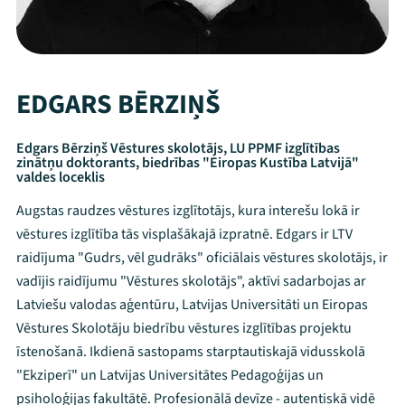
EDGARS BĒRZIŅŠ
Edgars Bērziņš Vēstures skolotājs, LU PPMF izglītības
zinātņu doktorants, biedrības "Eiropas Kustība Latvijā"
valdes loceklis
Augstas raudzes vēstures izglītotājs, kura interešu lokā ir
vēstures izglītība tās visplašākajā izpratnē. Edgars ir LTV
raidījuma "Gudrs, vēl gudrāks" oficiālais vēstures skolotājs, ir
vadījis raidījumu "Vēstures skolotājs", aktīvi sadarbojas ar
Latviešu valodas aģentūru, Latvijas Universitāti un Eiropas
Vēstures Skolotāju biedrību vēstures izglītības projektu
īstenošanā. Ikdienā sastopams starptautiskajā vidusskolā
"Ekziperī" un Latvijas Universitātes Pedagoģijas un
psiholoģijas fakultātē. Profesionālā devīze - autentiskā vidē