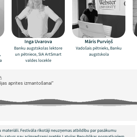
Inga Uvarova
Māris Purviņš
Banku augstskolas lektore
Vadošais pētnieks, Banku
,
un pētniece, SIA ArtSmart
augstskola
ta
valdes locekle
 materiāli. Festivāla rīkotāji neuzņemas atbildību par pasākumu
okļu saturs nav acīmredzami pretējs Latvijas Republikas normatīvajiem