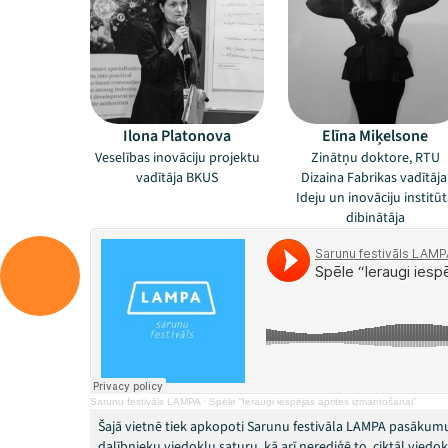
Ilona Platonova
Elīna Miķelsone
Veselības inovāciju projektu
Zinātņu doktore, RTU
vadītāja BKUS
Dizaina Fabrikas vadītāja
Ideju un inovāciju institū
dibinātāja
Sarunu festivāls LAMPA
·
Spēle “Ieraugi iespējas aprites izmantošanai”
Šajā vietnē tiek apkopoti Sarunu festivāla LAMPA pasākumu
dalībnieku viedokļu saturu, kā arī nerediģē to, ciktāl vied