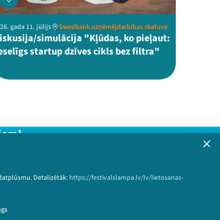
26. gada 11. jūlijs
Swedbank uzņēmējdarbības skatuve
iskusija/simulācija "Kļūdas, ko pieļaut:
eselīgs startup dzīves cikls bez filtra"
iem!
formāciju!
 datplūsmu. Detalizētāk:
https://festivalslampa.lv/lv/lietosanas-
Pieteikties
ngs