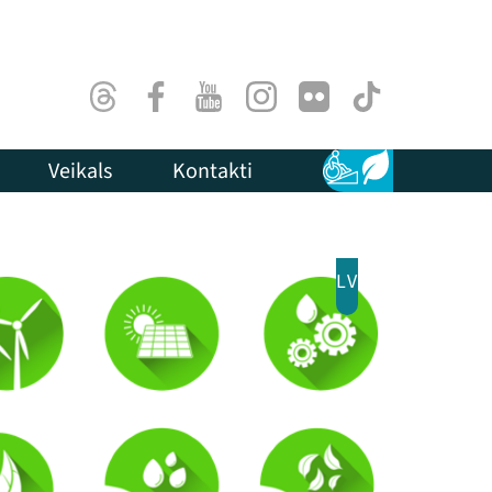
Threads
Facebook
Youtube
Instagram
Flick
TikTok
Veikals
Kontakti
Pieejamība
Ilgtspēja
LV