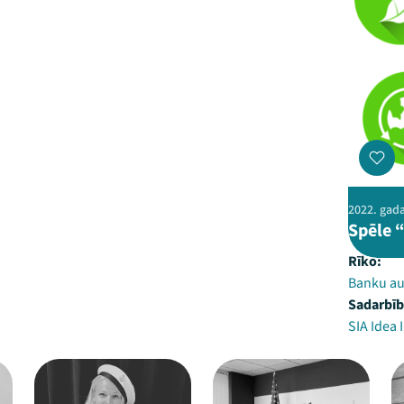
2022. gada 
Spēle 
Rīko:
Banku au
Sadarbīb
SIA Idea 