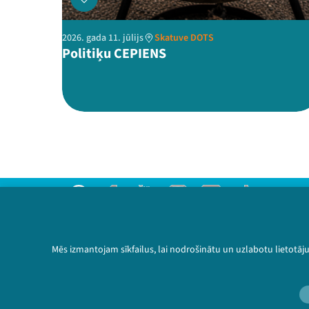
2026. gada 11. jūlijs
Skatuve DOTS
Politiķu CEPIENS
Threads
Facebook
Youtube
Instagram
Flick
TikTok
Sazinies ar mums
Privātuma politika
Mēs izmantojam sīkfailus, lai nodrošinātu un uzlabotu lietotāj
Lietošanas noteikumi un sīkdatņu politika
Bērnu aizsardzības politika
© 2026 Sarunu festivāls LAMPA Visas tiesības 