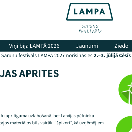
Viņi bija LAMPĀ 2026
Jaunumi
Ziedo
Sarunu festivāls LAMPA 2027 norisināsies
2.–3. jūlijā Cēsīs
ĒJAS APRITES
u apritīguma uzlabošanā, bet Latvijas pētnieku
jos materiālos būs vairāki “špikeri”, kā uzņēmējiem