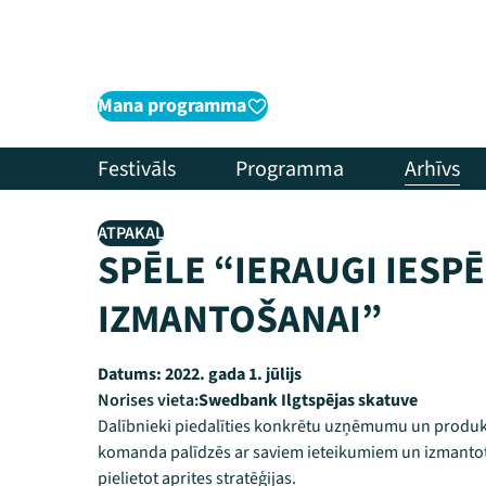
Mana programma
Festivāls
Programma
Arhīvs
ATPAKAĻ
SPĒLE “IERAUGI IESP
IZMANTOŠANAI”
Datums:
2022. gada 1. jūlijs
Norises vieta:
Swedbank Ilgtspējas skatuve
Dalībnieki piedalīties konkrētu uzņēmumu un produkt
komanda palīdzēs ar saviem ieteikumiem un izmantota
pielietot aprites stratēģijas.