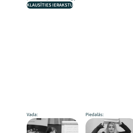
KLAUSĪTIES IERAKSTU
Vada:
Piedalās: