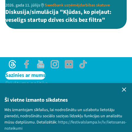
2026. gada 11. jūlijs
Swedbank uzņēmējdarbības skatuve
Diskusija/simulācija "Kļūdas, ko pieļaut:
veselīgs startup dzīves cikls bez filtra"
Threads
Facebook
Youtube
Instagram
Flick
TikTok
Sazinies ar mums
Privātuma politika
Lietošanas noteikumi un sīkdatņu politika
Bērnu aizsardzības politika
Šī vietne izmanto sīkdatnes
© 2026 Sarunu festivāls LAMPA Visas tiesības
Mēs izmantojam sīkfailus, lai nodrošinātu un uzlabotu lietotāju
paturētas.
pieredzi, nodrošinātu sociālo saziņas līdzekļu funkcijas un analizētu
mūsu datplūsmu. Detalizētāk:
https://festivalslampa.lv/lv/lietosanas-
noteikumi