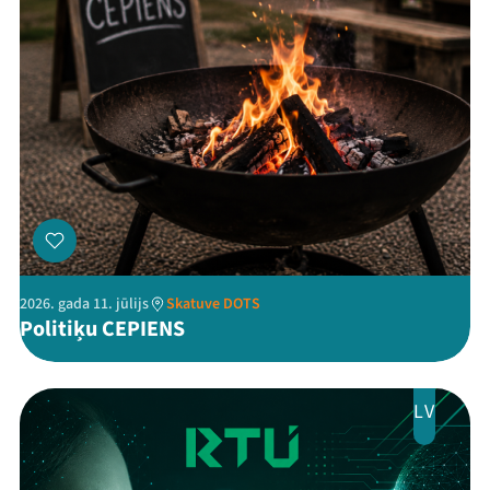
Threads
Facebook
Youtube
X
Instagram
Flick
TikTok
2026. gada 11. jūlijs
Skatuve DOTS
Politiķu CEPIENS
LV