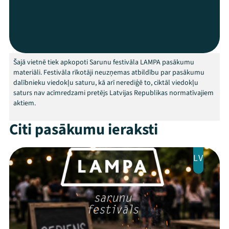
Programma
Arhīvs
Viņi bija LAMPĀ 2026
Šajā vietnē tiek apkopoti Sarunu festivāla LAMPA pasākumu
materiāli. Festivāla rīkotāji neuzņemas atbildību par pasākumu
Jaunumi
dalībnieku viedokļu saturu, kā arī nerediģē to, ciktāl viedokļu
saturs nav acīmredzami pretējs Latvijas Republikas normatīvajiem
Ziedo
aktiem.
Veikals
Citi pasākumu ieraksti
Kontakti
LV