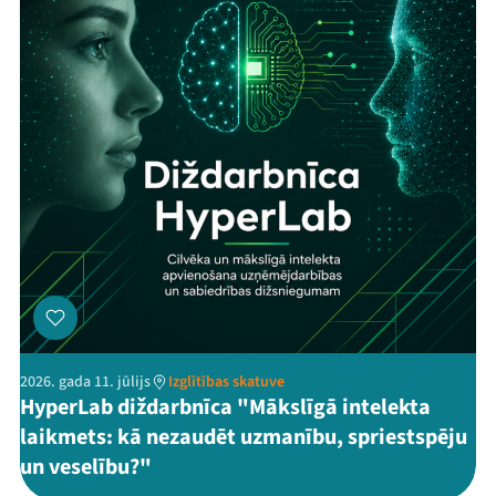
2026. gada 11. jūlijs
Izglītības skatuve
HyperLab diždarbnīca "Mākslīgā intelekta
laikmets: kā nezaudēt uzmanību, spriestspēju
un veselību?"