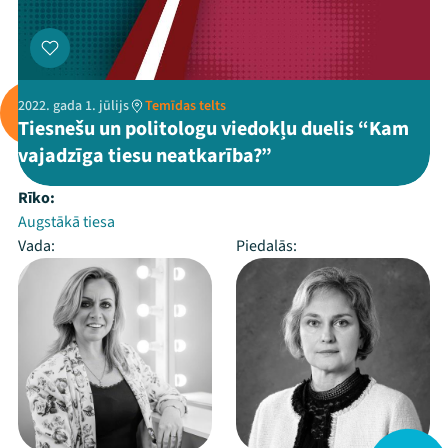
2022. gada 1. jūlijs
Temīdas telts
Tiesnešu un politologu viedokļu duelis “Kam
vajadzīga tiesu neatkarība?”
Rīko:
Augstākā tiesa
Vada:
Piedalās: