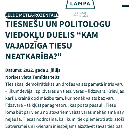
LELDE METLA-ROZENTĀLE
TIESNEŠU UN POLITOLOGU
VIEDOKĻU DUELIS “KAM
VAJADZĪGA TIESU
NEATKARĪBA?”
Datums:
2022. gada 1. jūlijs
Norises vieta:
Temīdas telts
Tiesiskas, demokrātiskas un drošas valsts pamatā ir trīs varu
– likumdevēja, izpildvaras un tiesu varas – līdzsvars. Krievijas
karš Ukrainā dod mācību tam, kur nonāk valsts bez varu
līdzsvara – tā kļūst par agresoru, kas posta pasauli. Tiesu
loma būt par vienu no atsvariem valsts varas mehānismā nav
nejauša. Tiesas nodrošina, ka likumi tiek piemēroti atbilstoši
Satversmei un ikvienam ir iespējams aizstāvēt savas tiesības.