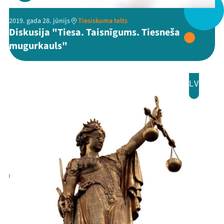
2019. gada 28. jūnijs
Tiesiskuma telts
Diskusija "Tiesa. Taisnīgums. Tiesneša
mugurkauls"
LV