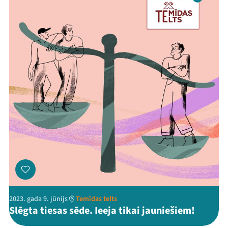
2023. gada 9. jūnijs
Temīdas telts
Slēgta tiesas sēde. Ieeja tikai jauniešiem!