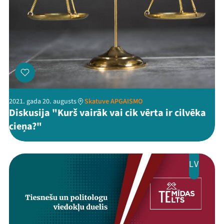
Kontakti
2021. gada 20. augusts
Skatuve APGAISMO
Diskusija "Kurš vairāk vai cik vērta ir cilvēka
Threads
Facebook
Youtube
X
Instagram
Flick
TikTok
cieņa?"
LV