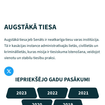
AUGSTĀKĀ TIESA
Augstākā tiesa jeb Senāts ir neatkarīga tiesu varas institūcija.
Tā ir kasācijas instance administratīvajās lietās, civillietās un
krimināllietās, kuras misija ir tiesiskuma īstenošana, veidojot
vienotu un stabilu tiesību praksi.
IEPRIEKŠĒJO GADU PASĀKUMI
2023
2022
2021
2020
2019