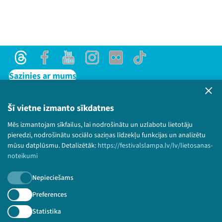
Threads
Facebook
Youtube
Instagram
Flick
TikTok
Sazinies ar mums
Privātuma politika
Lietošanas noteikumi un sīkdatņu politika
Šī vietne izmanto sīkdatnes
Bērnu aizsardzības politika
Mēs izmantojam sīkfailus, lai nodrošinātu un uzlabotu lietotāju
© 2026 Sarunu festivāls LAMPA Visas tiesības
pieredzi, nodrošinātu sociālo saziņas līdzekļu funkcijas un analizētu
paturētas.
mūsu datplūsmu. Detalizētāk:
https://festivalslampa.lv/lv/lietosanas-
noteikumi
Nepieciešams
Piesakies jaunumiem!
Preferences
Statistika
Nepalaid garām aktuālāko informāciju!