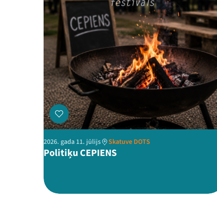
2026. gada 11. jūlijs
Skatuve DOTS
Politiķu CEPIENS