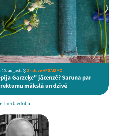
 20. augusts
Skatuve APGAISMO
epija Garzeķe" jācenzē? Saruna par
orektumu mākslā un dzīvē
erlina biedrība