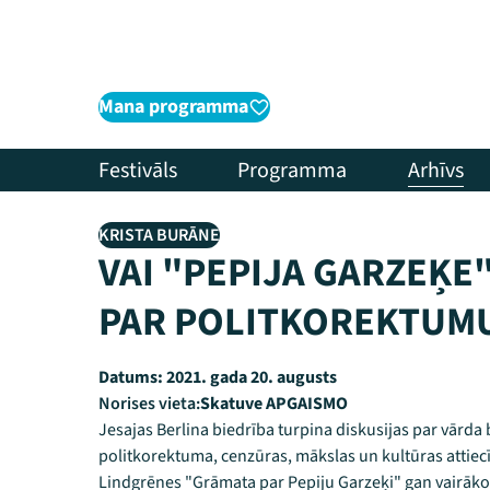
Mana programma
Festivāls
Programma
Arhīvs
KRISTA BURĀNE
VAI "PEPIJA GARZEĶE
PAR POLITKOREKTUMU
Datums:
2021. gada 20. augusts
Norises vieta:
Skatuve APGAISMO
Jesajas Berlina biedrība turpina diskusijas par vārda 
politkorektuma, cenzūras, mākslas un kultūras attie
Lindgrēnes "Grāmata par Pepiju Garzeķi" gan vairākos