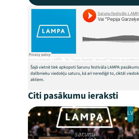
Sarunu festivāls LAMPA
·
Vai "Pepija Garzeķe" jācenzē? Saruna par politkor
Šajā vietnē tiek apkopoti Sarunu festivāla LAMPA pasākumu
dalībnieku viedokļu saturu, kā arī nerediģē to, ciktāl vied
aktiem.
Citi pasākumu ieraksti
LV