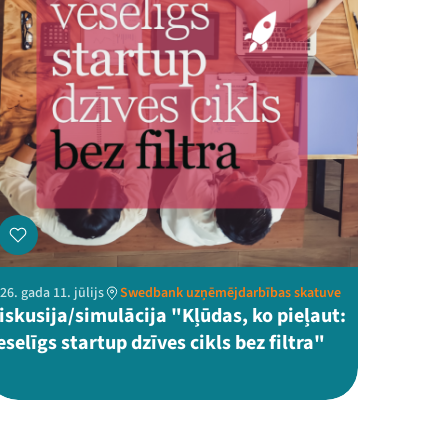
26. gada 11. jūlijs
Swedbank uzņēmējdarbības skatuve
iskusija/simulācija "Kļūdas, ko pieļaut:
eselīgs startup dzīves cikls bez filtra"