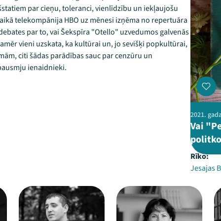
šstatiem par cieņu, toleranci, vienlīdzību un iekļaujošu
u laikā telekompānija HBO uz mēnesi izņēma no repertuāra
, debates par to, vai Šekspīra "Otello" uzvedumos galvenās
mēr vieni uzskata, ka kultūrai un, jo sevišķi popkultūrai,
rmām, citi šādas parādības sauc par cenzūru un
pausmju ienaidnieki.
2021. gada
Vai "P
politk
Rīko:
Jesajas B