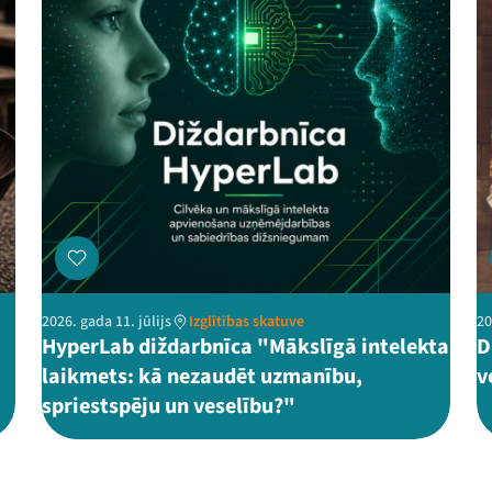
2026. gada 11. jūlijs
Izglītības skatuve
20
HyperLab diždarbnīca "Mākslīgā intelekta
D
laikmets: kā nezaudēt uzmanību,
v
spriestspēju un veselību?"