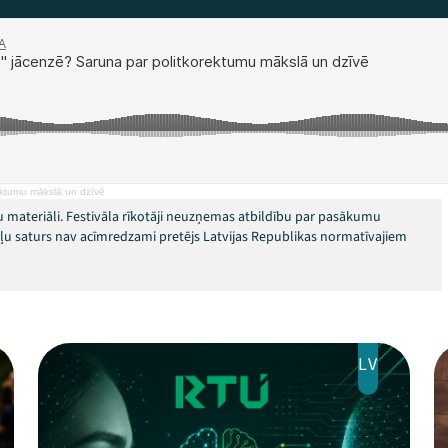
ektumu mākslā un dzīvē
 materiāli. Festivāla rīkotāji neuzņemas atbildību par pasākumu
okļu saturs nav acīmredzami pretējs Latvijas Republikas normatīvajiem
LV