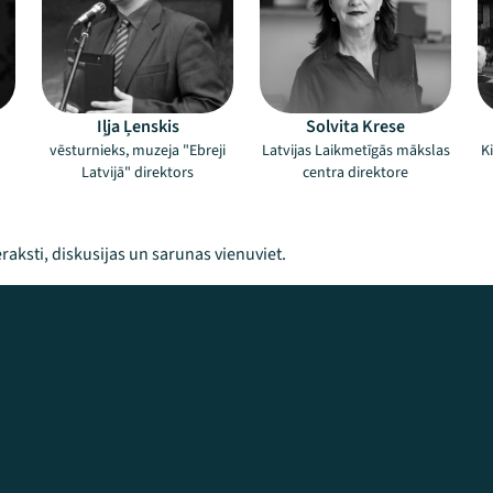
Iļja Ļenskis
Solvita Krese
vēsturnieks, muzeja "Ebreji
Latvijas Laikmetīgās mākslas
K
Latvijā" direktors
centra direktore
raksti, diskusijas un sarunas vienuviet.