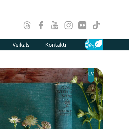
Threads
Facebook
Youtube
Instagram
Flick
TikTok
Veikals
Kontakti
Pieejamība
Ilgtspēja
LV