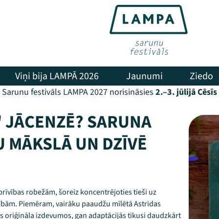
Viņi bija LAMPĀ 2026
Jaunumi
Ziedo
Sarunu festivāls LAMPA 2027 norisināsies
2.–3. jūlijā Cēsīs
" JĀCENZĒ? SARUNA
 MĀKSLĀ UN DZĪVĒ
brīvības robežām, šoreiz koncentrējoties tieši uz
cībām. Piemēram, vairāku paaudžu mīlētā Astridas
 oriģināla izdevumos, gan adaptācijās tikusi daudzkārt