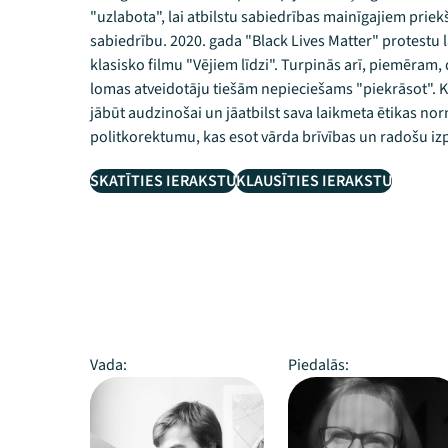
"uzlabota", lai atbilstu sabiedrības mainīgajiem priek
sabiedrību. 2020. gada "Black Lives Matter" protest
klasisko filmu "Vējiem līdzi". Turpinās arī, piemēram
lomas atveidotāju tiešām nepieciešams "piekrāsot". Ka
jābūt audzinošai un jāatbilst sava laikmeta ētikas no
politkorektumu, kas esot vārda brīvības un radošu iz
SKATĪTIES IERAKSTU
KLAUSĪTIES IERAKSTU
Vada:
Piedalās: