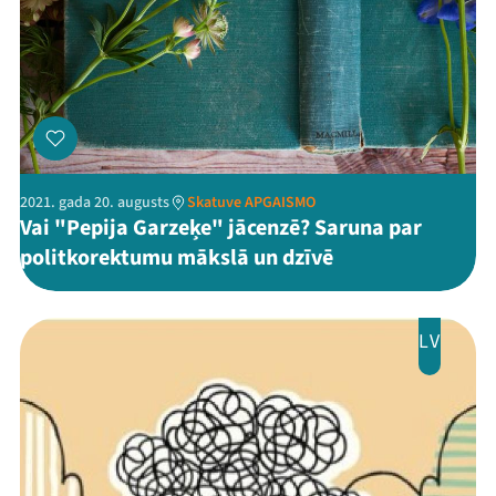
Mana programma
2021. gada 20. augusts
Skatuve APGAISMO
Festivāls
Vai "Pepija Garzeķe" jācenzē? Saruna par
politkorektumu mākslā un dzīvē
Programma
Arhīvs
LV
Viņi bija LAMPĀ 2026
Jaunumi
Ziedo