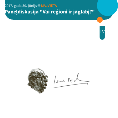
2017. gada 30. jūnijs
MĀJVIETA
Paneļdiskusija "Vai reģioni ir jāglābj?"
LV