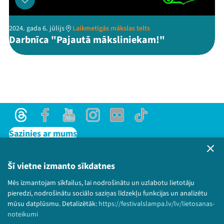
2024. gada 6. jūlijs
Laikmetīgās mākslas telts
Darbnīca "Pajautā māksliniekam!"
Threads
Facebook
Youtube
Instagram
Flick
TikTok
Sazinies ar mums
Privātuma politika
Lietošanas noteikumi un sīkdatņu politika
Šī vietne izmanto sīkdatnes
Bērnu aizsardzības politika
Mēs izmantojam sīkfailus, lai nodrošinātu un uzlabotu lietotāju
© 2026 Sarunu festivāls LAMPA Visas tiesības
pieredzi, nodrošinātu sociālo saziņas līdzekļu funkcijas un analizētu
paturētas.
mūsu datplūsmu. Detalizētāk:
https://festivalslampa.lv/lv/lietosanas-
noteikumi