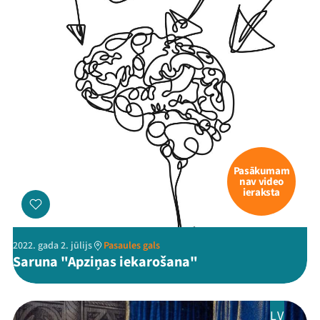
Pasākumam
nav video
ieraksta
2022. gada 2. jūlijs
Pasaules gals
Saruna "Apziņas iekarošana"
LV