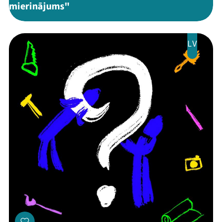
mierinājums"
LV