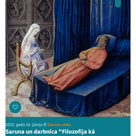
2023. gada 10. jūnijs
Sarunu vieta
Saruna un darbnīca "Filozofija kā