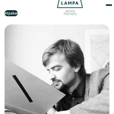
Atpakaļ