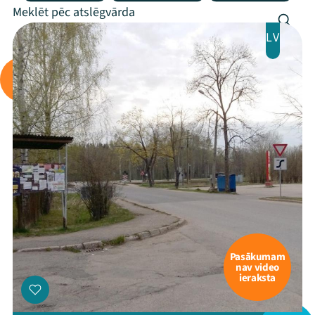
LV
Pasākumam
nav video
ieraksta