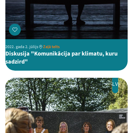
2022. gada 2. jūlijs
Zaļā telts
Diskusija "Komunikācija par klimatu, kuru
sadzird"
LV