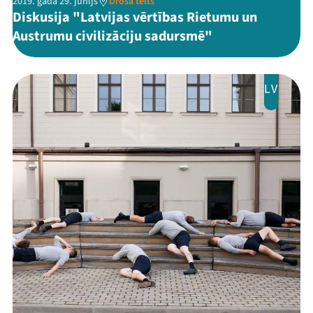
2019. gada 29. jūnijs
Drošā telts
Diskusija "Latvijas vērtības Rietumu un
Austrumu civilizāciju sadursmē"
LV