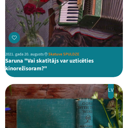
2021. gada 20. augusts
Skatuve SPULDZE
Saruna "Vai skatītājs var uzticēties
kinorežisoram?"
LV