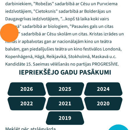
darbiniekiem, "Robežas" sadarbībā ar Cēsu un Purvciema
iedzīvotājiem, "Cietoksnis" sadarbībā ar Bolderājas un
Daugavgrīvas iedzīvotājiem, "...kopš tā laika koki vairs
nerunā" sadarbībā ar biologiem, "Pasaules gals un citas
blēņas" sadarbībā ar Cēsu skolām un citas. Kristas izrādes un
filmas ir apbalvotas gan ar nacionālajām kino un teātra
balvām, gan piedalījušies teātra un kino festivālos Londonā,
Kopenhāgenā, Hāgā, Reikjavikā, Stokholmā, Maskavā u.c.
Kandidāte 15. Saeimas vēlēšanās no partijas PROGRESĪVIE.
IEPRIEKŠĒJO GADU PASĀKUMI
2026
2025
2024
2022
2021
2020
2019