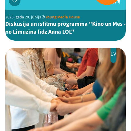
2025. gada 20. jūnijs
Young Media House
Diskusija un īsfilmu programma "Kino un Mēs -
no Limuzīna līdz Anna LOL"
LV