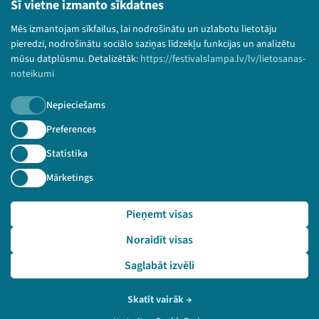
Šī vietne izmanto sīkdatnes
Bērnu aizsardzības politika
Mēs izmantojam sīkfailus, lai nodrošinātu un uzlabotu lietotāju
© 2026 Sarunu festivāls LAMPA Visas tiesības
pieredzi, nodrošinātu sociālo saziņas līdzekļu funkcijas un analizētu
paturētas.
mūsu datplūsmu. Detalizētāk:
https://festivalslampa.lv/lv/lietosanas-
noteikumi
Nepieciešams
Piesakies jaunumiem!
Preferences
Statistika
Nepalaid garām aktuālāko informāciju!
Mārketings
Pieņemt visas
Pieteikties
Noraidīt visas
🔗 https://festivalslampa.lv/lv/dalibnieki/227
Saglabāt izvēli
Skatīt vairāk
→