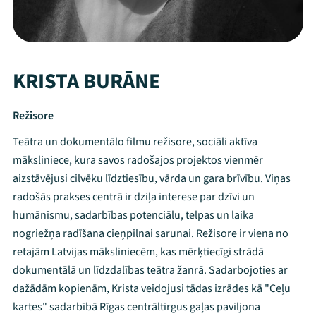
KRISTA BURĀNE
Režisore
Teātra un dokumentālo filmu režisore, sociāli aktīva
māksliniece, kura savos radošajos projektos vienmēr
aizstāvējusi cilvēku līdztiesību, vārda un gara brīvību. Viņas
radošās prakses centrā ir dziļa interese par dzīvi un
humānismu, sadarbības potenciālu, telpas un laika
nogriežņa radīšana cieņpilnai sarunai. Režisore ir viena no
retajām Latvijas māksliniecēm, kas mērķtiecīgi strādā
dokumentālā un līdzdalības teātra žanrā. Sadarbojoties ar
dažādām kopienām, Krista veidojusi tādas izrādes kā "Ceļu
kartes" sadarbībā Rīgas centrāltirgus gaļas paviljona