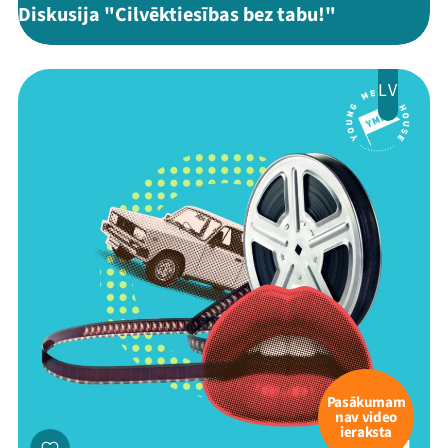
Diskusija "Cilvēktiesības bez tabu!"
LV
Pasākumam
nav video
ieraksta