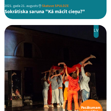
2021. gada 21. augusts
Skatuve SPULDZE
Ziedo
Sokrātiska saruna "Kā mācīt cieņu?"
Veikals
LV
Kontakti
Threads
Facebook
Youtube
X
Instagram
Flick
TikTok
Pasākumam