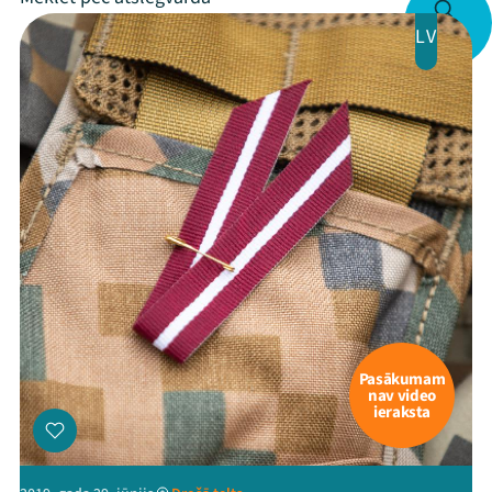
LV
Pasākumam
nav video
ieraksta