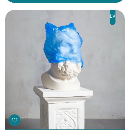
LV
Mana programma
Festivāls
Programma
Arhīvs
Viņi bija LAMPĀ 2026
Jaunumi