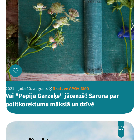
2021. gada 20. augusts
Skatuve APGAISMO
Vai "Pepija Garzeķe" jācenzē? Saruna par
politkorektumu mākslā un dzīvē
LV