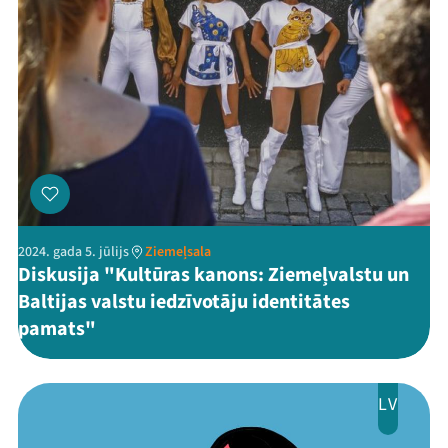
2024. gada 5. jūlijs
Ziemeļsala
Diskusija "Kultūras kanons: Ziemeļvalstu un
Baltijas valstu iedzīvotāju identitātes
pamats"
LV