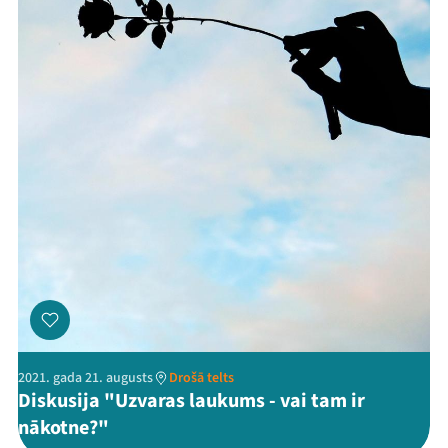
2021. gada 21. augusts
Drošā telts
Diskusija "Uzvaras laukums - vai tam ir
nākotne?"