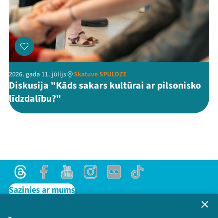
2026. gada 11. jūlijs
Skatuve SPULDZE
Diskusija "Kāds sakars kultūrai ar pilsonisko
līdzdalību?"
Threads
Facebook
Youtube
Instagram
Flick
TikTok
Sazinies ar mums
Privātuma politika
Lietošanas noteikumi un sīkdatņu politika