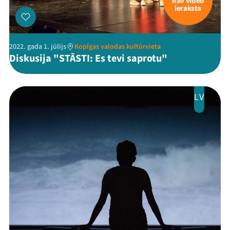
nav video
ieraksta
2022. gada 1. jūlijs
Kopīgas valodas kultūrvieta
Diskusija "STĀSTI: Es tevi saprotu"
LV