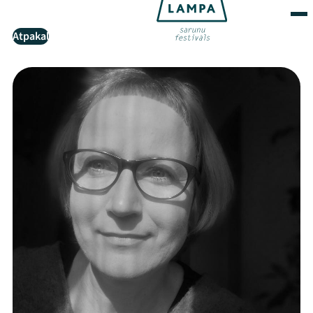
Atpakaļ