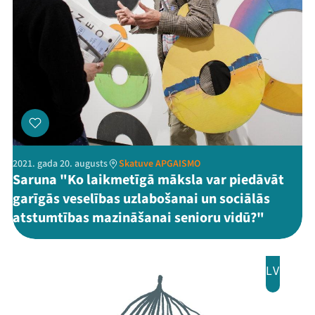
Ziedo
Veikals
Kontakti
2021. gada 20. augusts
Skatuve APGAISMO
Saruna "Ko laikmetīgā māksla var piedāvāt
garīgās veselības uzlabošanai un sociālās
atstumtības mazināšanai senioru vidū?"
Threads
Facebook
Youtube
X
Instagram
Flick
TikTok
LV