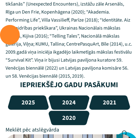
tikšanās” (Unexpected Encounters), izstāžu zāle Arsenāls,
Rīga un Den Frie, Kopenhāgena (2020); “Akademia.
Performing Life”, Villa Vassilieff, Parīze (2018); “Identitāte. Aiz
neskaidrības priekškara”, Ukrainas Nacionālais mākslas
muzejs, Kijiva (2016); “Telling Tales”, Nacionālā mākslas
galerija, Viļņa; KUMU, Tallina; CentrePasquArt, Bīle (2014), u.c.
2009.gadā viņa iniciēja ikgadējo laikmetīgās mākslas festivālu
“Survival Kit”. Viņa ir bijusi Latvijas paviljona kuratore 59.
Venēcijas biennālē (2022) un Latvijas paviljona komisāre 56.
un 58. Venēcijas biennālē (2015, 2019).
IEPRIEKŠĒJO GADU PASĀKUMI
2025
2024
2021
2020