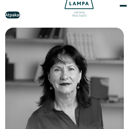
Atpakaļ