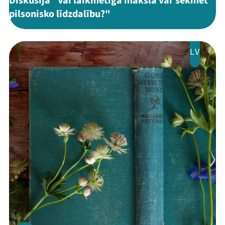
Diskusija "Vai laikmetīgā māksla var sekmēt
pilsonisko līdzdalību?"
LV