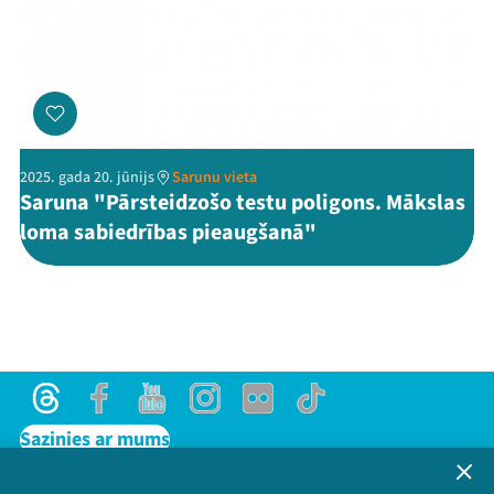
2025. gada 20. jūnijs
Sarunu vieta
Saruna "Pārsteidzošo testu poligons. Mākslas
loma sabiedrības pieaugšanā"
Threads
Facebook
Youtube
Instagram
Flick
TikTok
Sazinies ar mums
Privātuma politika