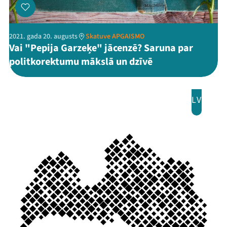
2021. gada 20. augusts
Skatuve APGAISMO
Vai "Pepija Garzeķe" jācenzē? Saruna par
politkorektumu mākslā un dzīvē
LV