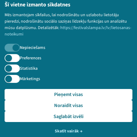
Lietošanas noteikumi un sīkdatņu politika
Šī vietne izmanto sīkdatnes
Bērnu aizsardzības politika
Mēs izmantojam sīkfailus, lai nodrošinātu un uzlabotu lietotāju
© 2026 Sarunu festivāls LAMPA Visas tiesības
pieredzi, nodrošinātu sociālo saziņas līdzekļu funkcijas un analizētu
paturētas.
mūsu datplūsmu. Detalizētāk:
https://festivalslampa.lv/lv/lietosanas-
noteikumi
Nepieciešams
Piesakies jaunumiem!
Preferences
Statistika
Nepalaid garām aktuālāko informāciju!
Mārketings
Pieņemt visas
Pieteikties
Noraidīt visas
🔗 https://festivalslampa.lv/lv/dalibnieki/3169
Saglabāt izvēli
Skatīt vairāk
→