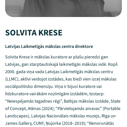
SOLVITA KRESE
Latvijas Laikmetīgās mākslas centra direktore
Solvita Krese ir mākslas kuratore ar plašu pieredzi gan
Latvijas, gan starptautiskajā laikmetīgās mākslas vidē. Kopš
2000. gada viņa vada Latvijas Laikmetīgās mākslas centru
(LLMC), aktīvi veidojot izstādes, kas bieži vien izceļ mākslas
sociālpolitisko dimensiju. Viņa ir bijusi kuratore vai
līdzkuratore vairākām nozīmīgām izstādēm, tostarp:
“Neiespējamās tagadnes rēgi”, Baltijas mākslas izstāde, State
of Concept, Atēnas (2024); “Pārvietojamās ainavas” (Portable
Landscapes), Latvijas Nacionālais mākslas muzejs, Rīga un
James Gallery, CUNY, Ņujorka (2018–2019); “Nenorunātās