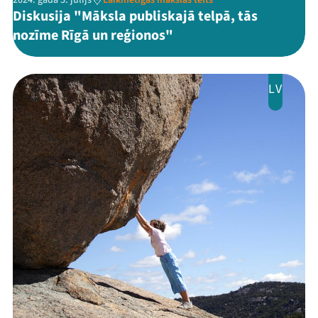
2024. gada 5. jūlijs
Laikmetīgās mākslas telts
Diskusija "Māksla publiskajā telpā, tās
nozīme Rīgā un reģionos"
LV