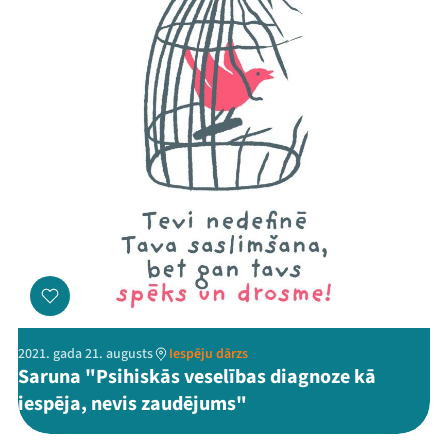
2021. gada 21. augusts
Iespēju dārzs
Saruna "Psihiskās veselības diagnoze kā
iespēja, nevis zaudējums"