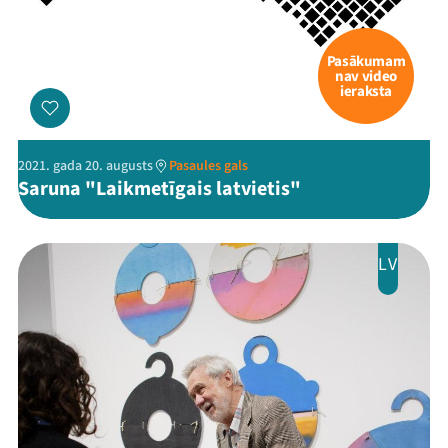
Pasākumam
nav video
ieraksta
2021. gada 20. augusts
Pasaules gals
Saruna "Laikmetīgais latvietis"
Mana programma
Festivāls
LV
Programma
Arhīvs
Viņi bija LAMPĀ 2026
Jaunumi