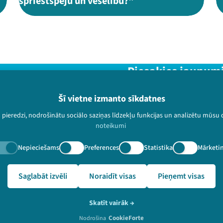
spriestspēju un veselību?"
Piesakies jaunum
Nepalaid garām aktuālāko in
Šī vietne izmanto sīkdatnes
u pieredzi, nodrošinātu sociālo saziņas līdzekļu funkcijas un analizētu mūsu
noteikumi
Nepieciešams
Preferences
Statistika
Mārketi
paturētas.
🔗 https://festivalslampa.lv/lv/video-arhivs/1697
Saglabāt izvēli
Noraidīt visas
Pieņemt visas
Skatīt vairāk
→
CookieForte
Nodrošina