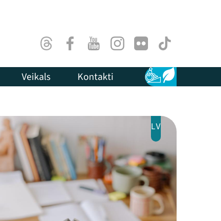
Threads
Facebook
Youtube
Instagram
Flick
TikTok
Veikals
Kontakti
Pieejamība
Ilgtspēja
LV