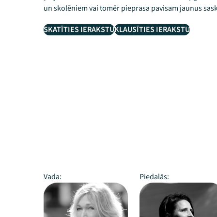
un skolēniem vai tomēr pieprasa pavisam jaunus sas
SKATĪTIES IERAKSTU
KLAUSĪTIES IERAKSTU
Vada:
Piedalās: