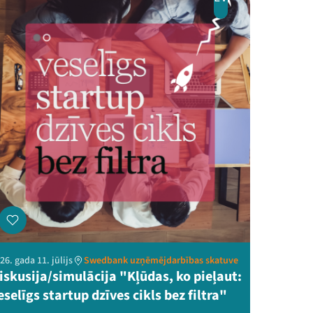
26. gada 11. jūlijs
Swedbank uzņēmējdarbības skatuve
iskusija/simulācija "Kļūdas, ko pieļaut:
eselīgs startup dzīves cikls bez filtra"