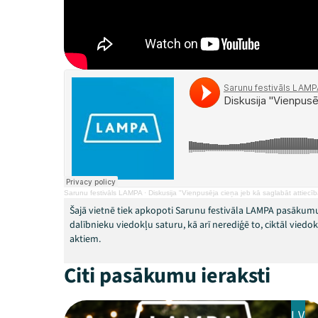
Sarunu festivāls LAMPA
·
Diskusija "Vienpusēja cieņa jeb kā saglabāt attiecīb
Šajā vietnē tiek apkopoti Sarunu festivāla LAMPA pasākumu
dalībnieku viedokļu saturu, kā arī nerediģē to, ciktāl vied
aktiem.
Citi pasākumu ieraksti
LV