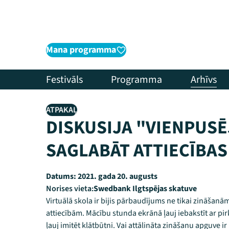
Mana programma
Festivāls
Programma
Arhīvs
ATPAKAĻ
DISKUSIJA "VIENPUSĒ
SAGLABĀT ATTIECĪBAS
Datums:
2021. gada 20. augusts
Norises vieta:
Swedbank Ilgtspējas skatuve
Virtuālā skola ir bijis pārbaudījums ne tikai zināšanā
attiecībām. Mācību stunda ekrānā ļauj iebakstīt ar pi
ļauj imitēt klātbūtni. Vai attālināta zināšanu apguve i