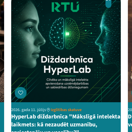
2026. gada 11. jūlijs
Izglītības skatuve
20
HyperLab diždarbnīca "Mākslīgā intelekta
D
laikmets: kā nezaudēt uzmanību,
v