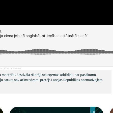
as attālinātā klasē"
 materiāli. Festivāla rīkotāji neuzņemas atbildību par pasākumu
okļu saturs nav acīmredzami pretējs Latvijas Republikas normatīvajiem
LV