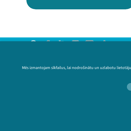
Threads
Facebook
Youtube
Instagram
Flick
TikTok
Sazinies ar mums
Privātuma politika
Mēs izmantojam sīkfailus, lai nodrošinātu un uzlabotu lietotāj
Lietošanas noteikumi un sīkdatņu politika
Bērnu aizsardzības politika
© 2026 Sarunu festivāls LAMPA Visas tiesības 