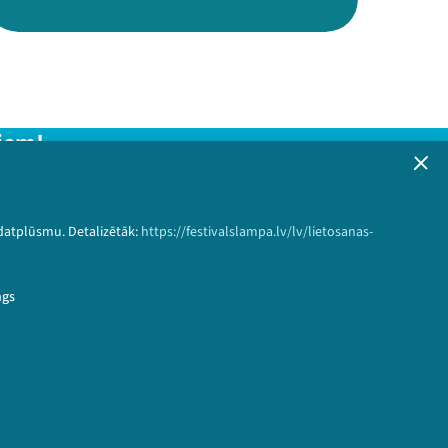
iem!
formāciju!
 datplūsmu. Detalizētāk:
https://festivalslampa.lv/lv/lietosanas-
Pieteikties
ngs