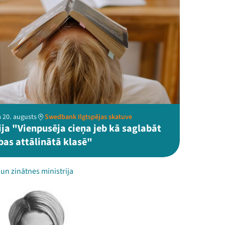
 20. augusts
Swedbank Ilgtspējas skatuve
ija "Vienpusēja cieņa jeb kā saglabāt
bas attālinātā klasē"
s un zinātnes ministrija