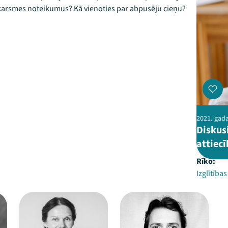
karsmes noteikumus? Kā vienoties par abpusēju cieņu?
2021. gada
Diskus
attiecī
Rīko:
Izglītība