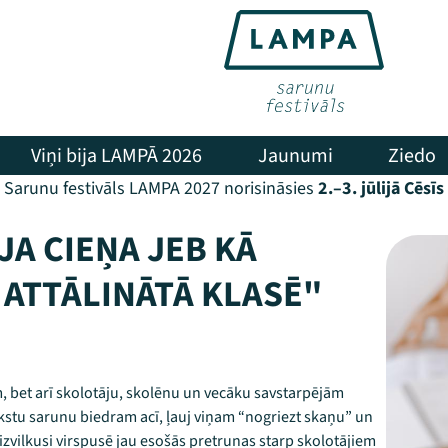
Viņi bija LAMPĀ 2026
Jaunumi
Ziedo
Sarunu festivāls LAMPA 2027 norisināsies
2.–3. jūlijā Cēsīs
JA CIEŅA JEB KĀ
 ATTĀLINĀTĀ KLASĒ"
m, bet arī skolotāju, skolēnu un vecāku savstarpējām
rkstu sarunu biedram acī, ļauj viņam “nogriezt skaņu” un
r izvilkusi virspusē jau esošās pretrunas starp skolotājiem