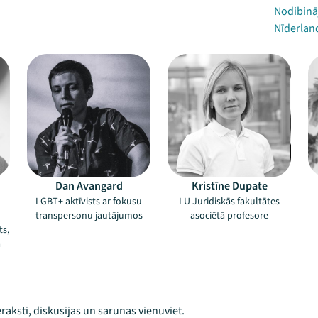
Nodibinā
Nīderland
Dan Avangard
Kristīne Dupate
LGBT+ aktīvists ar fokusu
LU Juridiskās fakultātes
transpersonu jautājumos
asociētā profesore
ts,
a
raksti, diskusijas un sarunas vienuviet.