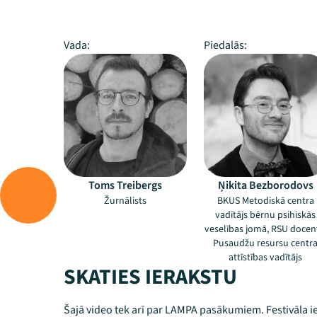
Vada:
Piedalās:
Toms Treibergs
Ņikita Bezborodovs
Žurnālists
BKUS Metodiskā centra
vadītājs bērnu psihiskās
veselības jomā, RSU docen
Pusaudžu resursu centr
attīstības vadītājs
SKATIES IERAKSTU
Šajā video tek arī par LAMPA pasākumiem. Festivāla ie