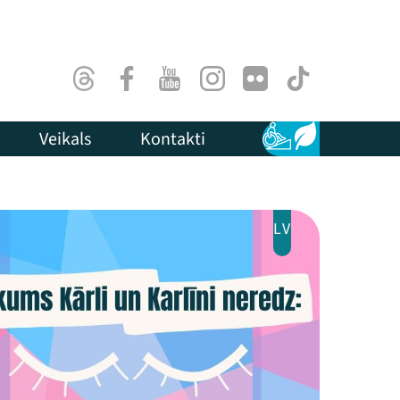
Threads
Facebook
Youtube
Instagram
Flick
TikTok
Veikals
Kontakti
Pieejamība
Ilgtspēja
LV