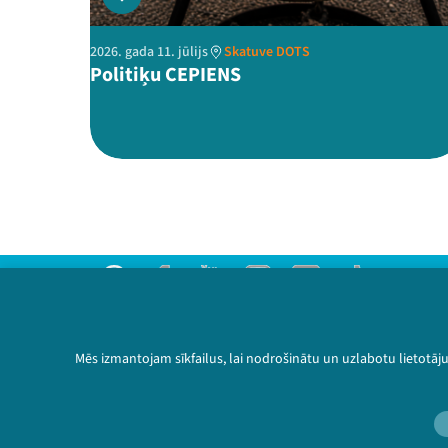
2026. gada 11. jūlijs
Skatuve DOTS
Politiķu CEPIENS
Threads
Facebook
Youtube
Instagram
Flick
TikTok
Sazinies ar mums
Privātuma politika
Mēs izmantojam sīkfailus, lai nodrošinātu un uzlabotu lietotāj
Lietošanas noteikumi un sīkdatņu politika
Bērnu aizsardzības politika
© 2026 Sarunu festivāls LAMPA Visas tiesības 