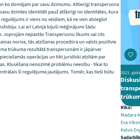
s un ko domājam par savu dzimumu. Attiecīgi transpersona
 savu dzimtes identitāti pauž atšķirīgi no identitātes, kura
egulējums ir viens no veidiem, kā ne vien atvieglot
nsfobiju. Lai arī Latvijā bijuši mēģinājumi šādu
m. Joprojām nepastāv Transpersonu likums vai cits
aiņas norise, tās atzīšanas procedūra un valsts pozitīvie
uma trūkuma rezultātā transpersonām ir jāpārvar
nepieciešamās operācijas un tikt juridiski atzītām par
s. Klusēšana nenozīmē problēmu neesību - tikai to
entrālais šī regulējuma jautājums. Tomēr, kas tieši būtu
2021. gada
Diskusi
transp
trūku
Rīko:
Madara M
Eva Vīks
Kalvis En
Sadarbīb