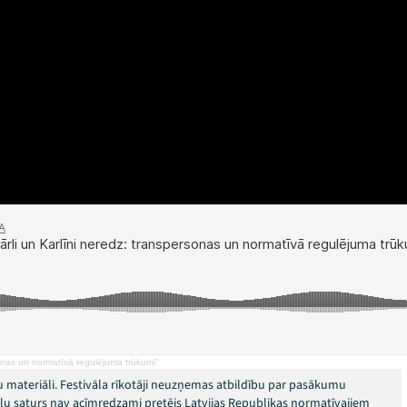
sonas un normatīvā regulējuma trūkumi"
 materiāli. Festivāla rīkotāji neuzņemas atbildību par pasākumu
okļu saturs nav acīmredzami pretējs Latvijas Republikas normatīvajiem