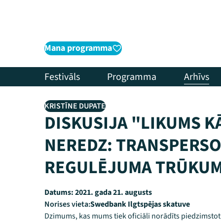
Mana programma
Festivāls
Programma
Arhīvs
KRISTĪNE DUPATE
DISKUSIJA "LIKUMS K
NEREDZ: TRANSPERSO
REGULĒJUMA TRŪKUM
Datums:
2021. gada 21. augusts
Norises vieta:
Swedbank Ilgtspējas skatuve
Dzimums, kas mums tiek oficiāli norādīts piedzimstot