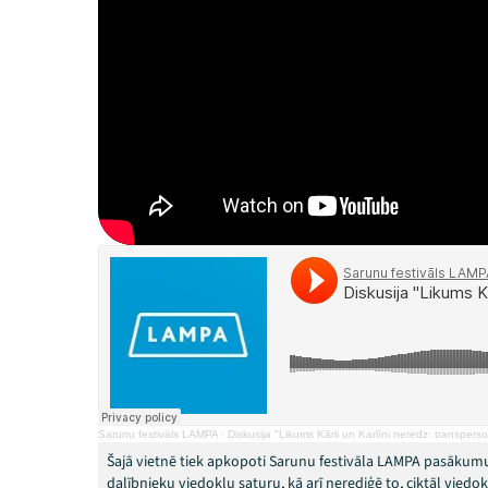
Sarunu festivāls LAMPA
·
Diskusija "Likums Kārli un Karlīni neredz: transper
Šajā vietnē tiek apkopoti Sarunu festivāla LAMPA pasākumu
dalībnieku viedokļu saturu, kā arī nerediģē to, ciktāl vied