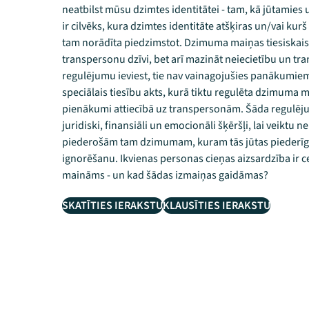
neatbilst mūsu dzimtes identitātei - tam, kā jūtamie
ir cilvēks, kura dzimtes identitāte atšķiras un/vai kurš
tam norādīta piedzimstot. Dzimuma maiņas tiesiskais r
transpersonu dzīvi, bet arī mazināt neiecietību un tra
regulējumu ieviest, tie nav vainagojušies panākumie
speciālais tiesību akts, kurā tiktu regulēta dzimuma m
pienākumi attiecībā uz transpersonām. Šāda regulēj
juridiski, finansiāli un emocionāli šķēršļi, lai veiktu 
piederošām tam dzimumam, kuram tās jūtas piederīga
ignorēšanu. Ikvienas personas cieņas aizsardzība ir c
maināms - un kad šādas izmaiņas gaidāmas?
SKATĪTIES IERAKSTU
KLAUSĪTIES IERAKSTU