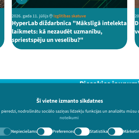
2026. gada 11. jūlijs
Izglītības skatuve
20
HyperLab diždarbnīca "Mākslīgā intelekta
D
laikmets: kā nezaudēt uzmanību,
v
spriestspēju un veselību?"
Piesakies jaunum
Nepalaid garām aktuālāko in
Šī vietne izmanto sīkdatnes
u pieredzi, nodrošinātu sociālo saziņas līdzekļu funkcijas un analizētu mūsu
noteikumi
Nepieciešams
Preferences
Statistika
Mārketi
paturētas.