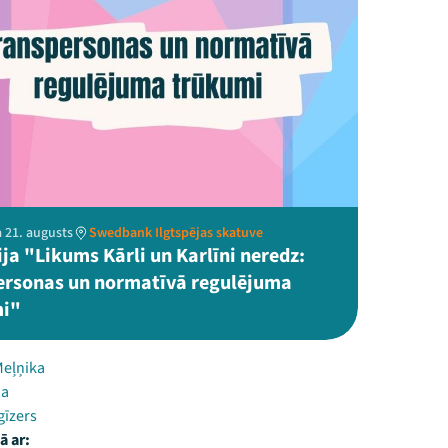
 21. augusts
Swedbank Ilgtspējas skatuve
ja "Likums Kārli un Karlīni neredz:
ersonas un normatīvā regulējuma
mi"
eļņika
na
gīzers
ā ar: