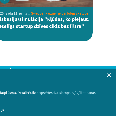
26. gada 11. jūlijs
Swedbank uzņēmējdarbības skatuve
iskusija/simulācija "Kļūdas, ko pieļaut:
eselīgs startup dzīves cikls bez filtra"
iem!
formāciju!
 datplūsmu. Detalizētāk:
https://festivalslampa.lv/lv/lietosanas-
Pieteikties
ngs