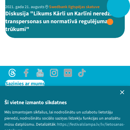
2021. gada 21. augusts
Swedbank Ilgtspējas skatuve
Diskusija "Likums Kārli un Karlīni neredz:
transpersonas un normatīvā regulējuma
Threads
Facebook
Youtube
X
Instagram
Flick
TikTok
trūkumi"
Threads
Facebook
Youtube
Instagram
Flick
TikTok
Sazinies ar mums
Privātuma politika
Lietošanas noteikumi un sīkdatņu politika
Šī vietne izmanto sīkdatnes
Bērnu aizsardzības politika
Mēs izmantojam sīkfailus, lai nodrošinātu un uzlabotu lietotāju
© 2026 Sarunu festivāls LAMPA Visas tiesības
pieredzi, nodrošinātu sociālo saziņas līdzekļu funkcijas un analizētu
paturētas.
mūsu datplūsmu. Detalizētāk:
https://festivalslampa.lv/lv/lietosanas-