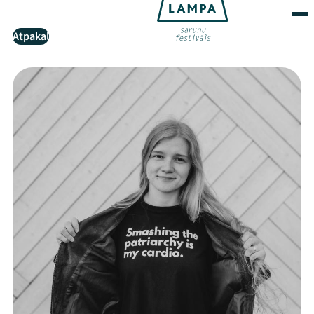
Atpakaļ