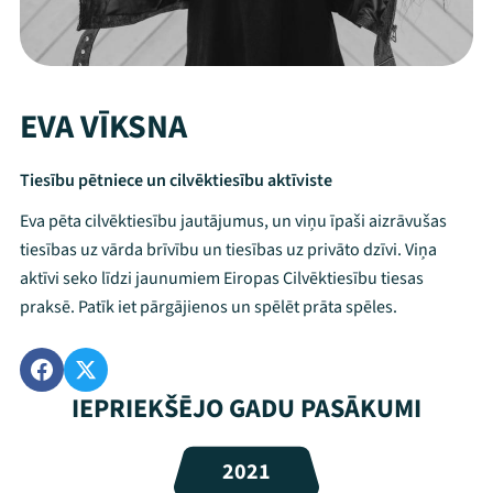
EVA VĪKSNA
Tiesību pētniece un cilvēktiesību aktīviste
Eva pēta cilvēktiesību jautājumus, un viņu īpaši aizrāvušas
tiesības uz vārda brīvību un tiesības uz privāto dzīvi. Viņa
aktīvi seko līdzi jaunumiem Eiropas Cilvēktiesību tiesas
praksē. Patīk iet pārgājienos un spēlēt prāta spēles.
Mana programma
IEPRIEKŠĒJO GADU PASĀKUMI
Festivāls
2021