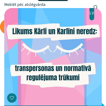
Programma
LV
Arhīvs
Viņi bija LAMPĀ 2026
Jaunumi
Ziedo
Veikals
Kontakti